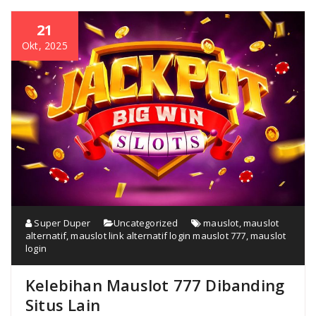
21
Okt, 2025
Super Duper
Uncategorized
mauslot
,
mauslot
alternatif
,
mauslot link alternatif login mauslot 777
,
mauslot
login
Kelebihan Mauslot 777 Dibanding
Situs Lain