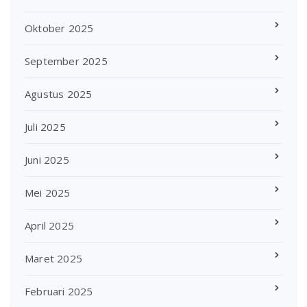
Oktober 2025
September 2025
Agustus 2025
Juli 2025
Juni 2025
Mei 2025
April 2025
Maret 2025
Februari 2025