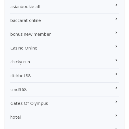
asianbookie all
baccarat online
bonus new member
Casino Online
chicky run
clickbet88
cmd368
Gates Of Olympus
hotel