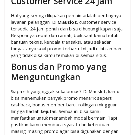
Customer Service 24 Jam
Hal yang sering dilupakan pemain adalah pentingnya
layanan pelanggan. Di
Mauslot
, customer service
tersedia 24 jam penuh dan bisa dihubungi kapan saja.
Responnya cepat dan ramah, baik saat kamu butuh
bantuan teknis, kendala transaksi, atau sekadar
tanya-tanya soal promo terbaru. Ini jadi nilai tambah
yang tidak bisa kamu temukan di semua situs.
Bonus dan Promo yang
Menguntungkan
Siapa sih yang nggak suka bonus? Di Mauslot, kamu
bisa menemukan banyak promo menarik seperti
cashback, bonus member baru, rollingan mingguan,
hingga hadiah kejutan. Semua ini bisa kamu
manfaatkan untuk menambah modal bermain. Tapi
pastikan kamu membaca syarat dan ketentuan
masing-masing promo agar bisa digunakan dengan