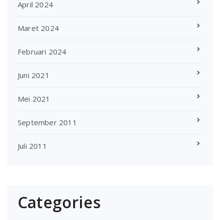
April 2024
Maret 2024
Februari 2024
Juni 2021
Mei 2021
September 2011
Juli 2011
Categories