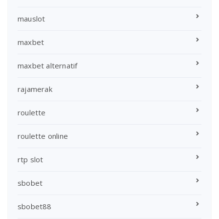
mauslot
maxbet
maxbet alternatif
rajamerak
roulette
roulette online
rtp slot
sbobet
sbobet88