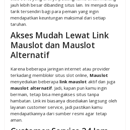
jauh lebih besar dibanding situs lain. Ini menjadi daya
tarik tersendiri bagi para pemain yang ingin
mendapatkan keuntungan maksimal dari setiap
taruhan.
Akses Mudah Lewat Link
Mauslot dan Mauslot
Alternatif
Karena beberapa jaringan internet atau provider
terkadang memblokir situs slot online,
Mauslot
menyediakan beberapa
link mauslot
aktif dan juga
mauslot alternatif
. Jadi, kapan pun kamu ingin
bermain, tetap bisa mengakses situs tanpa
hambatan. Link ini biasanya disediakan langsung oleh
layanan customer service, jadi pastikan kamu
mendapatkannya dari sumber resmi agar tetap
aman.