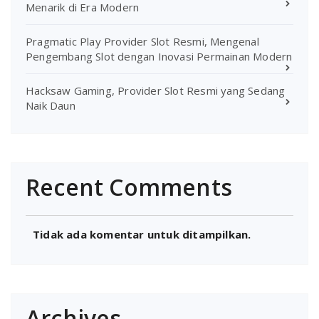
Menarik di Era Modern
Pragmatic Play Provider Slot Resmi, Mengenal
Pengembang Slot dengan Inovasi Permainan Modern
Hacksaw Gaming, Provider Slot Resmi yang Sedang
Naik Daun
Recent Comments
Tidak ada komentar untuk ditampilkan.
Archives