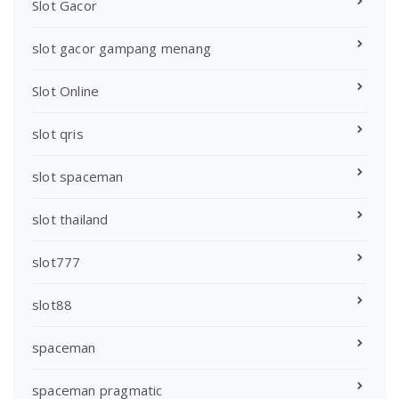
Slot Gacor
slot gacor gampang menang
Slot Online
slot qris
slot spaceman
slot thailand
slot777
slot88
spaceman
spaceman pragmatic