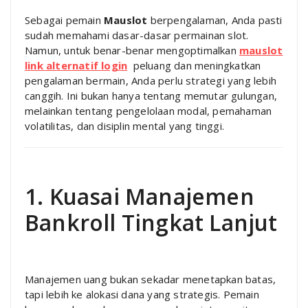
Sebagai pemain
Mauslot
berpengalaman, Anda pasti
sudah memahami dasar-dasar permainan slot.
Namun, untuk benar-benar mengoptimalkan
mauslot
link alternatif login
peluang dan meningkatkan
pengalaman bermain, Anda perlu strategi yang lebih
canggih. Ini bukan hanya tentang memutar gulungan,
melainkan tentang pengelolaan modal, pemahaman
volatilitas, dan disiplin mental yang tinggi.
1. Kuasai Manajemen
Bankroll Tingkat Lanjut
Manajemen uang bukan sekadar menetapkan batas,
tapi lebih ke alokasi dana yang strategis. Pemain