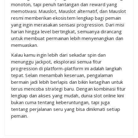
monoton, tapi penuh tantangan dan reward yang
memotivasi. Mauslot, Mauslot alternatif, dan Mauslot
resmi memberikan ekosistem lengkap bagi pemain
yang ingin merasakan sensasi progression. Dari misi
harian hingga level bertingkat, semuanya dirancang
untuk membuat permainan lebih menyenangkan dan
memuaskan.
Kalau kamu ingin lebih dari sekadar spin dan
menunggu jackpot, eksplorasi semua fitur
progression di platform-platform ini adalah langkah
tepat. Selain menambah keseruan, pengalaman
bermain jadi lebih berlapis dan bikin ketagihan untuk
terus mencoba strategi baru. Dengan kombinasi fitur
lengkap dan akses yang mudah, dunia slot online kini
bukan cuma tentang keberuntungan, tapi juga
tentang perjalanan seru yang bisa dinikmati setiap
pemain.