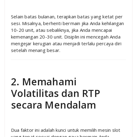
Selain batas bulanan, terapkan batas yang ketat per
sesi. Misalnya, berhenti bermain jika Anda kehilangan
10-20 unit, atau sebaliknya, jika Anda mencapai
kemenangan 20-30 unit. Disiplin ini mencegah Anda
mengejar kerugian atau menjadi terlalu percaya diri
setelah menang besar.
2. Memahami
Volatilitas dan RTP
secara Mendalam
Dua faktor ini adalah kunci untuk memilih mesin slot
yang tepat sesuai dengan gaya bermain Anda.