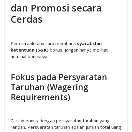
dan Promosi secara
Cerdas
Pemain ahli tahu cara membaca
syarat dan
ketentuan (S&K)
bonus. Jangan hanya melihat
nominal bonusnya.
Fokus pada Persyaratan
Taruhan (Wagering
Requirements)
Carilah bonus dengan persyaratan taruhan yang
rendah. Persyaratan taruhan adalah jumlah total uang