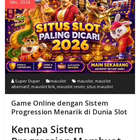
Mei, 2026
Super Duper
mauslot
mauslot
,
mauslot
alternatif
,
mauslot link
,
mauslot resmi
,
situs mauslot
Game Online dengan Sistem
Progression Menarik di Dunia Slot
Kenapa Sistem