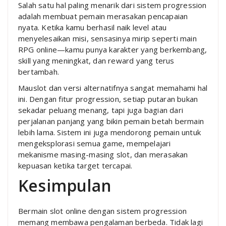
Salah satu hal paling menarik dari sistem progression
adalah membuat pemain merasakan pencapaian
nyata. Ketika kamu berhasil naik level atau
menyelesaikan misi, sensasinya mirip seperti main
RPG online—kamu punya karakter yang berkembang,
skill yang meningkat, dan reward yang terus
bertambah.
Mauslot dan versi alternatifnya sangat memahami hal
ini. Dengan fitur progression, setiap putaran bukan
sekadar peluang menang, tapi juga bagian dari
perjalanan panjang yang bikin pemain betah bermain
lebih lama. Sistem ini juga mendorong pemain untuk
mengeksplorasi semua game, mempelajari
mekanisme masing-masing slot, dan merasakan
kepuasan ketika target tercapai.
Kesimpulan
Bermain slot online dengan sistem progression
memang membawa pengalaman berbeda. Tidak lagi