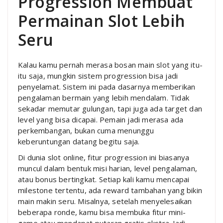
Progression Membuat
Permainan Slot Lebih
Seru
Kalau kamu pernah merasa bosan main slot yang itu-
itu saja, mungkin sistem progression bisa jadi
penyelamat. Sistem ini pada dasarnya memberikan
pengalaman bermain yang lebih mendalam. Tidak
sekadar memutar gulungan, tapi juga ada target dan
level yang bisa dicapai. Pemain jadi merasa ada
perkembangan, bukan cuma menunggu
keberuntungan datang begitu saja.
Di dunia slot online, fitur progression ini biasanya
muncul dalam bentuk misi harian, level pengalaman,
atau bonus bertingkat. Setiap kali kamu mencapai
milestone tertentu, ada reward tambahan yang bikin
main makin seru. Misalnya, setelah menyelesaikan
beberapa ronde, kamu bisa membuka fitur mini-
game atau mendapat putaran gratis ekstra. Jadi