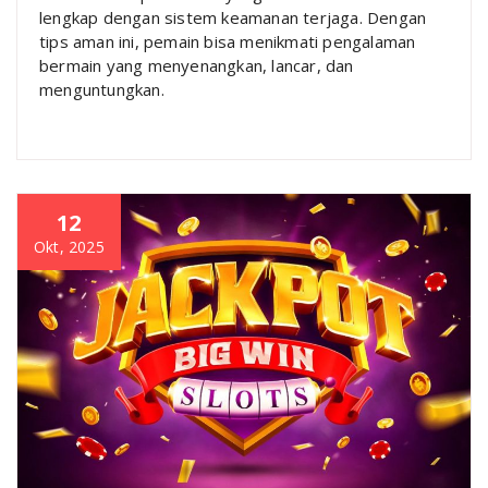
lengkap dengan sistem keamanan terjaga. Dengan
tips aman ini, pemain bisa menikmati pengalaman
bermain yang menyenangkan, lancar, dan
menguntungkan.
12
Okt, 2025