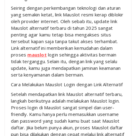
Seiring dengan perkembangan teknologi dan aturan
yang semakin ketat, link Mauslot resmi kerap diblokir
oleh provider internet. Oleh sebab itu, update link
Mauslot alternatif terbaru di tahun 2025 sangat
penting agar kamu tetap bisa mengakses situs
tersebut kapan saja tanpa takut akses terhambat.
Link alternatif ini memberikan kemudahan dalam
proses
mauslot
login sehingga aktivitas bermain
tidak terganggu. Selain itu, dengan link yang selalu
update, kamu juga mendapatkan jaminan keamanan
serta kenyamanan dalam bermain.
Cara Melakukan Mauslot Login dengan Link Alternatif
Setelah mendapatkan link Mauslot alternatif terbaru,
langkah berikutnya adalah melakukan Mauslot login.
Proses login di Mauslot sangat simpel dan user-
friendly. Kamu hanya perlu memasukkan username
dan password yang sudah kamu buat saat Mauslot
daftar. Jika belum punya akun, proses Mauslot daftar
pun bisa dilakukan dengan cepat melalui link alternatif