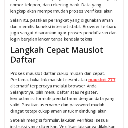
nomor telepon, dan rekening bank. Data yang
lengkap akan mempermudah proses verifikasi akun
Selain itu, pastikan perangkat yang digunakan aman
dan memiliki koneksi internet stabil. Browser terbaru
juga sangat disarankan agar proses pendaftaran dan
login berjalan lancar tanpa kendala teknis
Langkah Cepat Mauslot
Daftar
Proses mauslot daftar cukup mudah dan cepat.
Pertama, buka link mauslot resmi atau
mauslot 777
alternatif terpercaya melalui browser Anda.
Selanjutnya, pilih menu daftar atau register,
kemudian isi formulir pendaftaran dengan data yang
valid. Pastikan username dan password mudah
diingat tetapi cukup aman untuk melindungi akun
Setelah mengisi formulir, lakukan verifikasi sesuai
instruksi yang diberikan. Verifikasi biasanya dilakukan