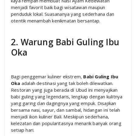
kaya rempah membuat Nasi Ayam Kedewatan
menjadi favorit baik bagi wisatawan maupun
penduduk lokal. Suasananya yang sederhana dan
otentik menambah kenikmatan bersantap.
2. Warung Babi Guling Ibu
Oka
Bagi penggemar kuliner ekstrem,
Babi Guling Ibu
Oka
adalah destinasi yang tak boleh dilewatkan.
Restoran yang juga berada di Ubud ini menyajikan
babi guling yang legendaris, lengkap dengan kulitnya
yang garing dan dagingnya yang empuk. Disajikan
bersama nasi, sayur, dan sambal, hidangan ini telah
menjadi ikon kuliner Bali. Meskipun sederhana,
kelezatan dan popularitasnya menarik banyak orang
setiap hari.