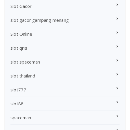
Slot Gacor
slot gacor gampang menang
Slot Online
slot qris
slot spaceman
slot thailand
slot777
slot88
spaceman