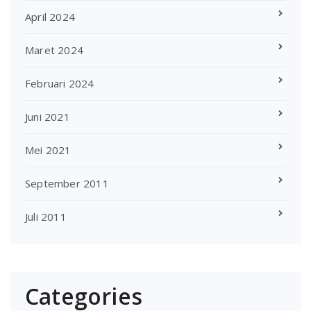
April 2024
Maret 2024
Februari 2024
Juni 2021
Mei 2021
September 2011
Juli 2011
Categories