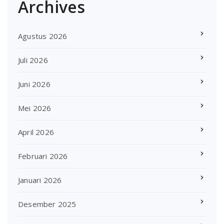
Archives
Agustus 2026
Juli 2026
Juni 2026
Mei 2026
April 2026
Februari 2026
Januari 2026
Desember 2025