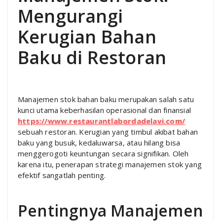
Mengurangi
Kerugian Bahan
Baku di Restoran
Manajemen stok bahan baku merupakan salah satu
kunci utama keberhasilan operasional dan finansial
https://www.restaurantlabordadelavi.com/
sebuah restoran. Kerugian yang timbul akibat bahan
baku yang busuk, kedaluwarsa, atau hilang bisa
menggerogoti keuntungan secara signifikan. Oleh
karena itu, penerapan strategi manajemen stok yang
efektif sangatlah penting.
Pentingnya Manajemen