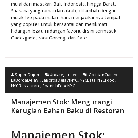
mulai dari masakan Bali, Indonesia, hingga Barat.
Suasana yang ramai dan akrab, ditambah dengan
musik live pada malam hari, menjadikannya tempat
yang populer untuk bersantai dan menikmati
hidangan lezat. Hidangan favorit di sini termasuk
Gado-gado, Nasi Goreng, dan Sate.
Super Duper
Uncategorized
GalicianCuisine
,
LaBordaDelaVi
,
LaBordaDelaViNYC
,
NYCEats
,
NYCFood
,
NYCRestaurant
,
SpanishFoodNYC
Manajemen Stok: Mengurangi
Kerugian Bahan Baku di Restoran
Manajemen Stok: