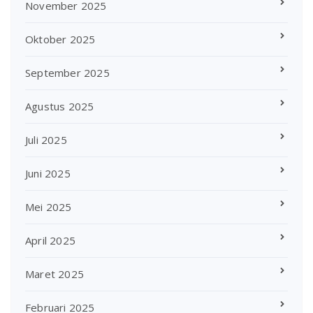
November 2025
Oktober 2025
September 2025
Agustus 2025
Juli 2025
Juni 2025
Mei 2025
April 2025
Maret 2025
Februari 2025