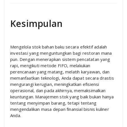
Kesimpulan
Mengelola stok bahan baku secara efektif adalah
investasi yang menguntungkan bagi restoran mana
pun. Dengan menerapkan sistem pencatatan yang
rapi, mengikuti metode FIFO, melakukan
perencanaan yang matang, melatih karyawan, dan
memanfaatkan teknologi, Anda dapat secara drastis
mengurangi kerugian, meningkatkan efisiensi
operasional, dan pada akhirnya, memaksimalkan
keuntungan. Manajemen stok yang baik bukan hanya
tentang menyimpan barang, tetapi tentang
mengendalikan masa depan finansial bisnis kuliner
Anda.