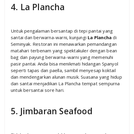
4. La Plancha
Untuk pengalaman bersantap di tepi pantai yang
santai dan berwarna-warni, kunjungi
La Plancha
di
Seminyak. Restoran ini menawarkan pemandangan
matahari terbenam yang spektakuler dengan bean
bag dan payung berwarna-warni yang memenuhi
pasir pantai. Anda bisa menikmati hidangan Spanyol
seperti tapas dan paella, sambil menyesap koktail
dan mendengarkan alunan musik. Suasana yang hidup
dan santai menjadikan La Plancha tempat sempurna
untuk bersantai sore hari.
5. Jimbaran Seafood