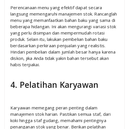
Perencanaan menu yang efektif dapat secara
langsung memengaruhi manajemen stok. Rancanglah
menu yang memanfaatkan bahan baku yang sama di
beberapa hidangan. Ini akan mengurangi variasi stok
yang perlu disimpan dan mempermudah rotasi
produk. Selain itu, lakukan pembelian bahan baku
berdasarkan perkiraan penjualan yang realistis.
Hindari pembelian dalam jumlah besar hanya karena
diskon, jika Anda tidak yakin bahan tersebut akan
habis terpakai.
4. Pelatihan Karyawan
Karyawan memegang peran penting dalam
manajemen stok harian. Pastikan semua staf, dari
koki hingga staf gudang, memahami pentingnya
penanganan stok yang benar. Berikan pelatihan