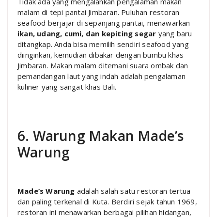
Tidak ada yang mengalahkan pengalaman makan
malam di tepi pantai Jimbaran. Puluhan restoran
seafood berjajar di sepanjang pantai, menawarkan
ikan, udang, cumi, dan kepiting segar
yang baru
ditangkap. Anda bisa memilih sendiri seafood yang
diinginkan, kemudian dibakar dengan bumbu khas
Jimbaran. Makan malam ditemani suara ombak dan
pemandangan laut yang indah adalah pengalaman
kuliner yang sangat khas Bali.
6. Warung Makan Made’s
Warung
Made’s Warung
adalah salah satu restoran tertua
dan paling terkenal di Kuta. Berdiri sejak tahun 1969,
restoran ini menawarkan berbagai pilihan hidangan,