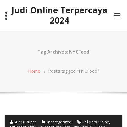
Skip
Judi Online Terpercaya
to
content
2024
Tag Archives: NYCFood
Home
/
Posts tagged "NYCFood"
Super Duper
Uncategorized
GalicianCuisine
,
LaBordaDelaVi
,
LaBordaDelaViNYC
,
NYCEats
,
NYCFood
,