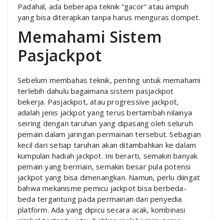
Padahal, ada beberapa teknik “gacor” atau ampuh
yang bisa diterapkan tanpa harus menguras dompet.
Memahami Sistem
Pasjackpot
Sebelum membahas teknik, penting untuk memahami
terlebih dahulu bagaimana sistem pasjackpot
bekerja. Pasjackpot, atau progressive jackpot,
adalah jenis jackpot yang terus bertambah nilainya
seiring dengan taruhan yang dipasang oleh seluruh
pemain dalam jaringan permainan tersebut. Sebagian
kecil dari setiap taruhan akan ditambahkan ke dalam
kumpulan hadiah jackpot. Ini berarti, semakin banyak
pemain yang bermain, semakin besar pula potensi
jackpot yang bisa dimenangkan. Namun, perlu diingat
bahwa mekanisme pemicu jackpot bisa berbeda-
beda tergantung pada permainan dan penyedia
platform. Ada yang dipicu secara acak, kombinasi