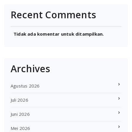
Recent Comments
Tidak ada komentar untuk ditampilkan.
Archives
Agustus 2026
Juli 2026
Juni 2026
Mei 2026