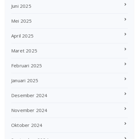
Juni 2025
Mei 2025
April 2025
Maret 2025
Februari 2025
Januari 2025
Desember 2024
November 2024
Oktober 2024