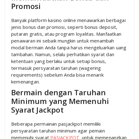
Promosi
Banyak platform kasino online menawarkan berbagai
jenis bonus dan promosi, seperti bonus deposit,
putaran gratis, atau program loyalitas. Manfaatkan
penawaran ini sebaik mungkin untuk menambah
modal bermain Anda tanpa harus mengeluarkan uang
tambahan. Namun, selalu perhatikan syarat dan
ketentuan yang berlaku untuk setiap bonus,
termasuk persyaratan taruhan (wagering
requirements) sebelum Anda bisa menarik
kemenangan.
Bermain dengan Taruhan
Minimum yang Memenuhi
Syarat Jackpot
Beberapa permainan pasjackpot memiliki
persyaratan taruhan minimum agar pemain
memenuhi syarat
PASJACKPOT
untuk memenangkan