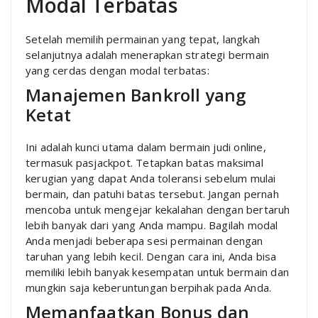
Modal Terbatas
Setelah memilih permainan yang tepat, langkah
selanjutnya adalah menerapkan strategi bermain
yang cerdas dengan modal terbatas:
Manajemen Bankroll yang
Ketat
Ini adalah kunci utama dalam bermain judi online,
termasuk pasjackpot. Tetapkan batas maksimal
kerugian yang dapat Anda toleransi sebelum mulai
bermain, dan patuhi batas tersebut. Jangan pernah
mencoba untuk mengejar kekalahan dengan bertaruh
lebih banyak dari yang Anda mampu. Bagilah modal
Anda menjadi beberapa sesi permainan dengan
taruhan yang lebih kecil. Dengan cara ini, Anda bisa
memiliki lebih banyak kesempatan untuk bermain dan
mungkin saja keberuntungan berpihak pada Anda.
Memanfaatkan Bonus dan