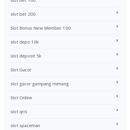
slot bet 200
Slot Bonus New Member 100
slot depo 10k
slot deposit 5k
Slot Gacor
slot gacor gampang menang
Slot Online
slot qris
slot spaceman