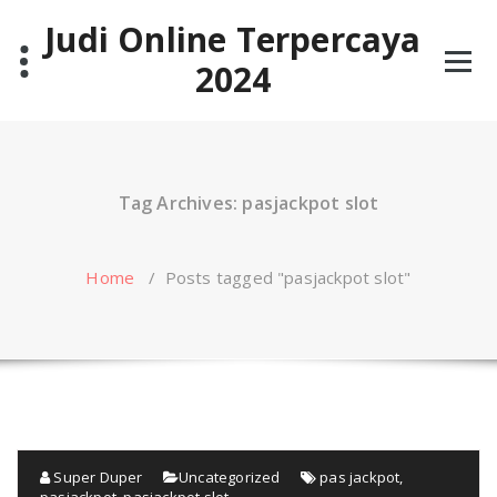
Skip
Judi Online Terpercaya
to
content
2024
Tag Archives: pasjackpot slot
Home
/
Posts tagged "pasjackpot slot"
Super Duper
Uncategorized
pas jackpot
,
pasjackpot
,
pasjackpot slot