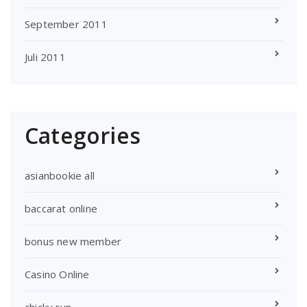
September 2011
Juli 2011
Categories
asianbookie all
baccarat online
bonus new member
Casino Online
chicky run