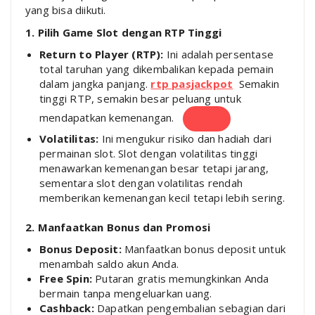
yang bisa diikuti.
1. Pilih Game Slot dengan RTP Tinggi
Return to Player (RTP):
Ini adalah persentase
total
taruhan yang dikembalikan kepada pemain
dalam jangka panjang.
rtp pasjackpot
Semakin
tinggi RTP, semakin besar peluang untuk
mendapatkan kemenangan.
Volatilitas:
Ini mengukur risiko dan hadiah dari
permainan slot. Slot dengan volatilitas tinggi
menawarkan kemenangan besar tetapi jarang,
sementara slot dengan volatilitas rendah
memberikan kemenangan kecil tetapi lebih sering.
2. Manfaatkan Bonus dan Promosi
Bonus Deposit:
Manfaatkan bonus deposit untuk
menambah saldo akun Anda.
Free Spin:
Putaran gratis memungkinkan Anda
bermain tanpa mengeluarkan uang.
Cashback:
Dapatkan pengembalian sebagian dari