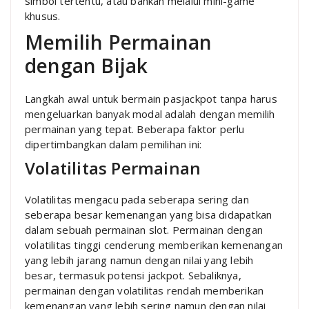
simbol tertentu, atau bahkan melalui mini-game
khusus.
Memilih Permainan
dengan Bijak
Langkah awal untuk bermain pasjackpot tanpa harus
mengeluarkan banyak modal adalah dengan memilih
permainan yang tepat. Beberapa faktor perlu
dipertimbangkan dalam pemilihan ini:
Volatilitas Permainan
Volatilitas mengacu pada seberapa sering dan
seberapa besar kemenangan yang bisa didapatkan
dalam sebuah permainan slot. Permainan dengan
volatilitas tinggi cenderung memberikan kemenangan
yang lebih jarang namun dengan nilai yang lebih
besar, termasuk potensi jackpot. Sebaliknya,
permainan dengan volatilitas rendah memberikan
kemenangan yang lebih sering namun dengan nilai