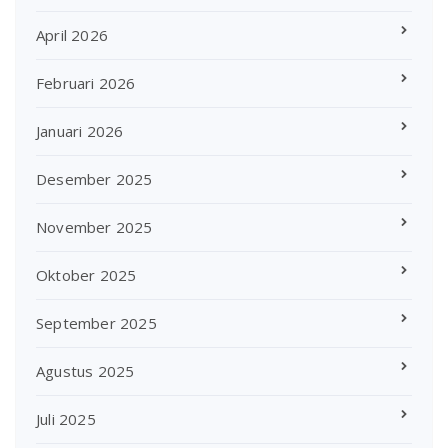
April 2026
Februari 2026
Januari 2026
Desember 2025
November 2025
Oktober 2025
September 2025
Agustus 2025
Juli 2025