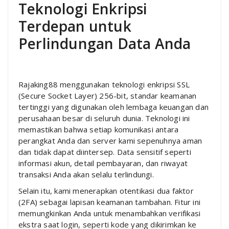
Teknologi Enkripsi
Terdepan untuk
Perlindungan Data Anda
Rajaking88 menggunakan teknologi enkripsi SSL
(Secure Socket Layer) 256-bit, standar keamanan
tertinggi yang digunakan oleh lembaga keuangan dan
perusahaan besar di seluruh dunia. Teknologi ini
memastikan bahwa setiap komunikasi antara
perangkat Anda dan server kami sepenuhnya aman
dan tidak dapat diintersep. Data sensitif seperti
informasi akun, detail pembayaran, dan riwayat
transaksi Anda akan selalu terlindungi.
Selain itu, kami menerapkan otentikasi dua faktor
(2FA) sebagai lapisan keamanan tambahan. Fitur ini
memungkinkan Anda untuk menambahkan verifikasi
ekstra saat login, seperti kode yang dikirimkan ke