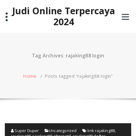
Skip
Judi Online Terpercaya
to
content
2024
Tag Archives: rajaking88 login
Home
/
Posts tagged "rajaking88 login"
Super Duper
Uncategorized
link rajaking88
,
rajaking88
,
rajaking88 alternatif
,
rajaking88 daftar
,