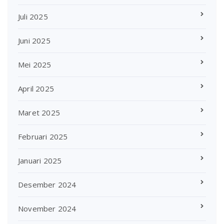
Juli 2025
Juni 2025
Mei 2025
April 2025
Maret 2025
Februari 2025
Januari 2025
Desember 2024
November 2024