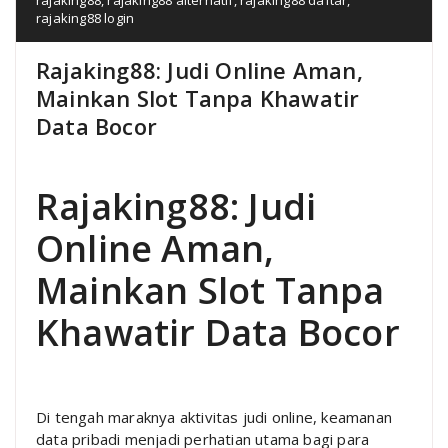
rajaking88 login
Rajaking88: Judi Online Aman,
Mainkan Slot Tanpa Khawatir
Data Bocor
Rajaking88: Judi
Online Aman,
Mainkan Slot Tanpa
Khawatir Data Bocor
Di tengah maraknya aktivitas judi online, keamanan
data pribadi menjadi perhatian utama bagi para