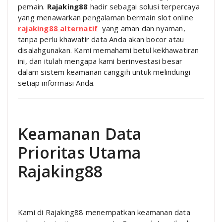
pemain.
Rajaking88
hadir sebagai solusi terpercaya
yang menawarkan pengalaman bermain slot online
rajaking88 alternatif
yang aman dan nyaman,
tanpa perlu khawatir data Anda akan bocor atau
disalahgunakan. Kami memahami betul kekhawatiran
ini, dan itulah mengapa kami berinvestasi besar
dalam sistem keamanan canggih untuk melindungi
setiap informasi Anda.
Keamanan Data
Prioritas Utama
Rajaking88
Kami di Rajaking88 menempatkan keamanan data