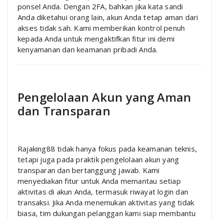
ponsel Anda. Dengan 2FA, bahkan jika kata sandi
Anda diketahui orang lain, akun Anda tetap aman dari
akses tidak sah. Kami memberikan kontrol penuh
kepada Anda untuk mengaktifkan fitur ini demi
kenyamanan dan keamanan pribadi Anda.
Pengelolaan Akun yang Aman
dan Transparan
Rajaking88 tidak hanya fokus pada keamanan teknis,
tetapi juga pada praktik pengelolaan akun yang
transparan dan bertanggung jawab. Kami
menyediakan fitur untuk Anda memantau setiap
aktivitas di akun Anda, termasuk riwayat login dan
transaksi. Jika Anda menemukan aktivitas yang tidak
biasa, tim dukungan pelanggan kami siap membantu