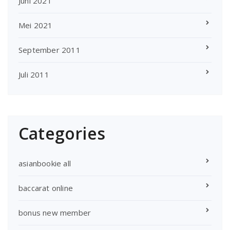
Juni 2021
Mei 2021
September 2011
Juli 2011
Categories
asianbookie all
baccarat online
bonus new member