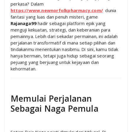
perkasa? Dalam
https://www.newnorfolkpharmacy.com/
dunia
fantasi yang luas dan penuh misteri, game
Rajanaga99
hadir sebagai platform epik yang
menguji kekuatan, strategi, dan keberanian para
pemainnya. Lebih dari sekadar permainan, ini adalah
perjalanan transformatif di mana setiap pilihan dan
tindakanmu menentukan nasibmu. Di sini, kamu tidak
hanya bermain, tetapi juga hidup sebagai seorang
pejuang yang berjuang untuk kejayaan dan
kehormatan.
Memulai Perjalanan
Sebagai Naga Pemula
Setiap Raja Naga sejati dimulai dari titik nol. Di