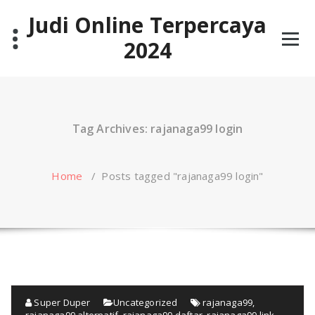
Skip
Judi Online Terpercaya
to
content
2024
Tag Archives: rajanaga99 login
Home
/
Posts tagged "rajanaga99 login"
Super Duper
Uncategorized
rajanaga99
,
rajanaga99 alternatif
,
rajanaga99 daftar
,
rajanaga99 link
,