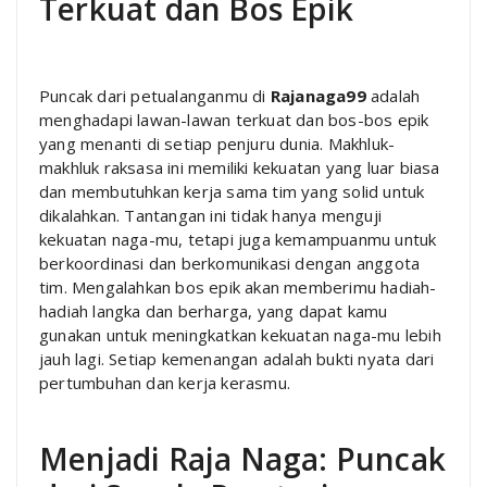
Terkuat dan Bos Epik
Puncak dari petualanganmu di
Rajanaga99
adalah
menghadapi lawan-lawan terkuat dan bos-bos epik
yang menanti di setiap penjuru dunia. Makhluk-
makhluk raksasa ini memiliki kekuatan yang luar biasa
dan membutuhkan kerja sama tim yang solid untuk
dikalahkan. Tantangan ini tidak hanya menguji
kekuatan naga-mu, tetapi juga kemampuanmu untuk
berkoordinasi dan berkomunikasi dengan anggota
tim. Mengalahkan bos epik akan memberimu hadiah-
hadiah langka dan berharga, yang dapat kamu
gunakan untuk meningkatkan kekuatan naga-mu lebih
jauh lagi. Setiap kemenangan adalah bukti nyata dari
pertumbuhan dan kerja kerasmu.
Menjadi Raja Naga: Puncak