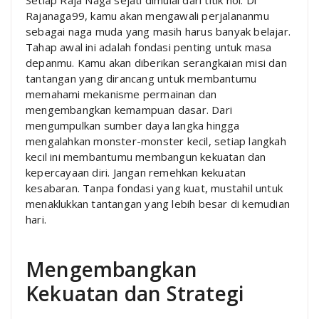
Rajanaga99, kamu akan mengawali perjalananmu
sebagai naga muda yang masih harus banyak belajar.
Tahap awal ini adalah fondasi penting untuk masa
depanmu. Kamu akan diberikan serangkaian misi dan
tantangan yang dirancang untuk membantumu
memahami mekanisme permainan dan
mengembangkan kemampuan dasar. Dari
mengumpulkan sumber daya langka hingga
mengalahkan monster-monster kecil, setiap langkah
kecil ini membantumu membangun kekuatan dan
kepercayaan diri. Jangan remehkan kekuatan
kesabaran. Tanpa fondasi yang kuat, mustahil untuk
menaklukkan tantangan yang lebih besar di kemudian
hari.
Mengembangkan
Kekuatan dan Strategi