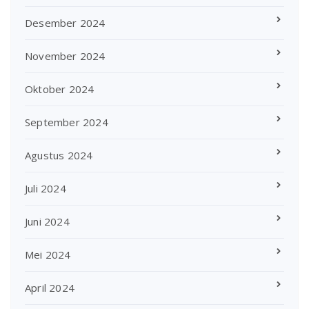
Desember 2024
November 2024
Oktober 2024
September 2024
Agustus 2024
Juli 2024
Juni 2024
Mei 2024
April 2024