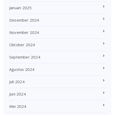
Januari 2025
Desember 2024
November 2024
Oktober 2024
September 2024
Agustus 2024
Juli 2024
Juni 2024
Mei 2024