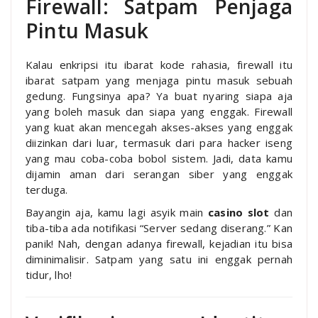
Firewall: Satpam Penjaga
Pintu Masuk
Kalau enkripsi itu ibarat kode rahasia, firewall itu
ibarat satpam yang menjaga pintu masuk sebuah
gedung. Fungsinya apa? Ya buat nyaring siapa aja
yang boleh masuk dan siapa yang enggak. Firewall
yang kuat akan mencegah akses-akses yang enggak
diizinkan dari luar, termasuk dari para hacker iseng
yang mau coba-coba bobol sistem. Jadi, data kamu
dijamin aman dari serangan siber yang enggak
terduga.
Bayangin aja, kamu lagi asyik main
casino slot
dan
tiba-tiba ada notifikasi “Server sedang diserang.” Kan
panik! Nah, dengan adanya firewall, kejadian itu bisa
diminimalisir. Satpam yang satu ini enggak pernah
tidur, lho!