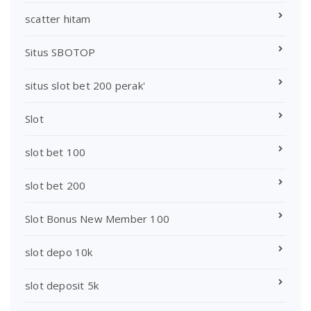
scatter hitam
Situs SBOTOP
situs slot bet 200 perak'
Slot
slot bet 100
slot bet 200
Slot Bonus New Member 100
slot depo 10k
slot deposit 5k