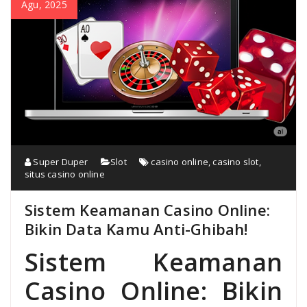
Agu, 2025
Super Duper
Slot
casino online
,
casino slot
,
situs casino online
Sistem Keamanan Casino Online:
Bikin Data Kamu Anti-Ghibah!
Sistem Keamanan
Casino Online: Bikin