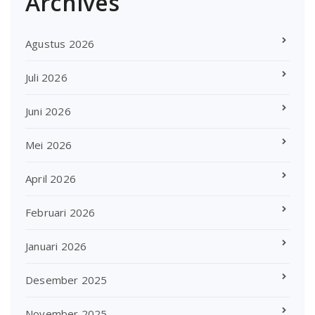
Archives
Agustus 2026
Juli 2026
Juni 2026
Mei 2026
April 2026
Februari 2026
Januari 2026
Desember 2025
November 2025