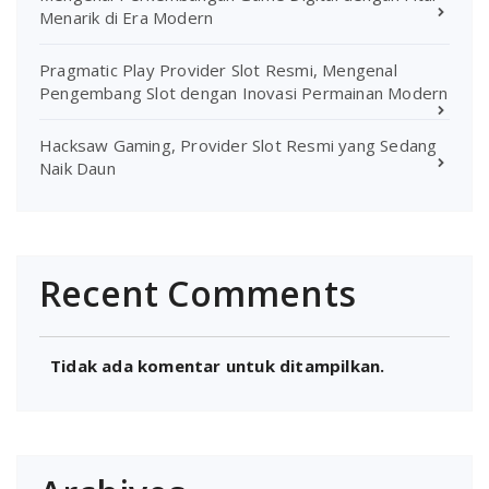
Menarik di Era Modern
Pragmatic Play Provider Slot Resmi, Mengenal
Pengembang Slot dengan Inovasi Permainan Modern
Hacksaw Gaming, Provider Slot Resmi yang Sedang
Naik Daun
Recent Comments
Tidak ada komentar untuk ditampilkan.