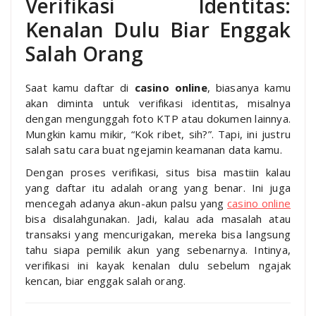
Verifikasi Identitas:
Kenalan Dulu Biar Enggak
Salah Orang
Saat kamu daftar di
casino online
, biasanya kamu
akan diminta untuk verifikasi identitas, misalnya
dengan mengunggah foto KTP atau dokumen lainnya.
Mungkin kamu mikir, “Kok ribet, sih?”. Tapi, ini justru
salah satu cara buat ngejamin keamanan data kamu.
Dengan proses verifikasi, situs bisa mastiin kalau
yang daftar itu adalah orang yang benar. Ini juga
mencegah adanya akun-akun palsu yang
casino online
bisa disalahgunakan. Jadi, kalau ada masalah atau
transaksi yang mencurigakan, mereka bisa langsung
tahu siapa pemilik akun yang sebenarnya. Intinya,
verifikasi ini kayak kenalan dulu sebelum ngajak
kencan, biar enggak salah orang.