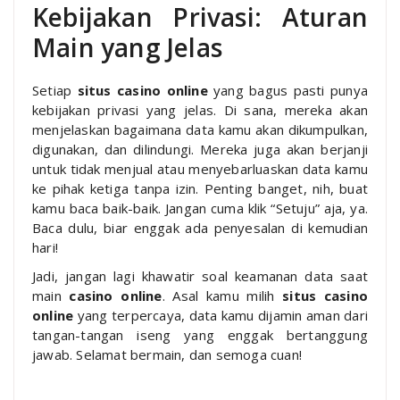
Kebijakan Privasi: Aturan
Main yang Jelas
Setiap
situs casino online
yang bagus pasti punya
kebijakan privasi yang jelas. Di sana, mereka akan
menjelaskan bagaimana data kamu akan dikumpulkan,
digunakan, dan dilindungi. Mereka juga akan berjanji
untuk tidak menjual atau menyebarluaskan data kamu
ke pihak ketiga tanpa izin. Penting banget, nih, buat
kamu baca baik-baik. Jangan cuma klik “Setuju” aja, ya.
Baca dulu, biar enggak ada penyesalan di kemudian
hari!
Jadi, jangan lagi khawatir soal keamanan data saat
main
casino online
. Asal kamu milih
situs casino
online
yang terpercaya, data kamu dijamin aman dari
tangan-tangan iseng yang enggak bertanggung
jawab. Selamat bermain, dan semoga cuan!