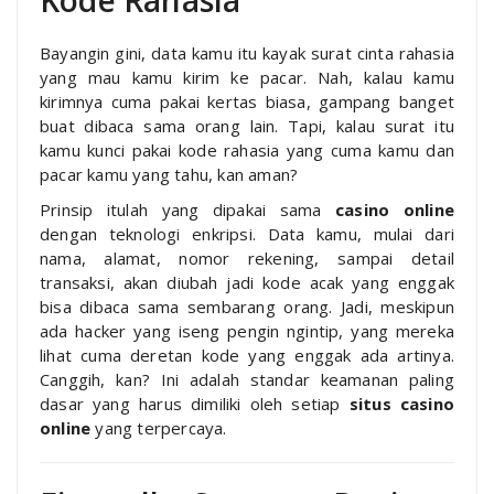
Bayangin gini, data kamu itu kayak surat cinta rahasia
yang mau kamu kirim ke pacar. Nah, kalau kamu
kirimnya cuma pakai kertas biasa, gampang banget
buat dibaca sama orang lain. Tapi, kalau surat itu
kamu kunci pakai kode rahasia yang cuma kamu dan
pacar kamu yang tahu, kan aman?
Prinsip itulah yang dipakai sama
casino online
dengan teknologi enkripsi. Data kamu, mulai dari
nama, alamat, nomor rekening, sampai detail
transaksi, akan diubah jadi kode acak yang enggak
bisa dibaca sama sembarang orang. Jadi, meskipun
ada hacker yang iseng pengin ngintip, yang mereka
lihat cuma deretan kode yang enggak ada artinya.
Canggih, kan? Ini adalah standar keamanan paling
dasar yang harus dimiliki oleh setiap
situs casino
online
yang terpercaya.