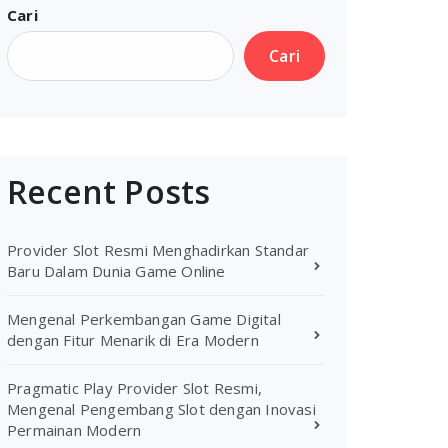
Cari
Cari
Recent Posts
Provider Slot Resmi Menghadirkan Standar
Baru Dalam Dunia Game Online
Mengenal Perkembangan Game Digital
dengan Fitur Menarik di Era Modern
Pragmatic Play Provider Slot Resmi,
Mengenal Pengembang Slot dengan Inovasi
Permainan Modern