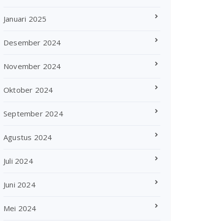
Januari 2025
Desember 2024
November 2024
Oktober 2024
September 2024
Agustus 2024
Juli 2024
Juni 2024
Mei 2024