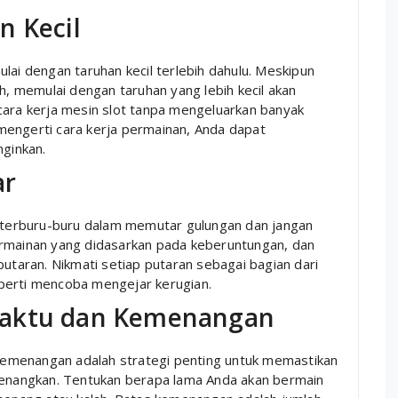
n Kecil
lai dengan taruhan kecil terlebih dahulu. Meskipun
ah, memulai dengan taruhan yang lebih kecil akan
ra kerja mesin slot tanpa mengeluarkan banyak
mengerti cara kerja permainan, Anda dapat
nginkan.
ar
n terburu-buru dalam memutar gulungan dan jangan
ermainan yang didasarkan pada keberuntungan, dan
putaran. Nikmati setiap putaran sebagai bagian dari
perti mencoba mengejar kerugian.
Waktu dan Kemenangan
emenangan adalah strategi penting untuk memastikan
nangkan. Tentukan berapa lama Anda akan bermain