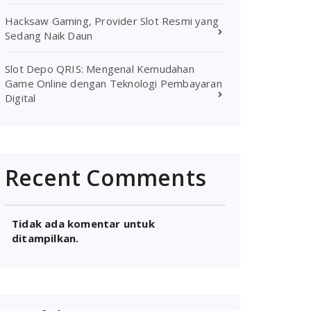
Hacksaw Gaming, Provider Slot Resmi yang
Sedang Naik Daun
Slot Depo QRIS: Mengenal Kemudahan
Game Online dengan Teknologi Pembayaran
Digital
Recent Comments
Tidak ada komentar untuk
ditampilkan.