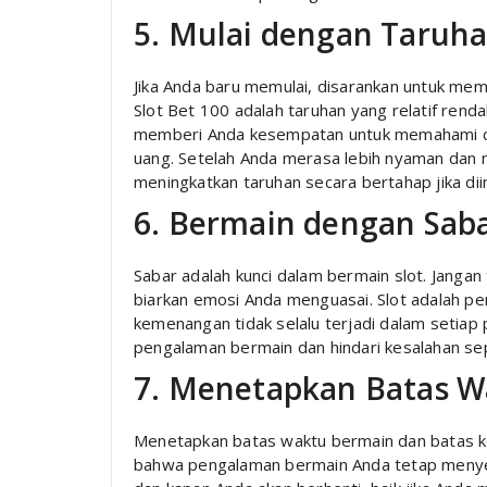
5. Mulai dengan Taruha
Jika Anda baru memulai, disarankan untuk memu
Slot Bet 100 adalah taruhan yang relatif rend
memberi Anda kesempatan untuk memahami ca
uang. Setelah Anda merasa lebih nyaman dan 
meningkatkan taruhan secara bertahap jika dii
6. Bermain dengan Sab
Sabar adalah kunci dalam bermain slot. Janga
biarkan emosi Anda menguasai. Slot adalah p
kemenangan tidak selalu terjadi dalam setiap 
pengalaman bermain dan hindari kesalahan se
7. Menetapkan Batas 
Menetapkan batas waktu bermain dan batas k
bahwa pengalaman bermain Anda tetap menye