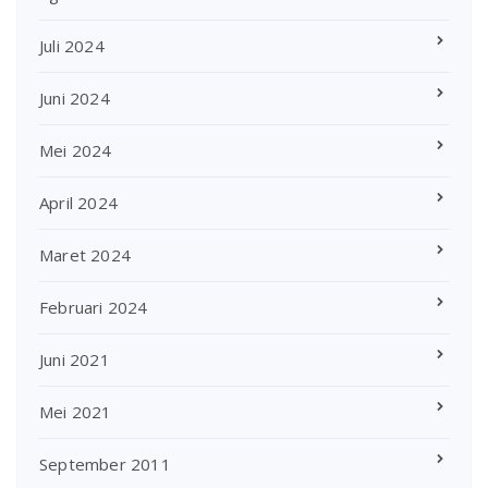
Juli 2024
Juni 2024
Mei 2024
April 2024
Maret 2024
Februari 2024
Juni 2021
Mei 2021
September 2011