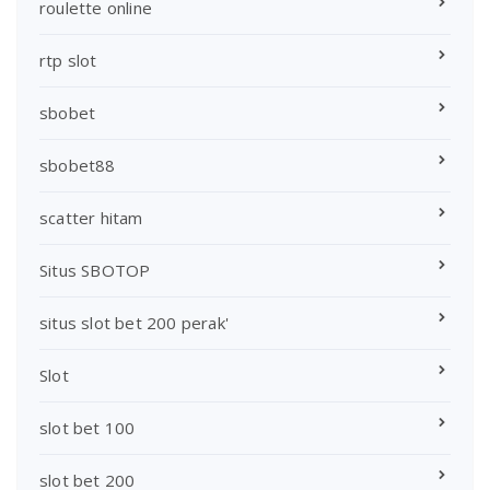
roulette online
rtp slot
sbobet
sbobet88
scatter hitam
Situs SBOTOP
situs slot bet 200 perak'
Slot
slot bet 100
slot bet 200