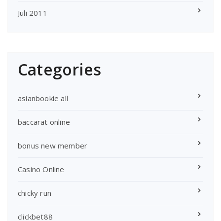
Juli 2011
Categories
asianbookie all
baccarat online
bonus new member
Casino Online
chicky run
clickbet88