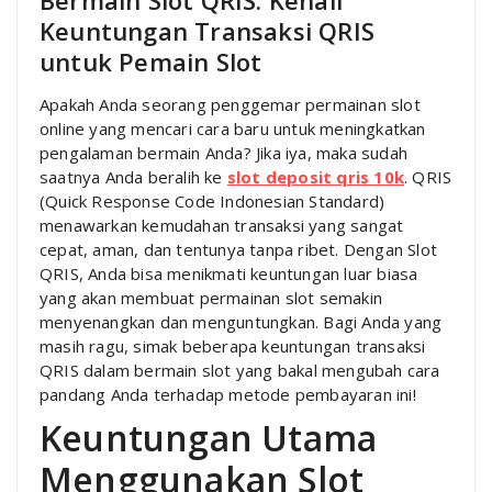
Bermain Slot QRIS: Kenali
Keuntungan Transaksi QRIS
untuk Pemain Slot
Apakah Anda seorang penggemar permainan slot
online yang mencari cara baru untuk meningkatkan
pengalaman bermain Anda? Jika iya, maka sudah
saatnya Anda beralih ke
slot deposit qris 10k
. QRIS
(Quick Response Code Indonesian Standard)
menawarkan kemudahan transaksi yang sangat
cepat, aman, dan tentunya tanpa ribet. Dengan Slot
QRIS, Anda bisa menikmati keuntungan luar biasa
yang akan membuat permainan slot semakin
menyenangkan dan menguntungkan. Bagi Anda yang
masih ragu, simak beberapa keuntungan transaksi
QRIS dalam bermain slot yang bakal mengubah cara
pandang Anda terhadap metode pembayaran ini!
Keuntungan Utama
Menggunakan Slot