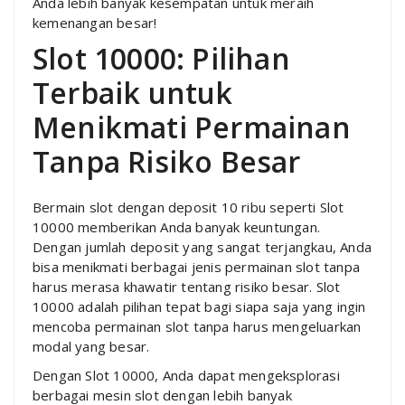
Anda lebih banyak kesempatan untuk meraih
kemenangan besar!
Slot 10000: Pilihan
Terbaik untuk
Menikmati Permainan
Tanpa Risiko Besar
Bermain slot dengan deposit 10 ribu seperti Slot
10000 memberikan Anda banyak keuntungan.
Dengan jumlah deposit yang sangat terjangkau, Anda
bisa menikmati berbagai jenis permainan slot tanpa
harus merasa khawatir tentang risiko besar. Slot
10000 adalah pilihan tepat bagi siapa saja yang ingin
mencoba permainan slot tanpa harus mengeluarkan
modal yang besar.
Dengan Slot 10000, Anda dapat mengeksplorasi
berbagai mesin slot dengan lebih banyak