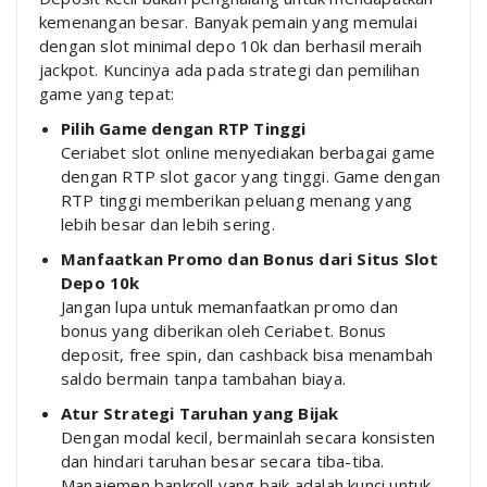
kemenangan besar. Banyak pemain yang memulai
dengan slot minimal depo 10k dan berhasil meraih
jackpot. Kuncinya ada pada strategi dan pemilihan
game yang tepat:
Pilih Game dengan RTP Tinggi
Ceriabet slot online menyediakan berbagai game
dengan RTP slot gacor yang tinggi. Game dengan
RTP tinggi memberikan peluang menang yang
lebih besar dan lebih sering.
Manfaatkan Promo dan Bonus dari Situs Slot
Depo 10k
Jangan lupa untuk memanfaatkan promo dan
bonus yang diberikan oleh Ceriabet. Bonus
deposit, free spin, dan cashback bisa menambah
saldo bermain tanpa tambahan biaya.
Atur Strategi Taruhan yang Bijak
Dengan modal kecil, bermainlah secara konsisten
dan hindari taruhan besar secara tiba-tiba.
Manajemen bankroll yang baik adalah kunci untuk