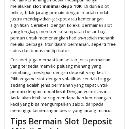
melakukan
slot minimal depo 10K
. Di dunia slot
online, tidak jarang pemain dengan modal rendah
justru mendapatkan jackpot atau kemenangan
signifikan. Ceriabet, dengan koleksi permainan slot
yang lengkap, memberi kesempatan besar bagi
pemain untuk memenangkan hadiah-hadiah menarik
melalui berbagai fitur dalam permainan, seperti free
spins dan bonus multiplikator.
Ceriabet juga memastikan setiap jenis permainan
yang tersedia memiliki peluang menang yang
seimbang, meskipun dengan deposit yang kecil.
Pilihan game slot dengan volatilitas rendah hingga
sedang adalah jenis permainan yang tepat untuk
pemain dengan modal kecil. Dengan volatilitas ini,
Anda akan lebih sering mendapatkan kemenangan
kecil yang bisa mengumpulkan saldo, daripada
menunggu kemenangan besar yang jarang muncul.
Tips Bermain Slot Deposit