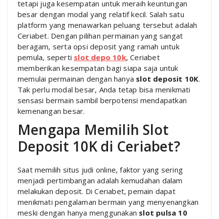
tetapi juga kesempatan untuk meraih keuntungan
besar dengan modal yang relatif kecil. Salah satu
platform yang menawarkan peluang tersebut adalah
Ceriabet. Dengan pilihan permainan yang sangat
beragam, serta opsi deposit yang ramah untuk
pemula, seperti
slot depo 10k
, Ceriabet
memberikan kesempatan bagi siapa saja untuk
memulai permainan dengan hanya
slot deposit 10K
.
Tak perlu modal besar, Anda tetap bisa menikmati
sensasi bermain sambil berpotensi mendapatkan
kemenangan besar.
Mengapa Memilih Slot
Deposit 10K di Ceriabet?
Saat memilih situs judi online, faktor yang sering
menjadi pertimbangan adalah kemudahan dalam
melakukan deposit. Di Ceriabet, pemain dapat
menikmati pengalaman bermain yang menyenangkan
meski dengan hanya menggunakan
slot pulsa 10