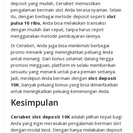
deposit yang mudah, Ceriabet memastikan
pengalaman bermain slot Anda terasa nyaman. Selain
itu, dengan berbagai metode deposit seperti
slot
pulsa 10 ribu
, Anda bisa melakukan transaksi
dengan mudah dan cepat, tanpa harus repot
menggunakan metode pembayaran lainnya.
Di Ceriabet, Anda juga bisa menikmati berbagai
promo menarik yang meningkatkan peluang Anda
untuk menang. Dari bonus selamat datang hingga
promosi mingguan, platform ini selalu memberikan
sesuatu yang menarik untuk para pemain setianya.
Jadi, meskipun Anda bermain dengan
slot deposit
10K
, banyak peluang bonus yang bisa dimanfaatkan
untuk meningkatkan peluang kemenangan Anda.
Kesimpulan
Ceriabet slot deposit 10K
adalah pilihan tepat bagi
Anda yang ingin merasakan pengalaman bermain slot
dengan modal kecil. Dengan hanya melakukan deposit