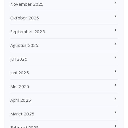
November 2025
Oktober 2025
September 2025
Agustus 2025
Juli 2025
Juni 2025
Mei 2025
April 2025
Maret 2025
Februari 2025