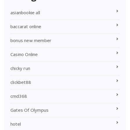
asianbookie all
baccarat online
bonus new member
Casino Online
chicky run
clickbet88
cmd368
Gates Of Olympus
hotel