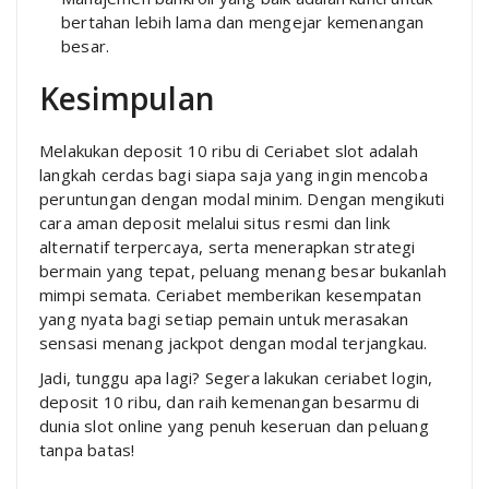
bertahan lebih lama dan mengejar kemenangan
besar.
Kesimpulan
Melakukan deposit 10 ribu di Ceriabet slot adalah
langkah cerdas bagi siapa saja yang ingin mencoba
peruntungan dengan modal minim. Dengan mengikuti
cara aman deposit melalui situs resmi dan link
alternatif terpercaya, serta menerapkan strategi
bermain yang tepat, peluang menang besar bukanlah
mimpi semata. Ceriabet memberikan kesempatan
yang nyata bagi setiap pemain untuk merasakan
sensasi menang jackpot dengan modal terjangkau.
Jadi, tunggu apa lagi? Segera lakukan ceriabet login,
deposit 10 ribu, dan raih kemenangan besarmu di
dunia slot online yang penuh keseruan dan peluang
tanpa batas!