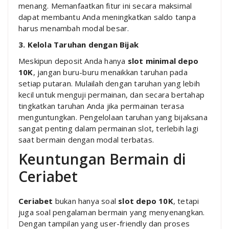
menang. Memanfaatkan fitur ini secara maksimal
dapat membantu Anda meningkatkan saldo tanpa
harus menambah modal besar.
3. Kelola Taruhan dengan Bijak
Meskipun deposit Anda hanya
slot minimal depo
10K
, jangan buru-buru menaikkan taruhan pada
setiap putaran. Mulailah dengan taruhan yang lebih
kecil untuk menguji permainan, dan secara bertahap
tingkatkan taruhan Anda jika permainan terasa
menguntungkan. Pengelolaan taruhan yang bijaksana
sangat penting dalam permainan slot, terlebih lagi
saat bermain dengan modal terbatas.
Keuntungan Bermain di
Ceriabet
Ceriabet
bukan hanya soal
slot depo 10K
, tetapi
juga soal pengalaman bermain yang menyenangkan.
Dengan tampilan yang user-friendly dan proses