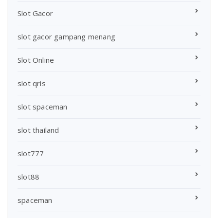
Slot Gacor
slot gacor gampang menang
Slot Online
slot qris
slot spaceman
slot thailand
slot777
slot88
spaceman