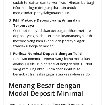
sudah terdaftar dan terverifikasi. Hindari berbagi
informasi login dengan pihak lain untuk
menghindari penyalahgunaan akun.
Pilih Metode Deposit yang Aman dan
Terpercaya
Ceriabet menyediakan berbagai pilihan metode
deposit yang sudah terjamin keamanannya. Pilih
metode yang kamu kenal dan percayai agar
transaksi berjalan lancar.
Periksa Nominal Deposit dengan Teliti
Pastikan nominal deposit yang kamu masukkan
adalah 10 ribu rupiah sesuai dengan slot 10 ribu
yang kamu inginkan. Kesalahan input bisa
berakibat transaksi gagal atau kesalahan saldo.
Menang Besar dengan
Modal Deposit Minimal
Deposit kecil bukan penghalang untuk mendapatkan