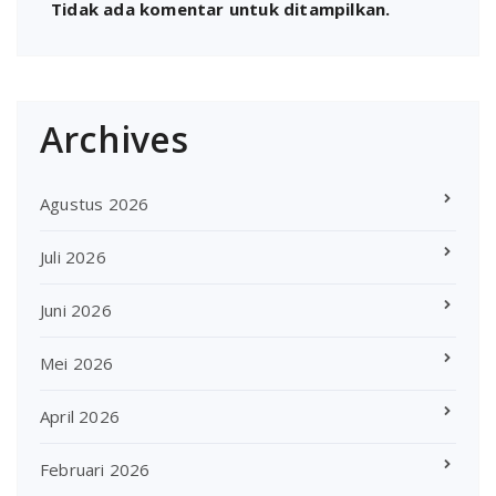
Tidak ada komentar untuk ditampilkan.
Archives
Agustus 2026
Juli 2026
Juni 2026
Mei 2026
April 2026
Februari 2026