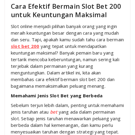
Cara Efektif Bermain Slot Bet 200
untuk Keuntungan Maksimal
Slot online menjadi pilihan banyak orang yang ingin
meraih keuntungan besar dengan cara yang mudah
dan seru. Tapi, apakah kamu sudah tahu cara bermain
slot bet 200
yang tepat untuk mendapatkan
keuntungan maksimal? Banyak pemain baru yang
tertarik mencoba keberuntungan, namun sering kali
terjebak dalam permainan yang kurang
menguntungkan. Dalam artikel ini, kita akan
membahas cara efektif bermain slot bet 200 dan
bagaimana memaksimalkan peluang menang.
Memahami Jenis Slot Bet yang Berbeda
Sebelum terjun lebih dalam, penting untuk memahami
jenis taruhan atau
bet
yang ada dalam permainan
slot. Setiap jenis taruhan menawarkan peluang yang
berbeda dalam hal kemenangan, dan kamu perlu
menyesuaikan taruhan dengan strategi yang tepat.