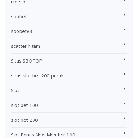
rtp slot
sbobet
sbobet88
scatter hitam
Situs SBOTOP
situs slot bet 200 perak'
Slot
slot bet 100
slot bet 200
Slot Bonus New Member 100