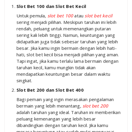
Slot Bet 100 dan Slot Bet Kecil
Untuk pemula,
slot bet 100
atau
slot bet kecil
sering menjadi pilihan. Meskipun taruhan ini lebih
rendah, peluang untuk memenangkan putaran
sering kali lebih tinggi. Namun, keuntungan yang
didapatkan juga tidak sebesar taruhan yang lebih
besar. Jika kamu ingin bermain dengan lebih hati-
hati, slot bet kecil bisa menjadi pilihan yang aman.
Tapi ingat, jika kamu terlalu lama bermain dengan
taruhan kecil, kamu mungkin tidak akan
mendapatkan keuntungan besar dalam waktu
singkat.
Slot Bet 200 dan Slot Bet 400
Bagi pemain yang ingin merasakan pengalaman
bermain yang lebih menantang,
slot bet 200
adalah taruhan yang ideal. Taruhan ini memberikan
peluang kemenangan yang lebih besar
dibandingkan dengan taruhan kecil. Jika kamu
merasa beruntung atau sudah mulai menguasai