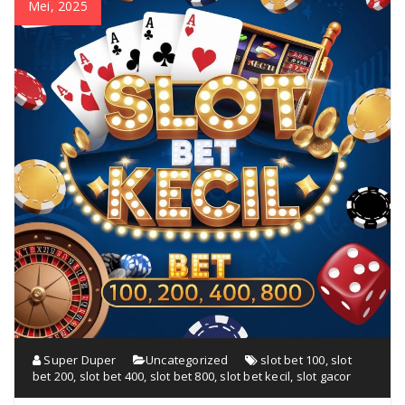
Mei, 2025
Super Duper
Uncategorized
slot bet 100
,
slot
bet 200
,
slot bet 400
,
slot bet 800
,
slot bet kecil
,
slot gacor