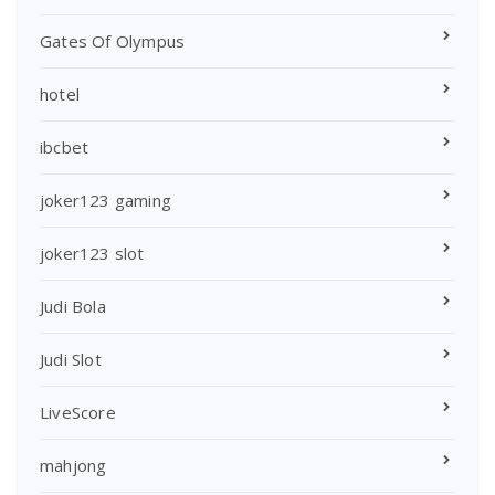
Gates Of Olympus
hotel
ibcbet
joker123 gaming
joker123 slot
Judi Bola
Judi Slot
LiveScore
mahjong