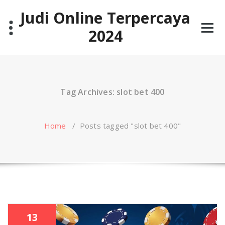
Skip
Judi Online Terpercaya
to
content
2024
Tag Archives: slot bet 400
Home
/
Posts tagged "slot bet 400"
13