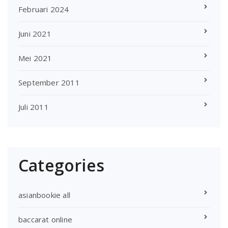
Februari 2024
Juni 2021
Mei 2021
September 2011
Juli 2011
Categories
asianbookie all
baccarat online