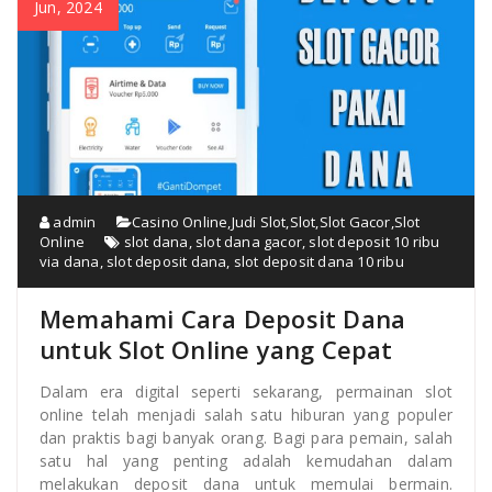
Jun, 2024
admin
Casino Online
,
Judi Slot
,
Slot
,
Slot Gacor
,
Slot
Online
slot dana
,
slot dana gacor
,
slot deposit 10 ribu
via dana
,
slot deposit dana
,
slot deposit dana 10 ribu
Memahami Cara Deposit Dana
untuk Slot Online yang Cepat
Dalam era digital seperti sekarang, permainan slot
online telah menjadi salah satu hiburan yang populer
dan praktis bagi banyak orang. Bagi para pemain, salah
satu hal yang penting adalah kemudahan dalam
melakukan deposit dana untuk memulai bermain.