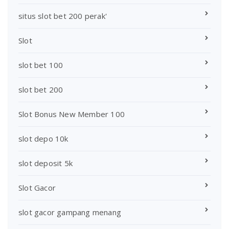
situs slot bet 200 perak'
Slot
slot bet 100
slot bet 200
Slot Bonus New Member 100
slot depo 10k
slot deposit 5k
Slot Gacor
slot gacor gampang menang