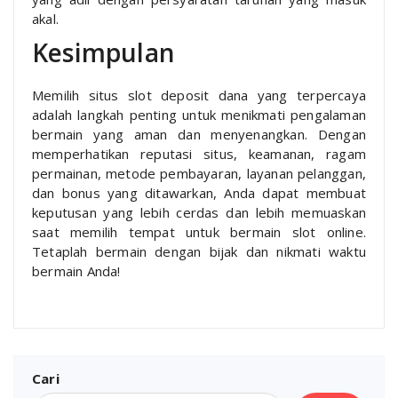
akal.
Kesimpulan
Memilih situs slot deposit dana yang terpercaya
adalah langkah penting untuk menikmati pengalaman
bermain yang aman dan menyenangkan. Dengan
memperhatikan reputasi situs, keamanan, ragam
permainan, metode pembayaran, layanan pelanggan,
dan bonus yang ditawarkan, Anda dapat membuat
keputusan yang lebih cerdas dan lebih memuaskan
saat memilih tempat untuk bermain slot online.
Tetaplah bermain dengan bijak dan nikmati waktu
bermain Anda!
Cari