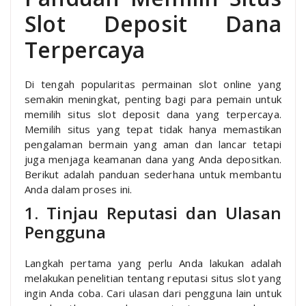
Slot Deposit Dana
Terpercaya
Di tengah popularitas permainan slot online yang
semakin meningkat, penting bagi para pemain untuk
memilih situs slot deposit dana yang terpercaya.
Memilih situs yang tepat tidak hanya memastikan
pengalaman bermain yang aman dan lancar tetapi
juga menjaga keamanan dana yang Anda depositkan.
Berikut adalah panduan sederhana untuk membantu
Anda dalam proses ini.
1. Tinjau Reputasi dan Ulasan
Pengguna
Langkah pertama yang perlu Anda lakukan adalah
melakukan penelitian tentang reputasi situs slot yang
ingin Anda coba. Cari ulasan dari pengguna lain untuk