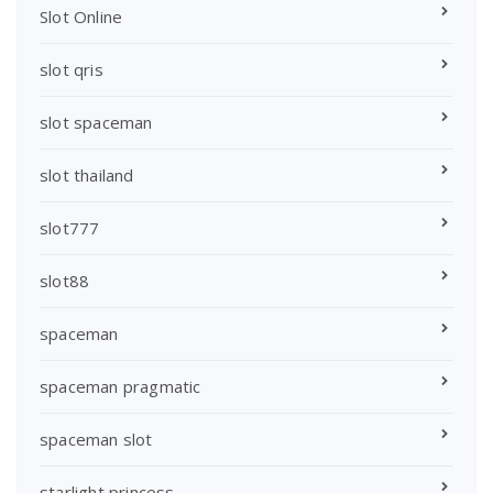
Slot Online
slot qris
slot spaceman
slot thailand
slot777
slot88
spaceman
spaceman pragmatic
spaceman slot
starlight princess