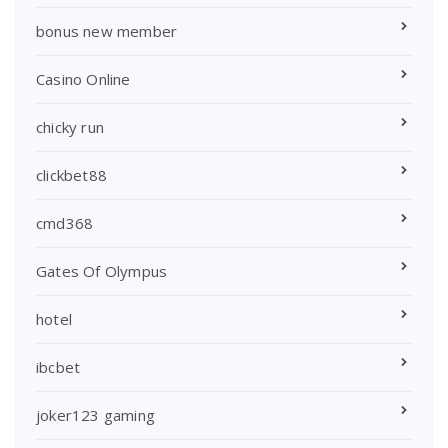
bonus new member
Casino Online
chicky run
clickbet88
cmd368
Gates Of Olympus
hotel
ibcbet
joker123 gaming