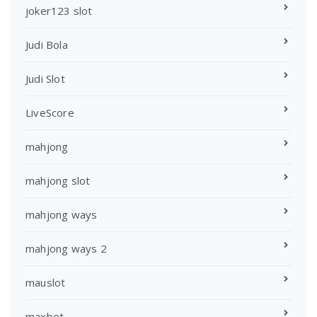
joker123 slot
Judi Bola
Judi Slot
LiveScore
mahjong
mahjong slot
mahjong ways
mahjong ways 2
mauslot
maxbet