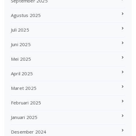
September 2025
Agustus 2025
Juli 2025
Juni 2025
Mei 2025
April 2025
Maret 2025
Februari 2025
Januari 2025
Desember 2024