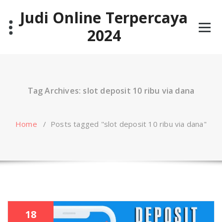
Skip
Judi Online Terpercaya
to
content
2024
Tag Archives: slot deposit 10 ribu via dana
Home
/
Posts tagged "slot deposit 10 ribu via dana"
18