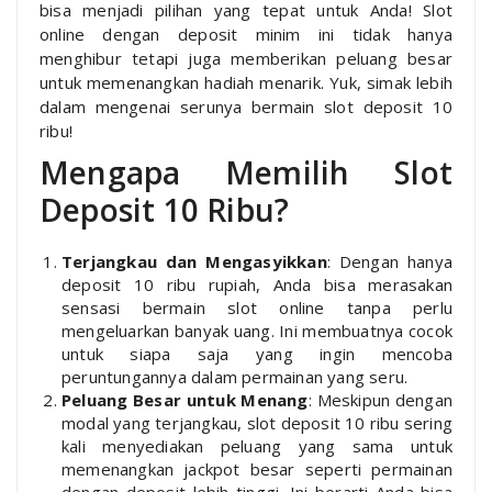
bisa menjadi pilihan yang tepat untuk Anda! Slot
online dengan deposit minim ini tidak hanya
menghibur tetapi juga memberikan peluang besar
untuk memenangkan hadiah menarik. Yuk, simak lebih
dalam mengenai serunya bermain slot deposit 10
ribu!
Mengapa Memilih Slot
Deposit 10 Ribu?
Terjangkau dan Mengasyikkan
: Dengan hanya
deposit 10 ribu rupiah, Anda bisa merasakan
sensasi bermain slot online tanpa perlu
mengeluarkan banyak uang. Ini membuatnya cocok
untuk siapa saja yang ingin mencoba
peruntungannya dalam permainan yang seru.
Peluang Besar untuk Menang
: Meskipun dengan
modal yang terjangkau, slot deposit 10 ribu sering
kali menyediakan peluang yang sama untuk
memenangkan jackpot besar seperti permainan