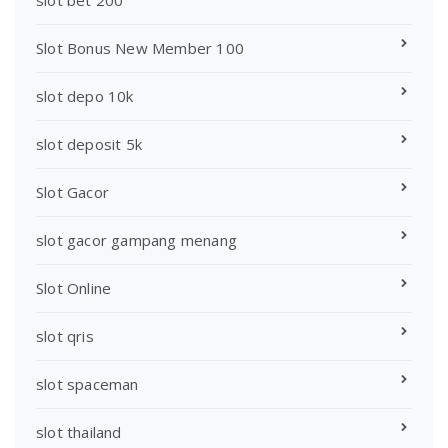
slot bet 200
Slot Bonus New Member 100
slot depo 10k
slot deposit 5k
Slot Gacor
slot gacor gampang menang
Slot Online
slot qris
slot spaceman
slot thailand