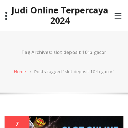
Skip
Judi Online Terpercaya
to
content
2024
Tag Archives: slot deposit 10rb gacor
Home
/
Posts tagged "slot deposit 10rb gacor"
7