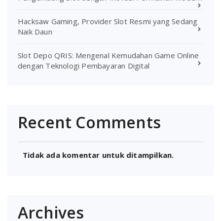
Hacksaw Gaming, Provider Slot Resmi yang Sedang
Naik Daun
Slot Depo QRIS: Mengenal Kemudahan Game Online
dengan Teknologi Pembayaran Digital
Recent Comments
Tidak ada komentar untuk ditampilkan.
Archives