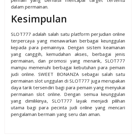
dalam permainan.
Kesimpulan
SLOT777 adalah salah satu platform perjudian online
terpercaya yang menawarkan berbagai keunggulan
kepada para pemainnya. Dengan sistem keamanan
yang canggih, kemudahan akses, berbagai jenis
permainan, dan promosi yang menarik, SLOT777
mampu memenuhi berbagai kebutuhan para pemain
judi online. SWEET BONANZA sebagai salah satu
permainan slot unggulan di SLOT777 juga merupakan
daya tarik tersendiri bagi para pemain yang menyukai
permainan slot online. Dengan semua keunggulan
yang dimilikinya, SLOT777 layak menjadi pilihan
utama bagi para pecinta judi online yang mencari
pengalaman bermain yang seru dan aman.