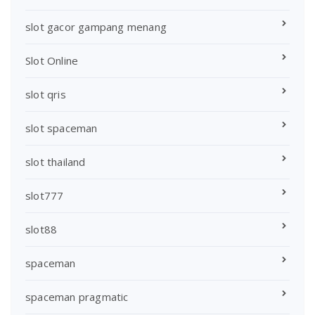
slot gacor gampang menang
Slot Online
slot qris
slot spaceman
slot thailand
slot777
slot88
spaceman
spaceman pragmatic