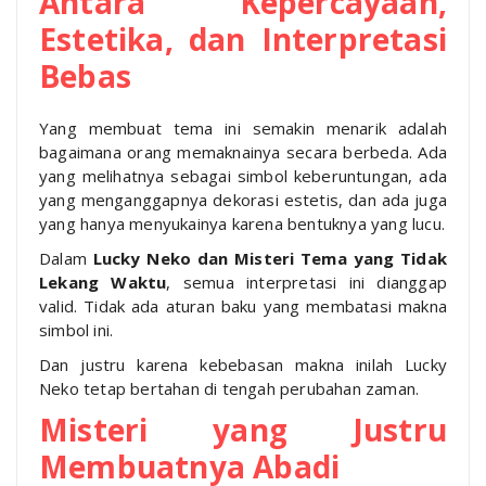
Antara Kepercayaan,
Estetika, dan Interpretasi
Bebas
Yang membuat tema ini semakin menarik adalah
bagaimana orang memaknainya secara berbeda. Ada
yang melihatnya sebagai simbol keberuntungan, ada
yang menganggapnya dekorasi estetis, dan ada juga
yang hanya menyukainya karena bentuknya yang lucu.
Dalam
Lucky Neko dan Misteri Tema yang Tidak
Lekang Waktu
, semua interpretasi ini dianggap
valid. Tidak ada aturan baku yang membatasi makna
simbol ini.
Dan justru karena kebebasan makna inilah Lucky
Neko tetap bertahan di tengah perubahan zaman.
Misteri yang Justru
Membuatnya Abadi