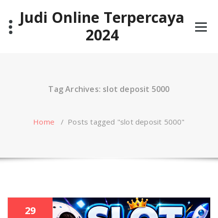
Skip
Judi Online Terpercaya
to
content
2024
Tag Archives: slot deposit 5000
Home
/
Posts tagged "slot deposit 5000"
29