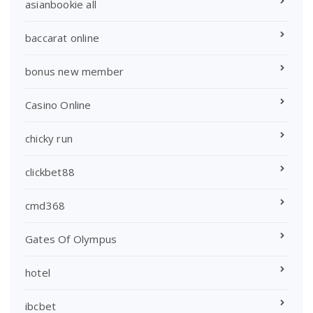
asianbookie all
baccarat online
bonus new member
Casino Online
chicky run
clickbet88
cmd368
Gates Of Olympus
hotel
ibcbet