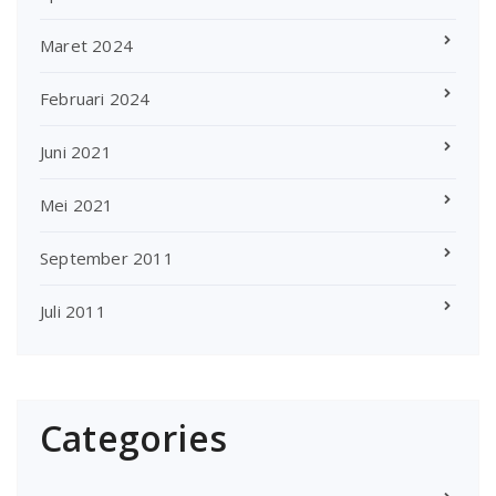
Maret 2024
Februari 2024
Juni 2021
Mei 2021
September 2011
Juli 2011
Categories