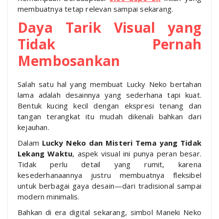
membuatnya tetap relevan sampai sekarang.
Daya Tarik Visual yang
Tidak Pernah
Membosankan
Salah satu hal yang membuat Lucky Neko bertahan
lama adalah desainnya yang sederhana tapi kuat.
Bentuk kucing kecil dengan ekspresi tenang dan
tangan terangkat itu mudah dikenali bahkan dari
kejauhan.
Dalam
Lucky Neko dan Misteri Tema yang Tidak
Lekang Waktu
, aspek visual ini punya peran besar.
Tidak perlu detail yang rumit, karena
kesederhanaannya justru membuatnya fleksibel
untuk berbagai gaya desain—dari tradisional sampai
modern minimalis.
Bahkan di era digital sekarang, simbol
Maneki Neko