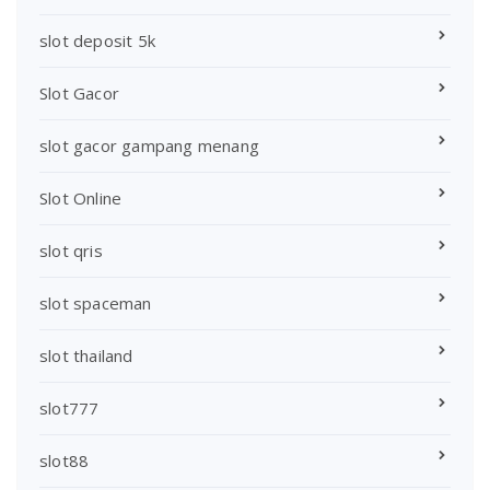
slot deposit 5k
Slot Gacor
slot gacor gampang menang
Slot Online
slot qris
slot spaceman
slot thailand
slot777
slot88