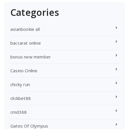
Categories
asianbookie all
baccarat online
bonus new member
Casino Online
chicky run
clickbet88
cmd368
Gates Of Olympus