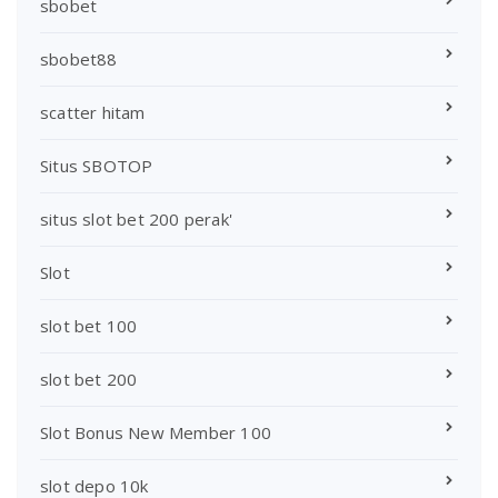
sbobet
sbobet88
scatter hitam
Situs SBOTOP
situs slot bet 200 perak'
Slot
slot bet 100
slot bet 200
Slot Bonus New Member 100
slot depo 10k