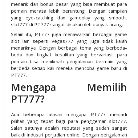
menarik dan bonus besar yang bisa membuat para
pemain merasa lebih beruntung. Dengan tampilan
yang eye-catching dan gameplay yang smooth,
slot777 di PT777 sangat disukai oleh banyak orang.
Selain itu, PT777 juga menawarkan berbagai game
slot lain seperti vegas777 yang juga tidak kalah
menariknya. Dengan berbagai tema yang berbeda-
beda dan tingkat kesulitan yang bervariasi, para
pemain bisa menikmati pengalaman bermain yang
berbeda setiap kali mereka mencoba game baru di
PT777.
Mengapa Memilih
PT777?
Ada beberapa alasan mengapa PT777 menjadi
pilihan yang tepat bagi para penggemar slot777.
Salah satunya adalah reputasi yang sudah sangat
baik di industri perjudian online. Dengan pengalaman