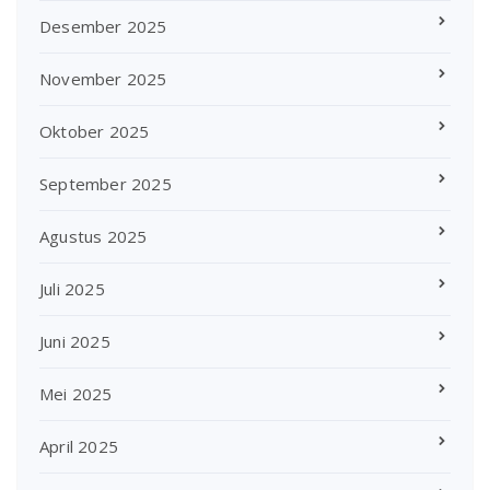
Desember 2025
November 2025
Oktober 2025
September 2025
Agustus 2025
Juli 2025
Juni 2025
Mei 2025
April 2025