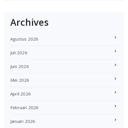
Archives
Agustus 2026
Juli 2026
Juni 2026
Mei 2026
April 2026
Februari 2026
Januari 2026