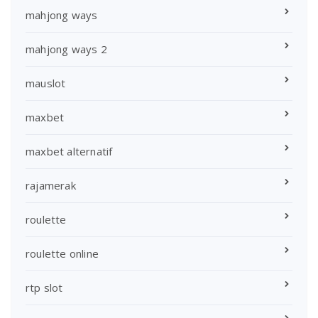
mahjong ways
mahjong ways 2
mauslot
maxbet
maxbet alternatif
rajamerak
roulette
roulette online
rtp slot