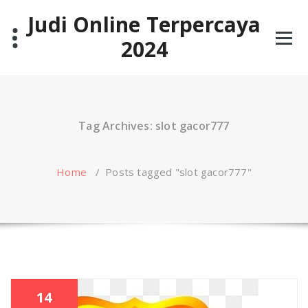
Skip
Judi Online Terpercaya
to
content
2024
Tag Archives: slot gacor777
Home
/
Posts tagged "slot gacor777"
14