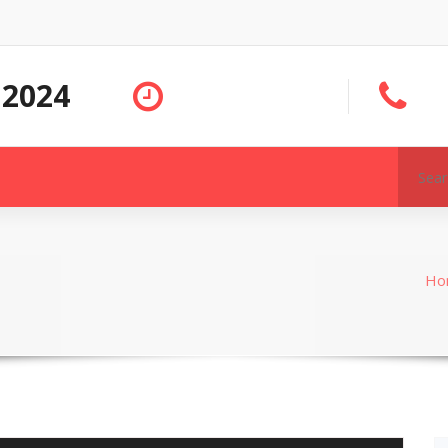
 2024
Search
for:
Ho