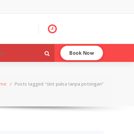
Book Now
me
/
Posts tagged "slot pulsa tanpa potongan"