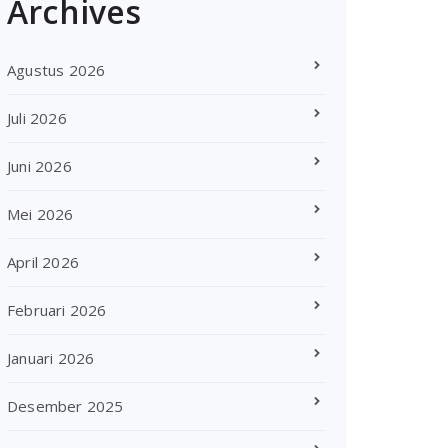
Archives
Agustus 2026
Juli 2026
Juni 2026
Mei 2026
April 2026
Februari 2026
Januari 2026
Desember 2025