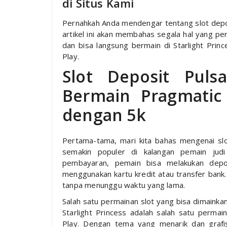
di Situs Kami
Pernahkah Anda mendengar tentang slot deposi
artikel ini akan membahas segala hal yang pe
dan bisa langsung bermain di Starlight Prin
Play.
Slot Deposit Puls
Bermain Pragmatic 
dengan 5k
Pertama-tama, mari kita bahas mengenai sl
semakin populer di kalangan pemain judi
pembayaran, pemain bisa melakukan dep
menggunakan kartu kredit atau transfer bank
tanpa menunggu waktu yang lama.
Salah satu permainan slot yang bisa dimainka
Starlight Princess adalah salah satu permai
Play. Dengan tema yang menarik dan graf