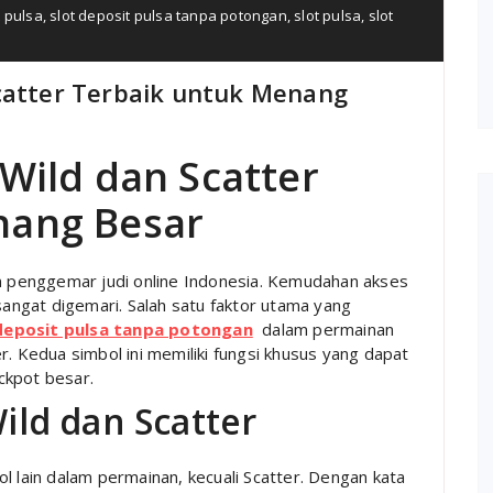
t pulsa
,
slot deposit pulsa tanpa potongan
,
slot pulsa
,
slot
Scatter Terbaik untuk Menang
 Wild dan Scatter
nang Besar
an penggemar judi online Indonesia. Kemudahan akses
ngat digemari. Salah satu faktor utama yang
 deposit pulsa tanpa potongan
dalam permainan
r. Kedua simbol ini memiliki fungsi khusus yang dapat
ckpot besar.
ld dan Scatter
l lain dalam permainan, kecuali Scatter. Dengan kata