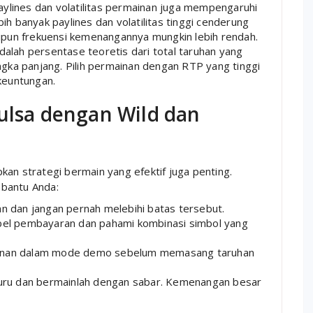
paylines dan volatilitas permainan juga mempengaruhi
h banyak paylines dan volatilitas tinggi cenderung
ipun frekuensi kemenangannya mungkin lebih rendah.
alah persentase teoretis dari total
taruhan yang
gka panjang. Pilih permainan dengan RTP yang tinggi
keuntungan.
Pulsa dengan Wild dan
an strategi bermain yang efektif juga penting.
mbantu Anda:
an dan jangan pernah melebihi batas tersebut.
tabel pembayaran dan pahami kombinasi simbol yang
inan dalam mode demo sebelum memasang taruhan
buru dan bermainlah dengan sabar. Kemenangan besar