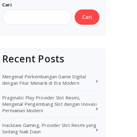
Cari
Cari
Recent Posts
Mengenal Perkembangan Game Digital
dengan Fitur Menarik di Era Modern
Pragmatic Play Provider Slot Resmi,
Mengenal Pengembang Slot dengan Inovasi
Permainan Modern
Hacksaw Gaming, Provider Slot Resmi yang
Sedang Naik Daun