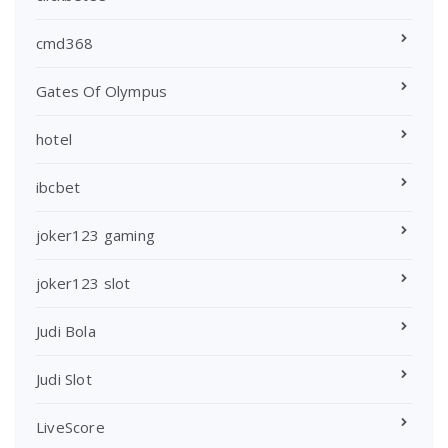
cmd368
Gates Of Olympus
hotel
ibcbet
joker123 gaming
joker123 slot
Judi Bola
Judi Slot
LiveScore