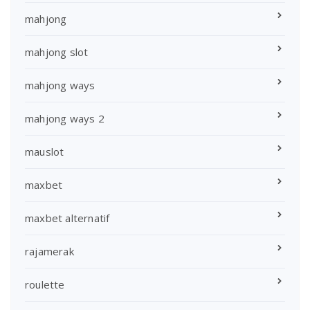
mahjong
mahjong slot
mahjong ways
mahjong ways 2
mauslot
maxbet
maxbet alternatif
rajamerak
roulette