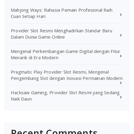
Mahjong Ways: Rahasia Pemain Profesional Raih
Cuan Setiap Hari
Provider Slot Resmi Menghadirkan Standar Baru
Dalam Dunia Game Online
Mengenal Perkembangan Game Digital dengan Fitur
Menarik di Era Modern
Pragmatic Play Provider Slot Resmi, Mengenal
Pengembang Slot dengan Inovasi Permainan Modern
Hacksaw Gaming, Provider Slot Resmi yang Sedang
Naik Daun
Recent Comments