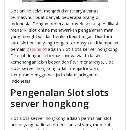
Slot online telah menjadi diantaranya variasi
termasyhur buat banyak beberapa orang di
Indonesia. Dengan beberapa obyek serta spesifikasi
menarik, slot online menawarkan pengalaman main
yang menghibur dan berikan keuntungan. Diantara
satu slot online yang tengah termasyhur di kumpulan
pemain
gadunslot
adalah Slot slots server hongkong.
Dikenal dengan keberhasilannya waktu kasih
kemenangan lebih besar dan fitur menariknya, Slot
slots server hongkong udah menjadi idola di
kumpulan penggemar judi dalam jaringan di
Indonesia.
Pengenalan Slot slots
server hongkong
Slot slots server hongkong adalah permainan slot
online yang hadirkan object fantasi yang memikat.