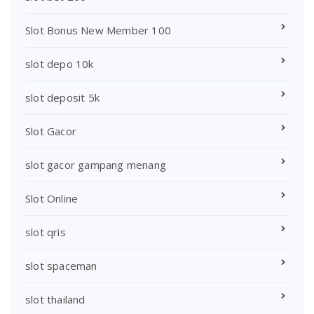
Slot Bonus New Member 100
slot depo 10k
slot deposit 5k
Slot Gacor
slot gacor gampang menang
Slot Online
slot qris
slot spaceman
slot thailand