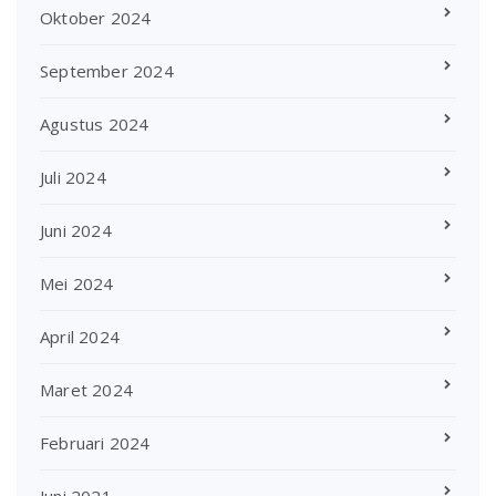
Oktober 2024
September 2024
Agustus 2024
Juli 2024
Juni 2024
Mei 2024
April 2024
Maret 2024
Februari 2024
Juni 2021