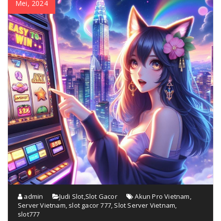
Mei, 2024
admin
Judi Slot
,
Slot Gacor
Akun Pro Vietnam
,
Server Vietnam
,
slot gacor 777
,
Slot Server Vietnam
,
slot777