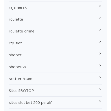
rajamerak
roulette
roulette online
rtp slot
sbobet
sbobet88
scatter hitam
Situs SBOTOP
situs slot bet 200 perak'