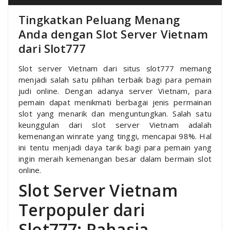
Tingkatkan Peluang Menang
Anda dengan Slot Server Vietnam
dari Slot777
Slot server Vietnam dari situs slot777 memang
menjadi salah satu pilihan terbaik bagi para pemain
judi online. Dengan adanya server Vietnam, para
pemain dapat menikmati berbagai jenis permainan
slot yang menarik dan menguntungkan. Salah satu
keunggulan dari slot server Vietnam adalah
kemenangan winrate yang tinggi, mencapai 98%. Hal
ini tentu menjadi daya tarik bagi para pemain yang
ingin meraih kemenangan besar dalam bermain slot
online.
Slot Server Vietnam
Terpopuler dari
Slot777: Rahasia