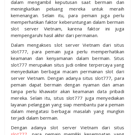
dalam mengambil keputusan saat bermain dan
meningkatkan peluang mereka untuk meraih
kemenangan. Selain itu, para pemain juga perlu
memperhatikan faktor keberuntungan dalam bermain
slot server Vietnam, karena faktor ini juga
mempengaruhi hasil akhir dari permainan.
Dalam mengakses slot server Vietnam dari situs
slot777, para pemain juga perlu memperhatikan
keamanan dan kenyamanan dalam bermain. Situs
slot777 merupakan situs judi online terpercaya yang
menyediakan berbagai macam permainan slot dari
server Vietnam. Dengan adanya situs slot777, para
pemain dapat bermain dengan nyaman dan aman
tanpa perlu khawatir akan keamanan data pribadi
mereka. Selain itu, situs slot777 juga menyediakan
layanan pelanggan yang siap membantu para pemain
dalam mengatasi berbagai masalah yang mungkin
terjadi dalam bermain.
Dengan adanya slot server Vietnam dari situs
slot777
, para pemain memiliki kesempatan yang