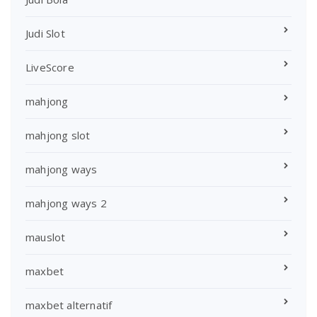
Judi Slot
LiveScore
mahjong
mahjong slot
mahjong ways
mahjong ways 2
mauslot
maxbet
maxbet alternatif