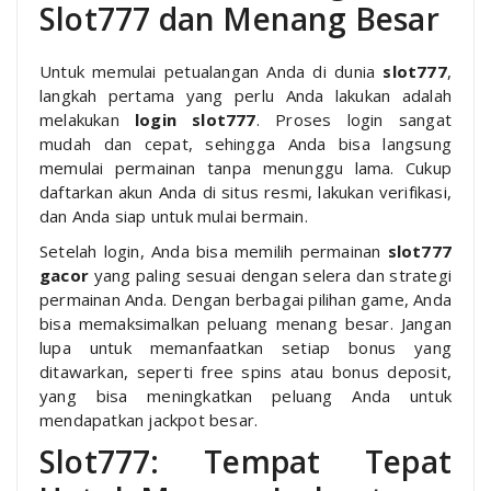
Slot777 dan Menang Besar
Untuk memulai petualangan Anda di dunia
slot777
,
langkah pertama yang perlu Anda lakukan adalah
melakukan
login slot777
. Proses login sangat
mudah dan cepat, sehingga Anda bisa langsung
memulai permainan tanpa menunggu lama. Cukup
daftarkan akun Anda di situs resmi, lakukan verifikasi,
dan Anda siap untuk mulai bermain.
Setelah login, Anda bisa memilih permainan
slot777
gacor
yang paling sesuai dengan selera dan strategi
permainan Anda. Dengan berbagai pilihan game, Anda
bisa memaksimalkan peluang menang besar. Jangan
lupa untuk memanfaatkan setiap bonus yang
ditawarkan, seperti free spins atau bonus deposit,
yang bisa meningkatkan peluang Anda untuk
mendapatkan jackpot besar.
Slot777: Tempat Tepat