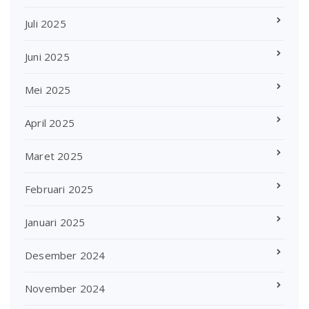
Juli 2025
Juni 2025
Mei 2025
April 2025
Maret 2025
Februari 2025
Januari 2025
Desember 2024
November 2024