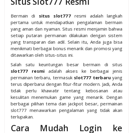
Situs Slot777 Resmi
Bermain di
situs slot777
resmi adalah langkah
pertama untuk mendapatkan pengalaman bermain
yang aman dan nyaman. Situs resmi menjamin bahwa
setiap putaran permainan dilakukan dengan sistem
yang transparan dan adil. Selain itu, Anda juga bisa
menikmati berbagai bonus menarik dan promosi yang
ditawarkan oleh situs-situs ini.
Salah satu keuntungan besar bermain di situs
slot777 resmi
adalah akses ke berbagai jenis
permainan terbaru, termasuk
slot777 terbaru
yang
terus diperbarui dengan fitur-fitur modern. Jadi, Anda
tidak perlu khawatir tentang kebosanan atau
kesulitan menemukan game yang menarik. Dengan
berbagai pilihan tema dan jackpot besar, permainan
slot777 menawarkan pengalaman yang tidak akan
terlupakan.
Cara Mudah Login ke