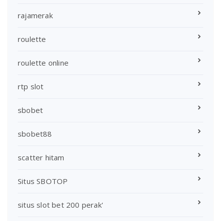
rajamerak
roulette
roulette online
rtp slot
sbobet
sbobet88
scatter hitam
Situs SBOTOP
situs slot bet 200 perak'