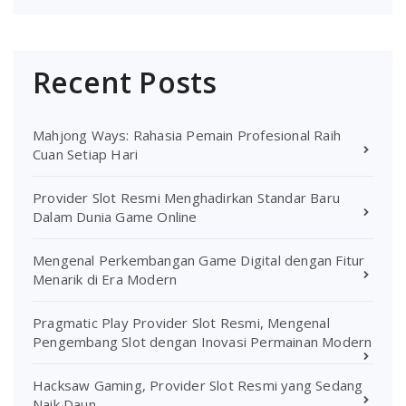
Recent Posts
Mahjong Ways: Rahasia Pemain Profesional Raih
Cuan Setiap Hari
Provider Slot Resmi Menghadirkan Standar Baru
Dalam Dunia Game Online
Mengenal Perkembangan Game Digital dengan Fitur
Menarik di Era Modern
Pragmatic Play Provider Slot Resmi, Mengenal
Pengembang Slot dengan Inovasi Permainan Modern
Hacksaw Gaming, Provider Slot Resmi yang Sedang
Naik Daun