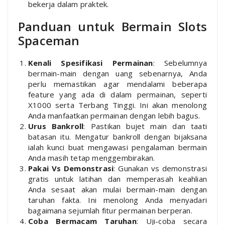
bekerja dalam praktek.
Panduan untuk Bermain Slots
Spaceman
Kenali Spesifikasi Permainan
: Sebelumnya
bermain-main dengan uang sebenarnya, Anda
perlu memastikan agar mendalami beberapa
feature yang ada di dalam permainan, seperti
X1000 serta Terbang Tinggi. Ini akan menolong
Anda manfaatkan permainan dengan lebih bagus.
Urus Bankroll
: Pastikan bujet main dan taati
batasan itu. Mengatur bankroll dengan bijaksana
ialah kunci buat mengawasi pengalaman bermain
Anda masih tetap menggembirakan.
Pakai Vs Demonstrasi
: Gunakan vs demonstrasi
gratis untuk latihan dan memperasah keahlian
Anda sesaat akan mulai bermain-main dengan
taruhan fakta. Ini menolong Anda menyadari
bagaimana sejumlah fitur permainan berperan.
Coba Bermacam Taruhan
: Uji-coba secara