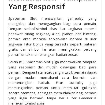
Yang Responsif
Spaceman Slot menawarkan gameplay yang
menghibur dan menegangkan bagi para pemain.
Dengan simbol-simbol khas luar angkasa seperti
pesawat ruang angkasa, alien, planet, dan bintang,
pemain akan merasa seolah-olah berada di luar
angkasa. Fitur bonus yang tersedia seperti putaran
gratis dan simbol liar akan meningkatkan peluang
pemain untuk memenangkan hadiah besar.
Selain itu, Spaceman Slot juga menawarkan tampilan
yang responsif dan mudah dinavigasi bagi para
pemain. Dengan tata letak yang intuitif, pemain dapat
dengan mudah memahami cara bermain dan
memenangkan hadiah. Fitur autoplay juga
memungkinkan pemain untuk memutar gulungan
secara otomatis, sehingga memudahkan bagi pemain
yang ingin bermain tanpa harus terus-menerus
menekan tombol spin.