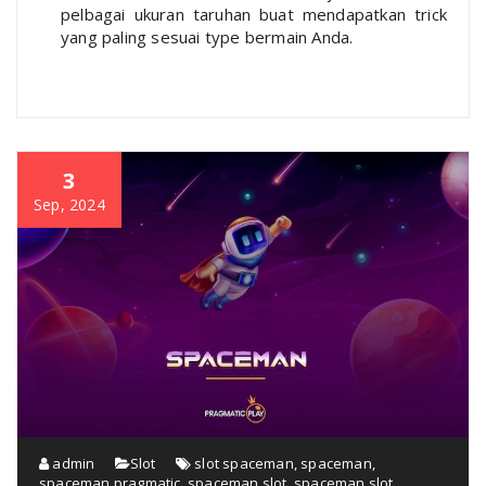
pelbagai ukuran taruhan buat mendapatkan trick
yang paling sesuai type bermain Anda.
3
Sep, 2024
admin
Slot
slot spaceman
,
spaceman
,
spaceman pragmatic
,
spaceman slot
,
spaceman slot