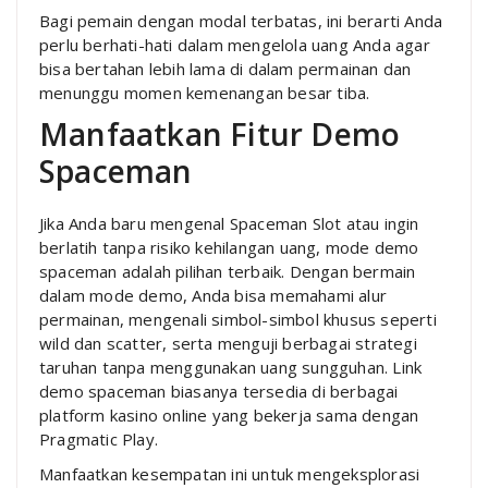
Bagi pemain dengan modal terbatas, ini berarti Anda
perlu berhati-hati dalam mengelola uang Anda agar
bisa bertahan lebih lama di dalam permainan dan
menunggu momen kemenangan besar tiba.
Manfaatkan Fitur Demo
Spaceman
Jika Anda baru mengenal Spaceman Slot atau ingin
berlatih tanpa risiko kehilangan uang, mode demo
spaceman adalah pilihan terbaik. Dengan bermain
dalam mode demo, Anda bisa memahami alur
permainan, mengenali simbol-simbol khusus seperti
wild dan scatter, serta menguji berbagai strategi
taruhan tanpa menggunakan uang sungguhan. Link
demo spaceman biasanya tersedia di berbagai
platform kasino online yang bekerja sama dengan
Pragmatic Play.
Manfaatkan kesempatan ini untuk mengeksplorasi