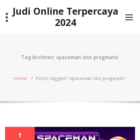
Skip
Judi Online Terpercaya
to
content
2024
Tag Archives: spaceman slot pragmatic
Home
/
Posts tagged "spaceman slot pragmatic"
1