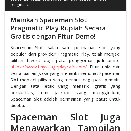
pragmatic
Mainkan Spaceman Slot
Pragmatic Play Rupiah Secara
Gratis dengan Fitur Demo!
Spaceman Slot, salah satu permainan slot yang
populer dari provider Pragmatic Play, telah menjadi
pilihan favorit bagi para penggemar judi online.
https://www.tinyvillageplaycafe.com/
Fitur unik dan
tema luar angkasa yang menarik membuat Spaceman
Slot menjadi pilihan yang menarik bagi para pemain.
Dengan tata letak yang menarik, grafis yang
berkualitas, dan jackpot yang menggiurkan,
Spaceman Slot adalah permainan yang patut untuk
dicoba.
Spaceman Slot Juga
Menawarkan Tampilan