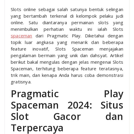
Slots online sebagai salah satunya bentuk selingan
yang bertambah terkenal di kelompok pelaku judi
online. Satu diantaranya permainan slots yang
menimbulkan perhatian waktu ini ialah Slots
spaceman
dari Pragmatic Play. Diketahui dengan
topik luar angkasa yang menarik dan beberapa
feature inovatif, Slots Spaceman menjajakan
pengalaman bermain yang unik dan dahsyat. Artikel
berikut bakal mengulas dengan jelas mengenai Slots
Spaceman, terhitung beberapa feature teratasnya,
trik main, dan kenapa Anda harus coba demonstrasi
gratisnya.
Pragmatic Play
Spaceman 2024: Situs
Slot Gacor dan
Terpercaya