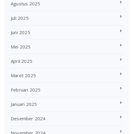
Agustus 2025
Juli 2025
Juni 2025
Mei 2025
April 2025
Maret 2025
Februari 2025
Januari 2025
Desember 2024
November 2024