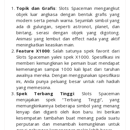
Topik dan Grafis
: Slots Spaceman mengangkut
objek luar angkasa dengan bentuk grafis yang
modern serta penuh warna. Sejumlah simbol yang
ada di gulungan, seperti astronot, planet, dan
bintang, serasi dengan objek yang digotong.
Animasi yang lembut dan effect nada yang aktif
meningkatkan keasikan main.
Feature X1000
: Salah satunya spek favorit dari
Slots Spaceman yakni spek X1000. Spesifikasi ini
memberi kemungkinan ke pemain buat mendapat
kemenangan sampai 1000 kali lipat dari taruhan
awalnya mereka. Dengan menggunakan spesifikasi
ini, Anda punya peluang besar untuk raih hadiah
yang memesona.
Spek Terbang Tinggi
: Slots Spaceman
menjajakan spek “Terbang Tinggi”, yang
memungkinkannya beberapa simbol yang menang
lenyap dan diganti oleh ikon baru. Ini berikan
kesempatan tambahan buat menang pada suatu
perputaran dan menambah kemungkinan untuk