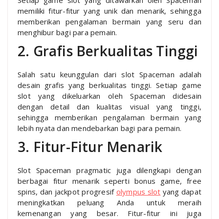
Setiap game slot yang ditawarkan oleh Spaceman
memiliki fitur-fitur yang unik dan menarik, sehingga
memberikan pengalaman bermain yang seru dan
menghibur bagi para pemain.
2. Grafis Berkualitas Tinggi
Salah satu keunggulan dari slot Spaceman adalah
desain grafis yang berkualitas tinggi. Setiap game
slot yang dikeluarkan oleh Spaceman didesain
dengan detail dan kualitas visual yang tinggi,
sehingga memberikan pengalaman bermain yang
lebih nyata dan mendebarkan bagi para pemain.
3. Fitur-Fitur Menarik
Slot Spaceman pragmatic juga dilengkapi dengan
berbagai fitur menarik seperti bonus game, free
spins, dan jackpot progresif
olympus slot
yang dapat
meningkatkan peluang Anda untuk meraih
kemenangan yang besar. Fitur-fitur ini juga