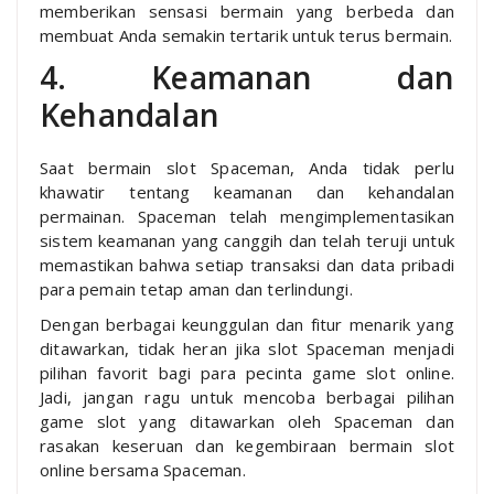
memberikan sensasi bermain yang berbeda dan
membuat Anda semakin tertarik untuk terus bermain.
4. Keamanan dan
Kehandalan
Saat bermain slot Spaceman, Anda tidak perlu
khawatir tentang keamanan dan kehandalan
permainan. Spaceman telah mengimplementasikan
sistem keamanan yang canggih dan telah teruji untuk
memastikan bahwa setiap transaksi dan data pribadi
para pemain tetap aman dan terlindungi.
Dengan berbagai keunggulan dan fitur menarik yang
ditawarkan, tidak heran jika slot Spaceman menjadi
pilihan favorit bagi para pecinta game slot online.
Jadi, jangan ragu untuk mencoba berbagai pilihan
game slot yang ditawarkan oleh Spaceman dan
rasakan keseruan dan kegembiraan bermain slot
online bersama Spaceman.