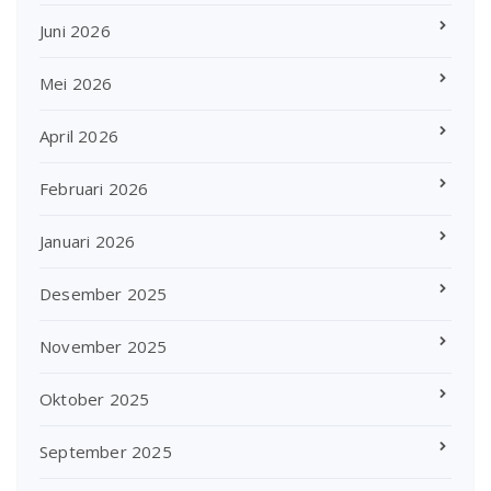
Juni 2026
Mei 2026
April 2026
Februari 2026
Januari 2026
Desember 2025
November 2025
Oktober 2025
September 2025