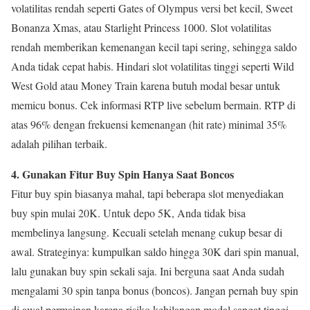
volatilitas rendah seperti Gates of Olympus versi bet kecil, Sweet
Bonanza Xmas, atau Starlight Princess 1000. Slot volatilitas
rendah memberikan kemenangan kecil tapi sering, sehingga saldo
Anda tidak cepat habis. Hindari slot volatilitas tinggi seperti Wild
West Gold atau Money Train karena butuh modal besar untuk
memicu bonus. Cek informasi RTP live sebelum bermain. RTP di
atas 96% dengan frekuensi kemenangan (hit rate) minimal 35%
adalah pilihan terbaik.
4. Gunakan Fitur Buy Spin Hanya Saat Boncos
Fitur buy spin biasanya mahal, tapi beberapa slot menyediakan
buy spin mulai 20K. Untuk depo 5K, Anda tidak bisa
membelinya langsung. Kecuali setelah menang cukup besar di
awal. Strateginya: kumpulkan saldo hingga 30K dari spin manual,
lalu gunakan buy spin sekali saja. Ini berguna saat Anda sudah
mengalami 30 spin tanpa bonus (boncos). Jangan pernah buy spin
di awal permainan karena risiko kehilangan modal sangat tinggi.