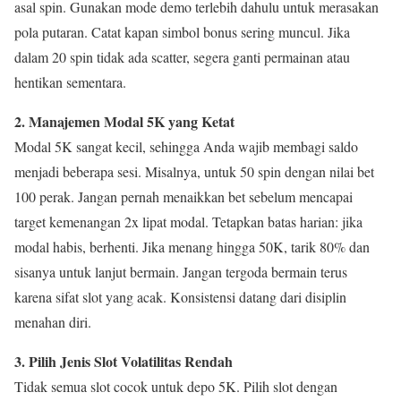
asal spin. Gunakan mode demo terlebih dahulu untuk merasakan
pola putaran. Catat kapan simbol bonus sering muncul. Jika
dalam 20 spin tidak ada scatter, segera ganti permainan atau
hentikan sementara.
2. Manajemen Modal 5K yang Ketat
Modal 5K sangat kecil, sehingga Anda wajib membagi saldo
menjadi beberapa sesi. Misalnya, untuk 50 spin dengan nilai bet
100 perak. Jangan pernah menaikkan bet sebelum mencapai
target kemenangan 2x lipat modal. Tetapkan batas harian: jika
modal habis, berhenti. Jika menang hingga 50K, tarik 80% dan
sisanya untuk lanjut bermain. Jangan tergoda bermain terus
karena sifat slot yang acak. Konsistensi datang dari disiplin
menahan diri.
3. Pilih Jenis Slot Volatilitas Rendah
Tidak semua slot cocok untuk depo 5K. Pilih slot dengan