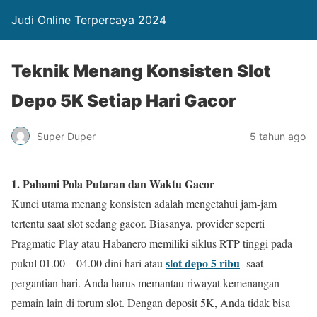
Judi Online Terpercaya 2024
Teknik Menang Konsisten Slot
Depo 5K Setiap Hari Gacor
Super Duper
5 tahun ago
1. Pahami Pola Putaran dan Waktu Gacor
Kunci utama menang konsisten adalah mengetahui jam-jam
tertentu saat slot sedang gacor. Biasanya, provider seperti
Pragmatic Play atau Habanero memiliki siklus RTP tinggi pada
slot depo 5 ribu
pukul 01.00 – 04.00 dini hari atau
saat
pergantian hari. Anda harus memantau riwayat kemenangan
pemain lain di forum slot. Dengan deposit 5K, Anda tidak bisa