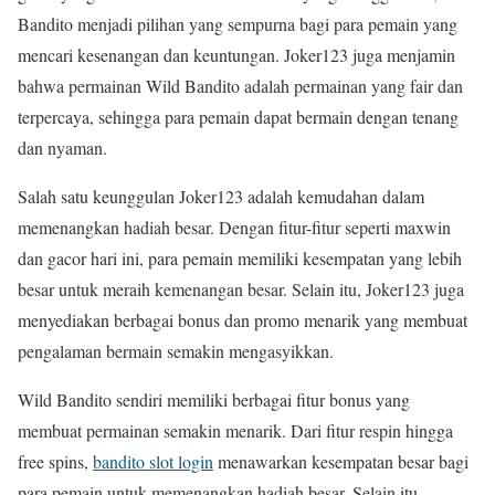
Bandito menjadi pilihan yang sempurna bagi para pemain yang
mencari kesenangan dan keuntungan. Joker123 juga menjamin
bahwa permainan Wild Bandito adalah permainan yang fair dan
terpercaya, sehingga para pemain dapat bermain dengan tenang
dan nyaman.
Salah satu keunggulan Joker123 adalah kemudahan dalam
memenangkan hadiah besar. Dengan fitur-fitur seperti maxwin
dan gacor hari ini, para pemain memiliki kesempatan yang lebih
besar untuk meraih kemenangan besar. Selain itu, Joker123 juga
menyediakan berbagai bonus dan promo menarik yang membuat
pengalaman bermain semakin mengasyikkan.
Wild Bandito sendiri memiliki berbagai fitur bonus yang
membuat permainan semakin menarik. Dari fitur respin hingga
free spins,
bandito slot login
menawarkan kesempatan besar bagi
para pemain untuk memenangkan hadiah besar. Selain itu,