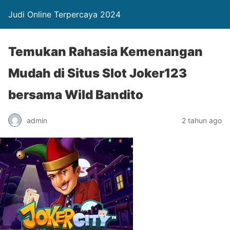
Judi Online Terpercaya 2024
Temukan Rahasia Kemenangan
Mudah di Situs Slot Joker123
bersama Wild Bandito
admin
2 tahun ago