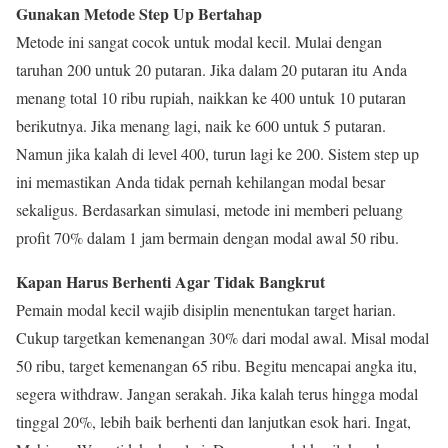
Gunakan Metode Step Up Bertahap
Metode ini sangat cocok untuk modal kecil. Mulai dengan
taruhan 200 untuk 20 putaran. Jika dalam 20 putaran itu Anda
menang total 10 ribu rupiah, naikkan ke 400 untuk 10 putaran
berikutnya. Jika menang lagi, naik ke 600 untuk 5 putaran.
Namun jika kalah di level 400, turun lagi ke 200. Sistem step up
ini memastikan Anda tidak pernah kehilangan modal besar
sekaligus. Berdasarkan simulasi, metode ini memberi peluang
profit 70% dalam 1 jam bermain dengan modal awal 50 ribu.
Kapan Harus Berhenti Agar Tidak Bangkrut
Pemain modal kecil wajib disiplin menentukan target harian.
Cukup targetkan kemenangan 30% dari modal awal. Misal modal
50 ribu, target kemenangan 65 ribu. Begitu mencapai angka itu,
segera withdraw. Jangan serakah. Jika kalah terus hingga modal
tinggal 20%, lebih baik berhenti dan lanjutkan esok hari. Ingat,