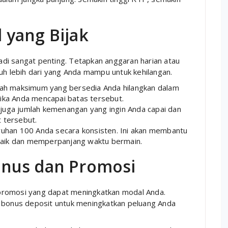
 yang Bijak
di sangat penting. Tetapkan anggaran harian atau
uh lebih dari yang Anda mampu untuk kehilangan.
ah maksimum yang bersedia Anda hilangkan dalam
jika Anda mencapai batas tersebut.
juga jumlah kemenangan yang ingin Anda capai dan
 tersebut.
uhan 100 Anda secara konsisten. Ini akan membantu
baik dan memperpanjang waktu bermain.
nus dan Promosi
promosi yang dapat meningkatkan modal Anda.
u bonus deposit untuk meningkatkan peluang Anda