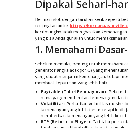
Dipakai Sehari-har
Bermain slot dengan taruhan kecil, seperti b
terjangkau untuk
https://koreanaasheville.
kecil mungkin tidak menghasilkan kemenangan 
yang bisa Anda gunakan untuk memaksimalka
1. Memahami Dasar-
Sebelum memulai, penting untuk memahami cara
generator angka acak (RNG) yang menentukan h
yang dapat menjamin kemenangan, tetapi m
membuat keputusan yang lebih baik.
Paytable (Tabel Pembayaran):
Pelajari 
mana yang memberikan kemenangan dan be
Volatilitas:
Perhatikan volatilitas mesin sl
kemenangan yang lebih besar tetapi lebih j
memberikan kemenangan yang lebih kecil tet
RTP (Return to Player):
Cari tahu persen
taruhan yang dikembalikan kepada pemain d