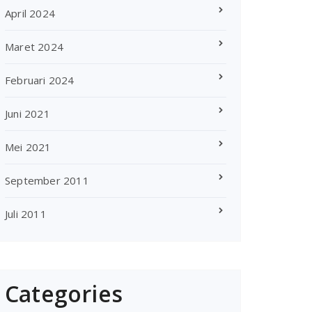
April 2024
Maret 2024
Februari 2024
Juni 2021
Mei 2021
September 2011
Juli 2011
Categories