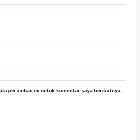
ada peramban ini untuk komentar saya berikutnya.