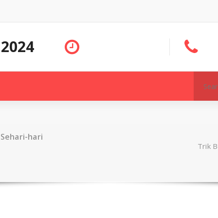
 2024
Search
for:
 Sehari-hari
Trik 