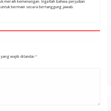
uk meraih kemenangan. Ingatlah bahwa perjudian
g untuk bermain secara bertanggung jawab.
 yang wajib ditandai
*