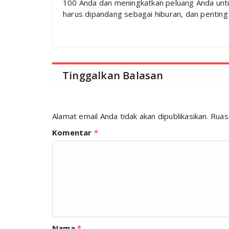
100 Anda dan meningkatkan peluang Anda unt
harus dipandang sebagai hiburan, dan pentin
Tinggalkan Balasan
Alamat email Anda tidak akan dipublikasikan.
Ruas
Komentar
*
Nama
*