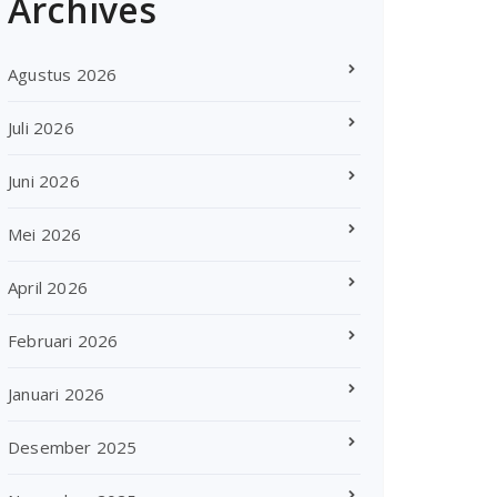
Archives
Agustus 2026
Juli 2026
Juni 2026
Mei 2026
April 2026
Februari 2026
Januari 2026
Desember 2025