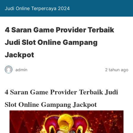
Judi Online Terpercaya 2024
4 Saran Game Provider Terbaik
Judi Slot Online Gampang
Jackpot
admin
2 tahun ago
4 Saran Game Provider Terbaik Judi
Slot Online Gampang Jackpot