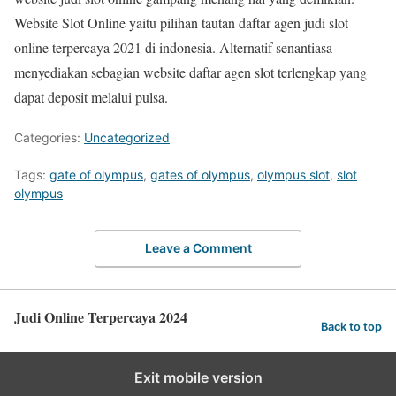
Website Slot Online yaitu pilihan tautan daftar agen judi slot
online terpercaya 2021 di indonesia. Alternatif senantiasa
menyediakan sebagian website daftar agen slot terlengkap yang
dapat deposit melalui pulsa.
Categories:
Uncategorized
Tags:
gate of olympus
,
gates of olympus
,
olympus slot
,
slot
olympus
Leave a Comment
Judi Online Terpercaya 2024
Back to top
Exit mobile version