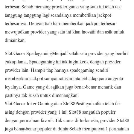
terbesar. Sebab memang provider game yang satu ini telah tak
tanggung tanggung lagi seandainya memberikan jackpot
terbesarnya. Dengan tiap hari memberikan jackpot terbesar
mewujudkan provider yang satu ini kian inovatif dan asik untuk
dimainkan.
Slot Gacor SpadegamingMenjadi salah satu provider yang berdiri
cukup lama, Spadegaming ini tak ingin keok dengan provider
provider lain. Hampir tiap harinya spadegaming sendiri
memberikan jackpot sampai ratusan juta terhadap para anggota
loyalnya. Game yang di sajikan juga benar-benar menarik dan
pastinya tak susah untuk dimenangkan.
Slot Gacor Joker Gaming atau Slot88Pastinya kalian telah tak
asing dengan provider yang 1 ini. Slot88 sangatlah populer
dengan permainan favorit. Tak cuma di Indonesia, provider Slot88
juga benar-benar populer di dunia Sebab mempunyai 1 permainan