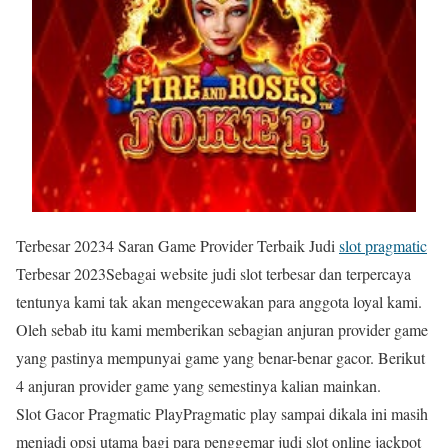
Terbesar 20234 Saran Game Provider Terbaik Judi
slot pragmatic
Terbesar 2023Sebagai website judi slot terbesar dan terpercaya
tentunya kami tak akan mengecewakan para anggota loyal kami.
Oleh sebab itu kami memberikan sebagian anjuran provider game
yang pastinya mempunyai game yang benar-benar gacor. Berikut
4 anjuran provider game yang semestinya kalian mainkan.
Slot Gacor Pragmatic PlayPragmatic play sampai dikala ini masih
menjadi opsi utama bagi para penggemar judi slot online jackpot