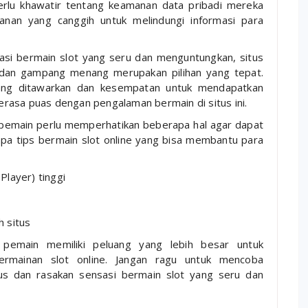
erlu khawatir tentang keamanan data pribadi mereka
anan yang canggih untuk melindungi informasi para
asi bermain slot yang seru dan menguntungkan, situs
 dan gampang menang merupakan pilihan yang tepat.
ng ditawarkan dan kesempatan untuk mendapatkan
rasa puas dengan pengalaman bermain di situs ini.
 pemain perlu memperhatikan beberapa hal agar dapat
a tips bermain slot online yang bisa membantu para
Player) tinggi
h situs
a pemain memiliki peluang yang lebih besar untuk
mainan slot online. Jangan ragu untuk mencoba
us dan rasakan sensasi bermain slot yang seru dan