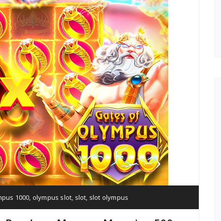
mpus 1000
,
olympus slot
,
slot
,
slot olympus