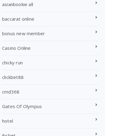
asianbookie all
baccarat online
bonus new member
Casino Online
chicky run
clickbet88
cmd368
Gates Of Olympus
hotel
ibcbet