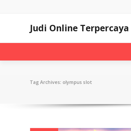
Skip
to
content
Judi Online Terpercaya
Tag Archives: olympus slot