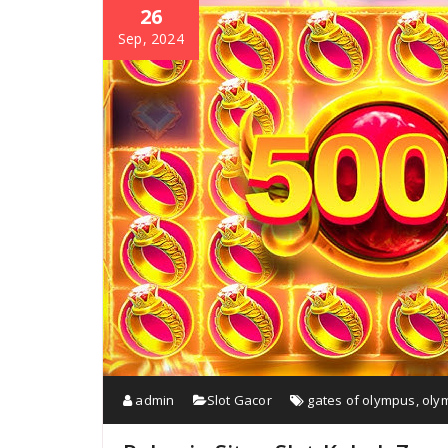
26
Sep, 2024
admin
Slot Gacor
gates of olympus
,
oly