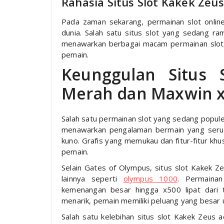
Rahasia Situs Slot Kakek Ze
Pada zaman sekarang, permainan slot online
dunia. Salah satu situs slot yang sedang ram
menawarkan berbagai macam permainan slot,
pemain.
Keunggulan Situs 
Merah dan Maxwin x
Salah satu permainan slot yang sedang populer
menawarkan pengalaman bermain yang seru
kuno. Grafis yang memukau dan fitur-fitur kh
pemain.
Selain Gates of Olympus, situs slot Kakek 
lainnya seperti
olympus 1000
. Permaina
kemenangan besar hingga x500 lipat dari t
menarik, pemain memiliki peluang yang besa
Salah satu kelebihan situs slot Kakek Zeus