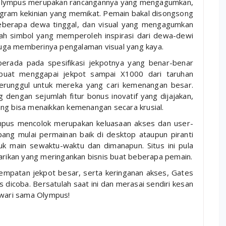
 Olympus merupakan rancangannya yang mengagumkan,
gram kekinian yang memikat. Pemain bakal disongsong
berapa dewa tinggal, dan visual yang mengagumkan
ah simbol yang memperoleh inspirasi dari dewa-dewi
 juga memberinya pengalaman visual yang kaya.
berada pada spesifikasi jekpotnya yang benar-benar
 buat menggapai jekpot sampai X1000 dari taruhan
terunggul untuk mereka yang cari kemenangan besar.
dengan sejumlah fitur bonus inovatif yang dijajakan,
ng bisa menaikkan kemenangan secara krusial.
ympus mencolok merupakan keluasaan akses dan user-
ang mulai permainan baik di desktop ataupun piranti
tuk main sewaktu-waktu dan dimanapun. Situs ini pula
narikan yang meringankan bisnis buat beberapa pemain.
patan jekpot besar, serta keringanan akses, Gates
s dicoba. Bersatulah saat ini dan merasai sendiri kesan
wari sama Olympus!