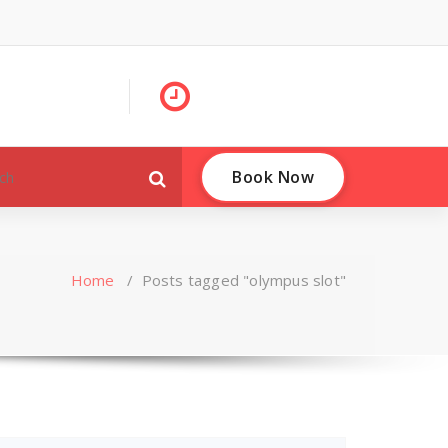
Book Now
Home
/
Posts tagged "olympus slot"