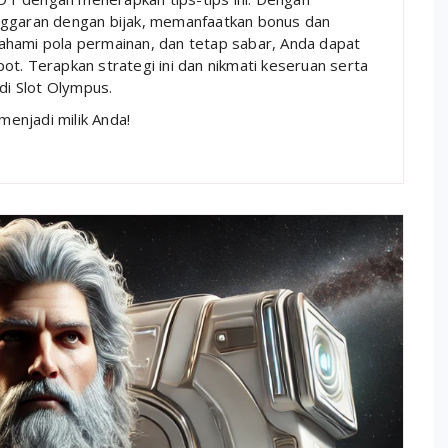
nggaran dengan bijak, memanfaatkan bonus dan
ahami pola permainan, dan tetap sabar, Anda dapat
t. Terapkan strategi ini dan nikmati keseruan serta
i Slot Olympus.
enjadi milik Anda!