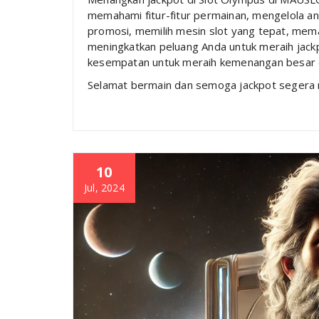
memahami fitur-fitur permainan, mengelola a
promosi, memilih mesin slot yang tepat, mem
meningkatkan peluang Anda untuk meraih jackpo
kesempatan untuk meraih kemenangan besar d
Selamat bermain dan semoga jackpot segera m
10
Jul, 2024