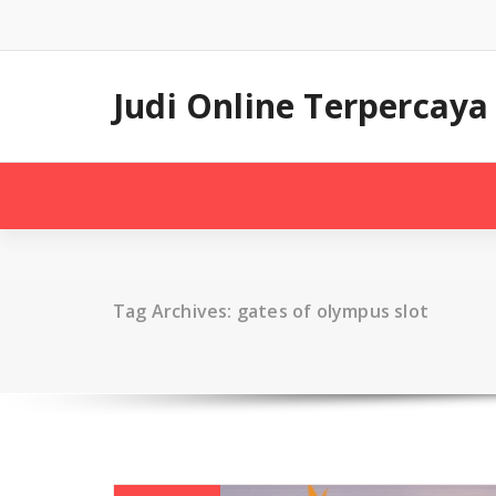
Skip
to
content
Judi Online Terpercaya
Tag Archives: gates of olympus slot