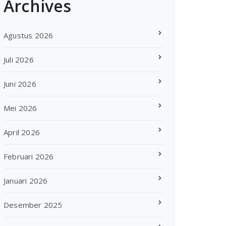
Archives
Agustus 2026
Juli 2026
Juni 2026
Mei 2026
April 2026
Februari 2026
Januari 2026
Desember 2025