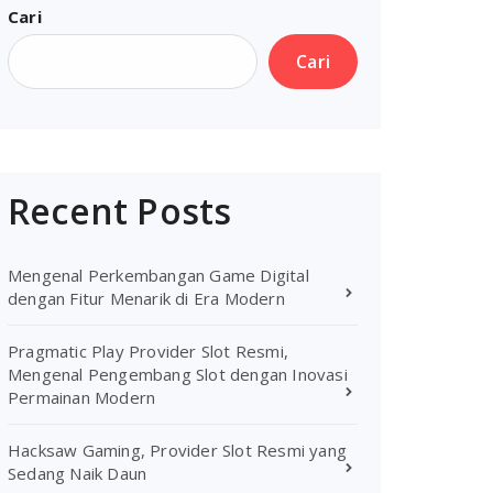
Cari
Cari
Recent Posts
Mengenal Perkembangan Game Digital
dengan Fitur Menarik di Era Modern
Pragmatic Play Provider Slot Resmi,
Mengenal Pengembang Slot dengan Inovasi
Permainan Modern
Hacksaw Gaming, Provider Slot Resmi yang
Sedang Naik Daun