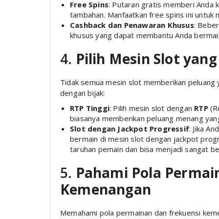
Free Spins
: Putaran gratis memberi Anda
tambahan. Manfaatkan free spins ini untuk
Cashback dan Penawaran Khusus
: Bebe
khusus yang dapat membantu Anda bermain 
4.
Pilih Mesin Slot yan
Tidak semua mesin slot memberikan peluang ya
dengan bijak:
RTP Tinggi
: Pilih mesin slot dengan
RTP
(Re
biasanya memberikan peluang menang yang 
Slot dengan Jackpot Progressif
: Jika A
bermain di mesin slot dengan jackpot progr
taruhan pemain dan bisa menjadi sangat be
5.
Pahami Pola Permai
Kemenangan
Memahami pola permainan dan frekuensi kem