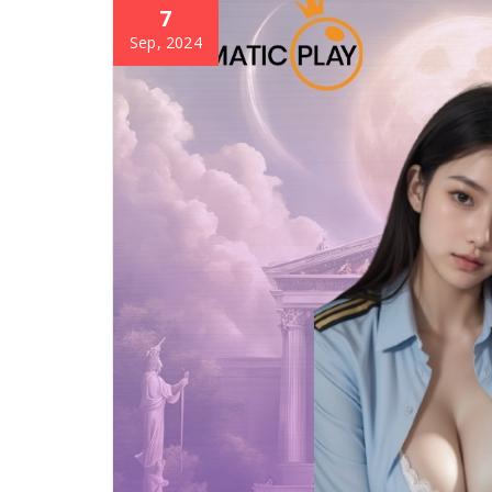
7
Sep, 2024