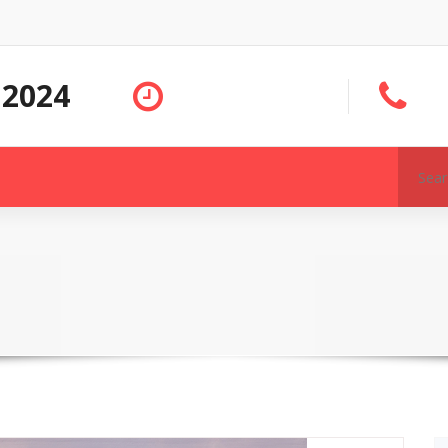
 2024
Search
for: