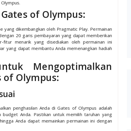
f Olympus.
 Gates of Olympus:
ne yang dikembangkan oleh Pragmatic Play. Permainan
ris dengan 20 garis pembayaran yang dapat memberikan
-fitur menarik yang disediakan oleh permainan ini
l liar yang dapat membantu Anda memenangkan hadiah
 untuk Mengoptimalkan
s of Olympus:
suai
malkan penghasilan Anda di Gates of Olympus adalah
 budget Anda. Pastikan untuk memilih taruhan yang
ehingga Anda dapat memainkan permainan ini dengan