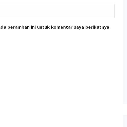
ada peramban ini untuk komentar saya berikutnya.