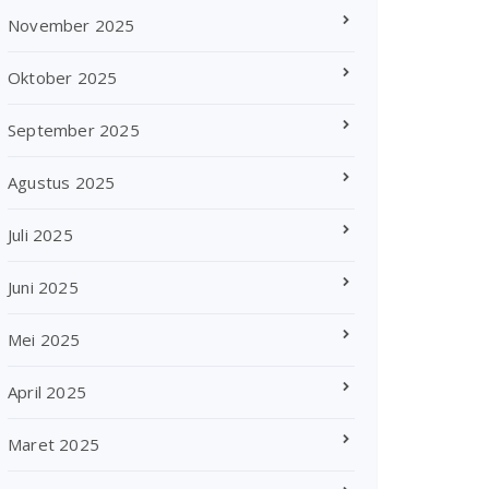
November 2025
Oktober 2025
September 2025
Agustus 2025
Juli 2025
Juni 2025
Mei 2025
April 2025
Maret 2025