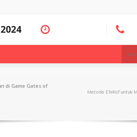
 2024
Search
for:
n di Game Gates of
Metode Efektif untuk