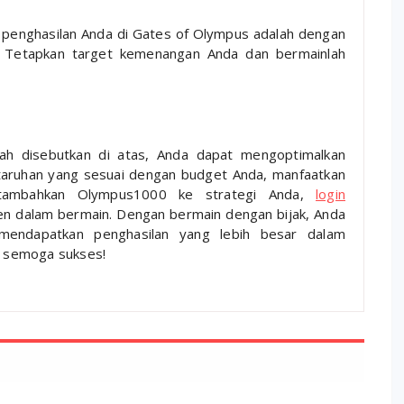
 penghasilan Anda di Gates of Olympus adalah dengan
n. Tetapkan target kemenangan Anda dan bermainlah
lah disebutkan di atas, Anda dapat mengoptimalkan
 taruhan yang sesuai dengan budget Anda, manfaatkan
i, tambahkan Olympus1000 ke strategi Anda,
login
ten dalam bermain. Dengan bermain dengan bijak, Anda
mendapatkan penghasilan yang lebih besar dalam
an semoga sukses!