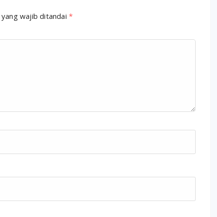
 yang wajib ditandai
*