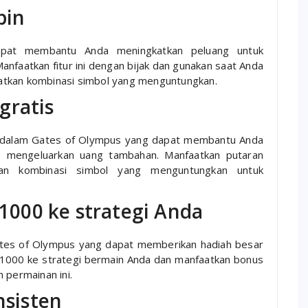
pin
apat membantu Anda meningkatkan peluang untuk
faatkan fitur ini dengan bijak dan gunakan saat Anda
atkan kombinasi simbol yang menguntungkan.
gratis
aik dalam Gates of Olympus yang dapat membantu Anda
s mengeluarkan uang tambahan. Manfaatkan putaran
kan kombinasi simbol yang menguntungkan untuk
000 ke strategi Anda
tes of Olympus yang dapat memberikan hadiah besar
000 ke strategi bermain Anda dan manfaatkan bonus
 permainan ini.
nsisten