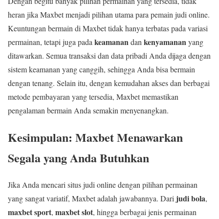
Dengan begitu banyak pilihan permainan yang tersedia, tidak
heran jika Maxbet menjadi pilihan utama para pemain judi online.
Keuntungan bermain di Maxbet tidak hanya terbatas pada variasi
keamanan
kenyamanan
permainan, tetapi juga pada
dan
yang
ditawarkan. Semua transaksi dan data pribadi Anda dijaga dengan
sistem keamanan yang canggih, sehingga Anda bisa bermain
dengan tenang. Selain itu, dengan kemudahan akses dan berbagai
metode pembayaran yang tersedia, Maxbet memastikan
pengalaman bermain Anda semakin menyenangkan.
Kesimpulan: Maxbet Menawarkan
Segala yang Anda Butuhkan
Jika Anda mencari situs judi online dengan pilihan permainan
judi bola
yang sangat variatif, Maxbet adalah jawabannya. Dari
,
maxbet sport
maxbet slot
,
, hingga berbagai jenis permainan