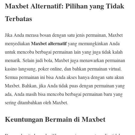
Maxbet Alternatif: Pilihan yang Tidak
Terbatas
Jika Anda merasa bosan dengan satu jenis permainan, Maxbet
Maxbet alternatif
menyediakan
yang memungkinkan Anda
untuk mencoba berbagai permainan lain yang juga tidak kalah
menarik. Selain judi bola, Maxbet juga menawarkan permainan
kasino langsung, poker online, dan bahkan permainan virtual.
Semua permainan ini bisa Anda akses hanya dengan satu akun
Maxbet. Bahkan, jika Anda tidak puas dengan permainan yang
ada, Anda masih bisa mencoba berbagai permainan baru yang
sering ditambahkan oleh Maxbet.
Keuntungan Bermain di Maxbet