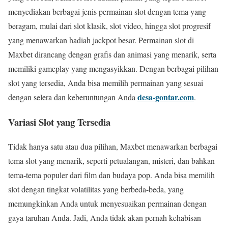
menyediakan berbagai jenis permainan slot dengan tema yang
beragam, mulai dari slot klasik, slot video, hingga slot progresif
yang menawarkan hadiah jackpot besar. Permainan slot di
Maxbet dirancang dengan grafis dan animasi yang menarik, serta
memiliki gameplay yang mengasyikkan. Dengan berbagai pilihan
slot yang tersedia, Anda bisa memilih permainan yang sesuai
desa-gontar.com
dengan selera dan keberuntungan Anda
.
Variasi Slot yang Tersedia
Tidak hanya satu atau dua pilihan, Maxbet menawarkan berbagai
tema slot yang menarik, seperti petualangan, misteri, dan bahkan
tema-tema populer dari film dan budaya pop. Anda bisa memilih
slot dengan tingkat volatilitas yang berbeda-beda, yang
memungkinkan Anda untuk menyesuaikan permainan dengan
gaya taruhan Anda. Jadi, Anda tidak akan pernah kehabisan