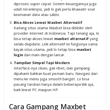
diproses super cepat. Sistem keuangannya juga
udah terenkripsi, jadi lo gak perlu khawatir soal
keamanan data atau saldo.
Bisa Akses Lewat Maxbet Alternatif
Kadang situs utama Maxbet bisa diblokir oleh
provider internet di Indonesia. Tapi tenang aja, lo
bisa tetap akses lewat
maxbet alternatif
yang
selalu diupdate. Link alternatif ini fungsinya sama
kayak situs utama, jadi lo tetap bisa
maxbet
login
dan main dengan lancar.
Tampilan Simpel Tapi Modern
Interface-nya clean, gak ribet, dan gampang
dipahami bahkan buat pemain baru. Navigasi dari
menu ke menu juga smooth banget. Lo bisa
pasang taruhan hanya dalam beberapa klik aja,
baik lewat PC maupun HP.
Cara Gampang Maxbet