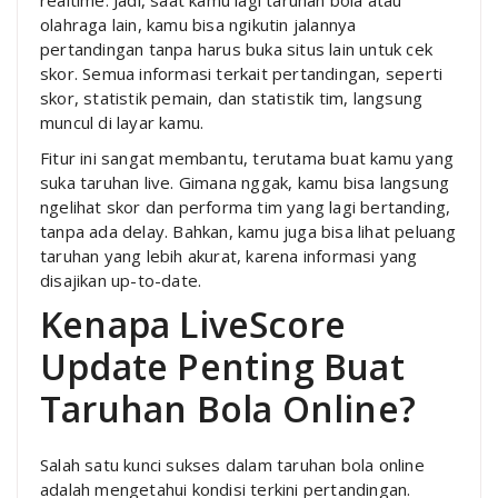
realtime. Jadi, saat kamu lagi taruhan bola atau
olahraga lain, kamu bisa ngikutin jalannya
pertandingan tanpa harus buka situs lain untuk cek
skor. Semua informasi terkait pertandingan, seperti
skor, statistik pemain, dan statistik tim, langsung
muncul di layar kamu.
Fitur ini sangat membantu, terutama buat kamu yang
suka taruhan live. Gimana nggak, kamu bisa langsung
ngelihat skor dan performa tim yang lagi bertanding,
tanpa ada delay. Bahkan, kamu juga bisa lihat peluang
taruhan yang lebih akurat, karena informasi yang
disajikan up-to-date.
Kenapa LiveScore
Update Penting Buat
Taruhan Bola Online?
Salah satu kunci sukses dalam taruhan bola online
adalah mengetahui kondisi terkini pertandingan.