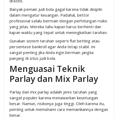
drastis.
Banyak pemain judi bola gagal karena tidak disiplin
dalam mengatur keuangan. Padahal, bettor
profesional selalu bermain dengan perhitungan risiko
yang jelas. Mereka tahu kapan harus berhenti dan
kapan waktu yang tepat untuk meningkatkan taruhan.
Gunakan sistem taruhan seperti flat betting atau
persentase bankroll agar Anda tetap stabil. Ini
sangat penting jika Anda ingin bermain jangka
panjang di situs judi bola.
Menguasai Teknik
Parlay dan Mix Parlay
Parlay dan mix parlay adalah jenis taruhan yang
sangat populer karena menawarkan keuntungan
besar. Namun, risikonya juga tinggi. Oleh karena itu,
penting untuk memahami cara memainkannya dengan
benar.