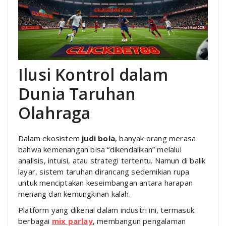
Ilusi Kontrol dalam
Dunia Taruhan
Olahraga
Dalam ekosistem
judi bola
, banyak orang merasa
bahwa kemenangan bisa “dikendalikan” melalui
analisis, intuisi, atau strategi tertentu. Namun di balik
layar, sistem taruhan dirancang sedemikian rupa
untuk menciptakan keseimbangan antara harapan
menang dan kemungkinan kalah.
Platform yang dikenal dalam industri ini, termasuk
berbagai
mix parlay
, membangun pengalaman