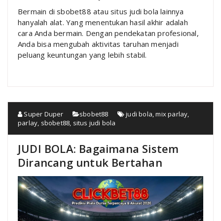
Bermain di sbobet88 atau situs judi bola lainnya
hanyalah alat. Yang menentukan hasil akhir adalah
cara Anda bermain. Dengan pendekatan profesional,
Anda bisa mengubah aktivitas taruhan menjadi
peluang keuntungan yang lebih stabil.
Super Duper
sbobet88
judi bola
,
mix parlay
,
parlay
,
sbobet88
,
situs judi bola
JUDI BOLA: Bagaimana Sistem
Dirancang untuk Bertahan