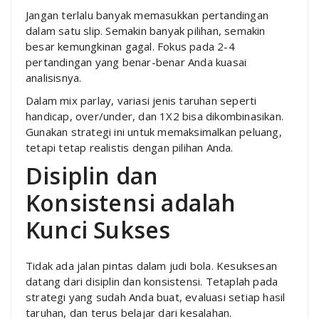
Jangan terlalu banyak memasukkan pertandingan
dalam satu slip. Semakin banyak pilihan, semakin
besar kemungkinan gagal. Fokus pada 2-4
pertandingan yang benar-benar Anda kuasai
analisisnya.
Dalam mix parlay, variasi jenis taruhan seperti
handicap, over/under, dan 1X2 bisa dikombinasikan.
Gunakan strategi ini untuk memaksimalkan peluang,
tetapi tetap realistis dengan pilihan Anda.
Disiplin dan
Konsistensi adalah
Kunci Sukses
Tidak ada jalan pintas dalam judi bola. Kesuksesan
datang dari disiplin dan konsistensi. Tetaplah pada
strategi yang sudah Anda buat, evaluasi setiap hasil
taruhan, dan terus belajar dari kesalahan.