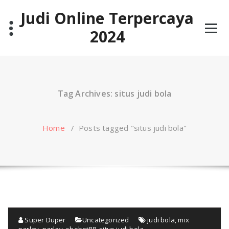
Skip
Judi Online Terpercaya
to
content
2024
Tag Archives: situs judi bola
Home
/
Posts tagged "situs judi bola"
Super Duper
Uncategorized
judi bola
,
mix
parlay
,
parlay
,
sbobet88
,
situs judi bola