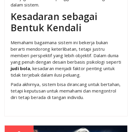
dalam sistem.
Kesadaran sebagai
Bentuk Kendali
Memahami bagaimana sistem ini bekerja bukan
berarti mendorong keterlibatan, tetapi justru
memberi perspektif yang lebih objektif. Dalam dunia
yang penuh dengan desain berbasis psikologi seperti
judi bola
, kesadaran menjadi faktor penting untuk
tidak terjebak dalam ilusi peluang.
Pada akhirnya, sistem bisa dirancang untuk bertahan,
tetapi keputusan untuk memahami dan mengontrol
diri tetap berada di tangan individu.