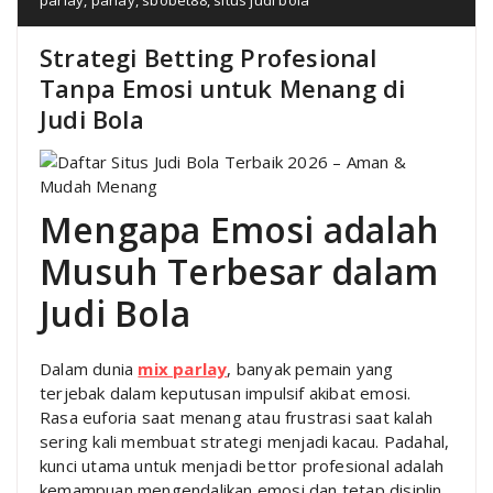
Strategi Betting Profesional
Tanpa Emosi untuk Menang di
Judi Bola
Mengapa Emosi adalah
Musuh Terbesar dalam
Judi Bola
Dalam dunia
mix parlay
, banyak pemain yang
terjebak dalam keputusan impulsif akibat emosi.
Rasa euforia saat menang atau frustrasi saat kalah
sering kali membuat strategi menjadi kacau. Padahal,
kunci utama untuk menjadi bettor profesional adalah
kemampuan mengendalikan emosi dan tetap disiplin