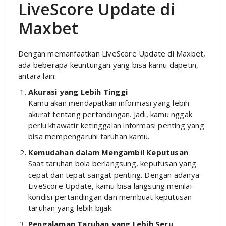
LiveScore Update di
Maxbet
Dengan memanfaatkan LiveScore Update di Maxbet,
ada beberapa keuntungan yang bisa kamu dapetin,
antara lain:
Akurasi yang Lebih Tinggi
Kamu akan mendapatkan informasi yang lebih
akurat tentang pertandingan. Jadi, kamu nggak
perlu khawatir ketinggalan informasi penting yang
bisa mempengaruhi taruhan kamu.
Kemudahan dalam Mengambil Keputusan
Saat taruhan bola berlangsung, keputusan yang
cepat dan tepat sangat penting. Dengan adanya
LiveScore Update, kamu bisa langsung menilai
kondisi pertandingan dan membuat keputusan
taruhan yang lebih bijak.
Pengalaman Taruhan yang Lebih Seru