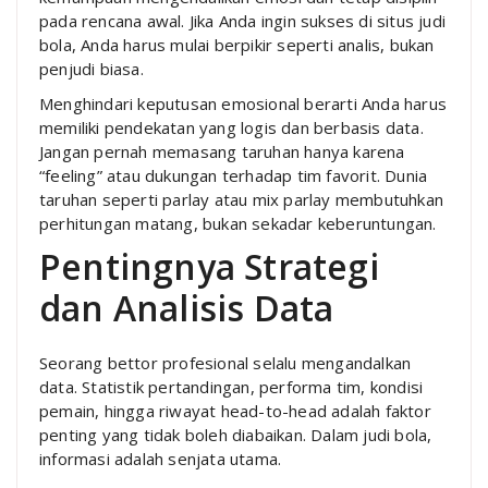
pada rencana awal. Jika Anda ingin sukses di situs judi
bola, Anda harus mulai berpikir seperti analis, bukan
penjudi biasa.
Menghindari keputusan emosional berarti Anda harus
memiliki pendekatan yang logis dan berbasis data.
Jangan pernah memasang taruhan hanya karena
“feeling” atau dukungan terhadap tim favorit. Dunia
taruhan seperti parlay atau mix parlay membutuhkan
perhitungan matang, bukan sekadar keberuntungan.
Pentingnya Strategi
dan Analisis Data
Seorang bettor profesional selalu mengandalkan
data. Statistik pertandingan, performa tim, kondisi
pemain, hingga riwayat head-to-head adalah faktor
penting yang tidak boleh diabaikan. Dalam judi bola,
informasi adalah senjata utama.