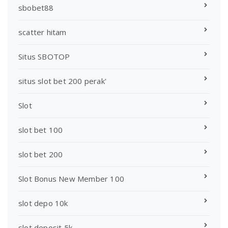
sbobet88
scatter hitam
Situs SBOTOP
situs slot bet 200 perak'
Slot
slot bet 100
slot bet 200
Slot Bonus New Member 100
slot depo 10k
slot deposit 5k