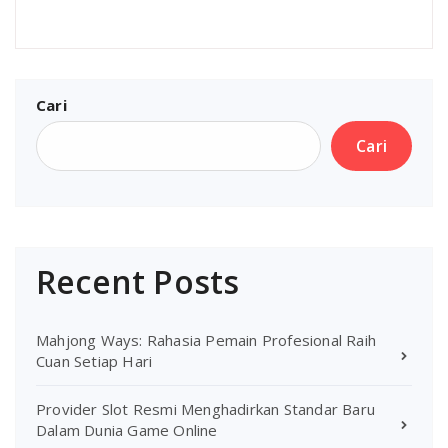
Cari
Cari
Recent Posts
Mahjong Ways: Rahasia Pemain Profesional Raih
Cuan Setiap Hari
Provider Slot Resmi Menghadirkan Standar Baru
Dalam Dunia Game Online