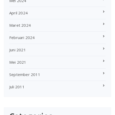
Mei 2024
April 2024
Maret 2024
Februari 2024
Juni 2021
Mei 2021
September 2011
Juli 2011