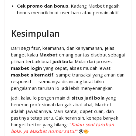
Cek promo dan bonus.
Kadang Maxbet ngasih
bonus menarik buat user baru atau pemain aktif.
Kesimpulan
Dari segi fitur, keamanan, dan kenyamanan, jelas
banget kalau
Maxbet
emang pantas disebut sebagai
pilihan terbaik buat
judi bola
. Mulai dari proses
maxbet login
yang cepat, akses mudah lewat
maxbet alternatif
, sampe transaksi yang aman dan
responsif — semuanya dirancang buat bikin
pengalaman taruhan lo jadi lebih menyenangkan.
Jadi, kalau lo pengen main di
situs judi bola
yang
beneran profesional dan gak abal-abal, Maxbet
adalah jawabannya. Main santai, dapet cuan, dan
pastinya tetap seru. Gak heran sih, kenapa banyak
banget bettor yang bilang:
“Kalau soal taruhan
bola, ya Maxbet nomor satu!”