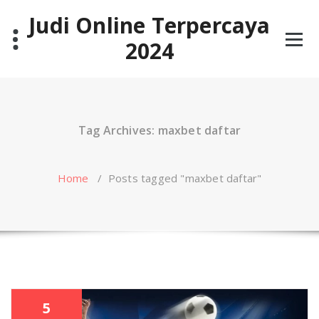
Skip
Judi Online Terpercaya
to
content
2024
Tag Archives: maxbet daftar
Home
/
Posts tagged "maxbet daftar"
5