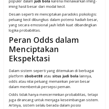
populer dalam
judi bola
karena menawarkan iming-
iming hasil besar dari modal kecil.
Desain seperti ini menciptakan paradoks psikologis:
peluang kecil dibungkus dalam potensi hadiah besar,
yang secara emosional jauh lebih kuat dibandingkan
logika probabilitas.
Peran Odds dalam
Menciptakan
Ekspektasi
Dalam sistem seperti yang ditemukan di berbagai
platform
sbobet88
atau
situs judi bola
lainnya,
odds atau nilai peluang memainkan peran besar
dalam membentuk persepsi pemain.
Odds tidak hanya mencerminkan probabilitas, tetapi
juga dirancang untuk menjaga keseimbangan sistem.
Artinya, sistem selalu berada dalam posisi