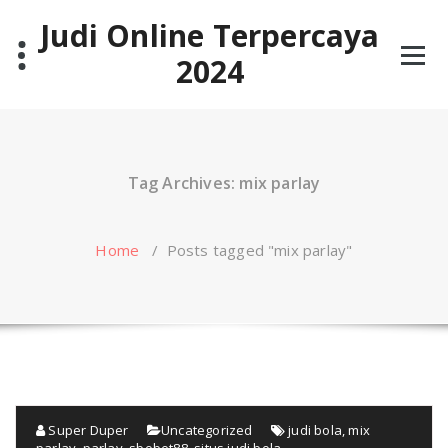
Skip
Judi Online Terpercaya
to
content
2024
Tag Archives: mix parlay
Home
/
Posts tagged "mix parlay"
Super Duper
Uncategorized
judi bola
,
mix
parlay
,
parlay
,
sbobet88
,
situs judi bola