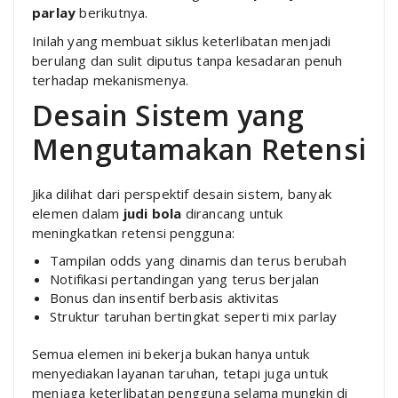
parlay
berikutnya.
Inilah yang membuat siklus keterlibatan menjadi
berulang dan sulit diputus tanpa kesadaran penuh
terhadap mekanismenya.
Desain Sistem yang
Mengutamakan Retensi
Jika dilihat dari perspektif desain sistem, banyak
elemen dalam
judi bola
dirancang untuk
meningkatkan retensi pengguna:
Tampilan odds yang dinamis dan terus berubah
Notifikasi pertandingan yang terus berjalan
Bonus dan insentif berbasis aktivitas
Struktur taruhan bertingkat seperti mix parlay
Semua elemen ini bekerja bukan hanya untuk
menyediakan layanan taruhan, tetapi juga untuk
menjaga keterlibatan pengguna selama mungkin di