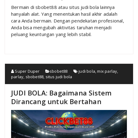
Bermain di sbobet88 atau situs judi bola lainnya
hanyalah alat. Yang menentukan hasil akhir adalah
cara Anda bermain. Dengan pendekatan profesional,
Anda bisa mengubah aktivitas taruhan menjadi
peluang keuntungan yang lebih stabil.
Super Duper
sbobet88
judi bola
,
mix parlay
,
parlay
,
sbobet88
,
situs judi bola
JUDI BOLA: Bagaimana Sistem
Dirancang untuk Bertahan