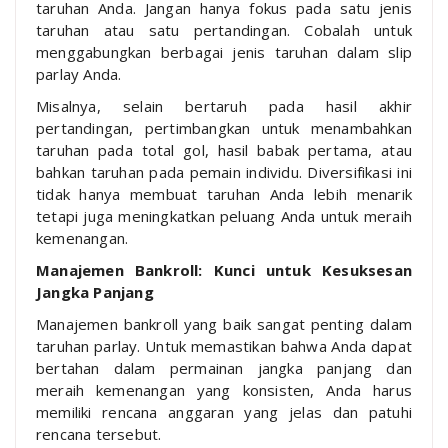
taruhan Anda. Jangan hanya fokus pada satu jenis
taruhan atau satu pertandingan. Cobalah untuk
menggabungkan berbagai jenis taruhan dalam slip
parlay Anda.
Misalnya, selain bertaruh pada hasil akhir
pertandingan, pertimbangkan untuk menambahkan
taruhan pada total gol, hasil babak pertama, atau
bahkan taruhan pada pemain individu. Diversifikasi ini
tidak hanya membuat taruhan Anda lebih menarik
tetapi juga meningkatkan peluang Anda untuk meraih
kemenangan.
Manajemen Bankroll: Kunci untuk Kesuksesan
Jangka Panjang
Manajemen bankroll yang baik sangat penting dalam
taruhan parlay. Untuk memastikan bahwa Anda dapat
bertahan dalam permainan jangka panjang dan
meraih kemenangan yang konsisten, Anda harus
memiliki rencana anggaran yang jelas dan patuhi
rencana tersebut.