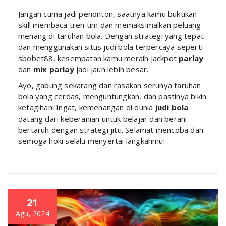
Jangan cuma jadi penonton, saatnya kamu buktikan
skill membaca tren tim dan memaksimalkan peluang
menang di taruhan bola. Dengan strategi yang tepat
dan menggunakan situs judi bola terpercaya seperti
sbobet88, kesempatan kamu meraih jackpot
parlay
dan
mix parlay
jadi jauh lebih besar.
Ayo, gabung sekarang dan rasakan serunya taruhan
bola yang cerdas, menguntungkan, dan pastinya bikin
ketagihan! Ingat, kemenangan di dunia
judi bola
datang dari keberanian untuk belajar dan berani
bertaruh dengan strategi jitu. Selamat mencoba dan
semoga hoki selalu menyertai langkahmu!
21
Agu, 2024