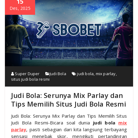
15
Des, 2025
Super Duper
Judi Bola
judi bola
,
mix parlay
,
situs judi bola resmi
Judi Bola: Serunya Mix Parlay dan
Tips Memilih Situs Judi Bola Resmi
Judi Bola: Serunya Mix Parlay dan Tips Memilih Situs
Judi Bola Resmi-Bicara soal dunia
judi bola
mix
parlay
, pasti sebagian dari kita langsung terbayang
sensasi menebak skor, mengikuti pertandingan