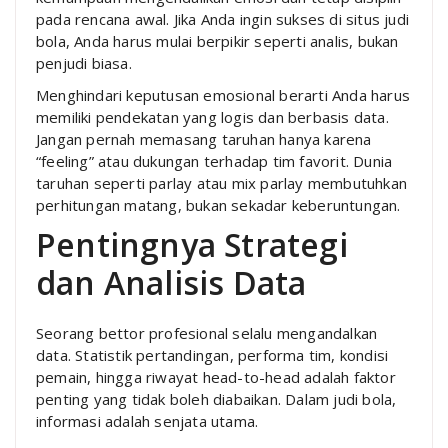
pada rencana awal. Jika Anda ingin sukses di situs judi
bola, Anda harus mulai berpikir seperti analis, bukan
penjudi biasa.
Menghindari keputusan emosional berarti Anda harus
memiliki pendekatan yang logis dan berbasis data.
Jangan pernah memasang taruhan hanya karena
“feeling” atau dukungan terhadap tim favorit. Dunia
taruhan seperti parlay atau mix parlay membutuhkan
perhitungan matang, bukan sekadar keberuntungan.
Pentingnya Strategi
dan Analisis Data
Seorang bettor profesional selalu mengandalkan
data. Statistik pertandingan, performa tim, kondisi
pemain, hingga riwayat head-to-head adalah faktor
penting yang tidak boleh diabaikan. Dalam judi bola,
informasi adalah senjata utama.