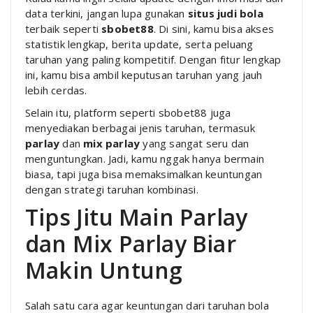
data terkini, jangan lupa gunakan
situs judi bola
terbaik seperti
sbobet88
. Di sini, kamu bisa akses
statistik lengkap, berita update, serta peluang
taruhan yang paling kompetitif. Dengan fitur lengkap
ini, kamu bisa ambil keputusan taruhan yang jauh
lebih cerdas.
Selain itu, platform seperti sbobet88 juga
menyediakan berbagai jenis taruhan, termasuk
parlay
dan
mix parlay
yang sangat seru dan
menguntungkan. Jadi, kamu nggak hanya bermain
biasa, tapi juga bisa memaksimalkan keuntungan
dengan strategi taruhan kombinasi.
Tips Jitu Main Parlay
dan Mix Parlay Biar
Makin Untung
Salah satu cara agar keuntungan dari taruhan bola