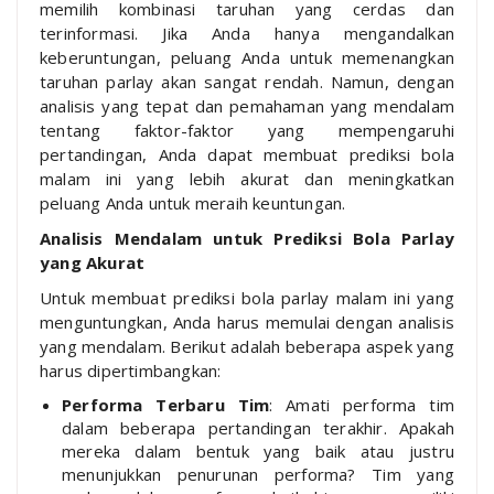
memilih kombinasi taruhan yang cerdas dan
terinformasi. Jika Anda hanya mengandalkan
keberuntungan, peluang Anda untuk memenangkan
taruhan parlay akan sangat rendah. Namun, dengan
analisis yang tepat dan pemahaman yang mendalam
tentang faktor-faktor yang mempengaruhi
pertandingan, Anda dapat membuat prediksi bola
malam ini yang lebih akurat dan meningkatkan
peluang Anda untuk meraih keuntungan.
Analisis Mendalam untuk Prediksi Bola Parlay
yang Akurat
Untuk membuat prediksi bola parlay malam ini yang
menguntungkan, Anda harus memulai dengan analisis
yang mendalam. Berikut adalah beberapa aspek yang
harus dipertimbangkan:
Performa Terbaru Tim
: Amati performa tim
dalam beberapa pertandingan terakhir. Apakah
mereka dalam bentuk yang baik atau justru
menunjukkan penurunan performa? Tim yang