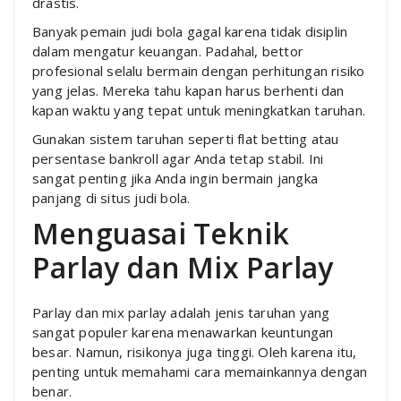
drastis.
Banyak pemain judi bola gagal karena tidak disiplin
dalam mengatur keuangan. Padahal, bettor
profesional selalu bermain dengan perhitungan risiko
yang jelas. Mereka tahu kapan harus berhenti dan
kapan waktu yang tepat untuk meningkatkan taruhan.
Gunakan sistem taruhan seperti flat betting atau
persentase bankroll agar Anda tetap stabil. Ini
sangat penting jika Anda ingin bermain jangka
panjang di situs judi bola.
Menguasai Teknik
Parlay dan Mix Parlay
Parlay dan mix parlay adalah jenis taruhan yang
sangat populer karena menawarkan keuntungan
besar. Namun, risikonya juga tinggi. Oleh karena itu,
penting untuk memahami cara memainkannya dengan
benar.