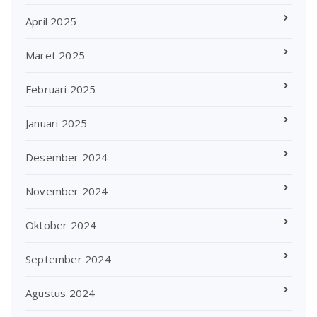
April 2025
Maret 2025
Februari 2025
Januari 2025
Desember 2024
November 2024
Oktober 2024
September 2024
Agustus 2024