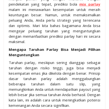
pendekatan yang tepat, prediksi bola
mix parlay
malam ini menawarkan kesempatan untuk meraih
keuntungan besar. Namun, untuk memaksimalkan
peluang Anda, Anda perlu strategi yang terencana
dan optimis. Mari kita bahas bagaimana Anda bisa
mengejar peluang taruhan yang menguntungkan
dengan memanfaatkan prediksi parlay hari ini secara
maksimal.
Mengapa Taruhan Parlay Bisa Menjadi Pilihan
Menguntungkan
Taruhan parlay, meskipun sering dianggap sebagai
taruhan dengan risiko tinggi, juga bisa menjadi
kesempatan emas jika dikelola dengan benar. Prinsip
dasar taruhan parlay adalah menggabungkan
beberapa taruhan dalam satu slip, yang
memungkinkan Anda untuk mendapatkan payout yang
lebih besar jika semua taruhan Anda berhasil. Dengan
kata lain, ini adalah cara untuk meningkatkan potensi
kemenangan Anda secara signifikan.