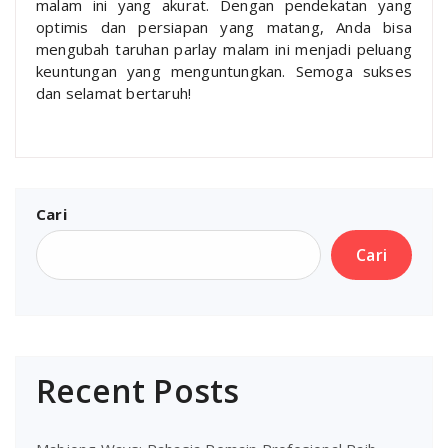
malam ini yang akurat. Dengan pendekatan yang
optimis dan persiapan yang matang, Anda bisa
mengubah taruhan parlay malam ini menjadi peluang
keuntungan yang menguntungkan. Semoga sukses
dan selamat bertaruh!
Cari
Cari
Recent Posts