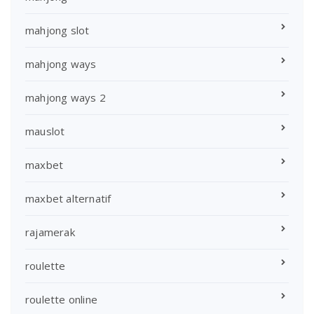
mahjong slot
mahjong ways
mahjong ways 2
mauslot
maxbet
maxbet alternatif
rajamerak
roulette
roulette online