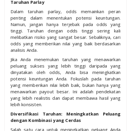
Taruhan Parlay
Dalam taruhan parlay, odds memainkan peran
penting dalam menentukan potensi keuntungan.
Namun, jangan hanya terjebak pada odds yang
tinggi. Taruhan dengan odds tinggi sering kali
melibatkan risiko yang sangat besar. Sebaliknya, cari
odds yang memberikan nilai yang baik berdasarkan
analisis Anda.
Jika Anda menemukan taruhan yang menawarkan
peluang sukses yang lebih tinggi daripada yang
dinyatakan oleh odds, Anda bisa meningkatkan
potensi keuntungan Anda. Fokuslah pada taruhan
yang memberikan nilai lebih baik, bukan hanya yang
menawarkan payout besar. Ini adalah pendekatan
yang lebih realistis dan dapat membawa hasil yang
lebih konsisten.
Diversifikasi Taruhan: Meningkatkan Peluang
dengan Kombinasi yang Cerdas
Salah satu cara untuk meningkatkan peluang Anda