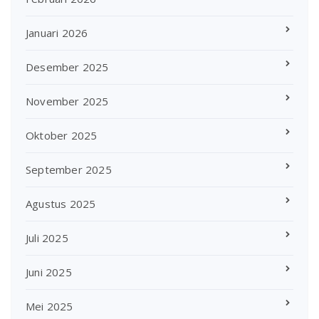
Januari 2026
Desember 2025
November 2025
Oktober 2025
September 2025
Agustus 2025
Juli 2025
Juni 2025
Mei 2025