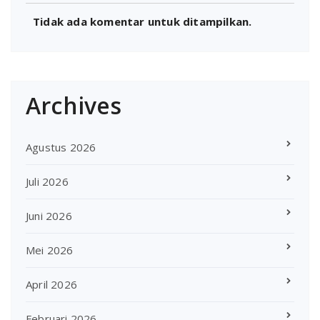
Tidak ada komentar untuk ditampilkan.
Archives
Agustus 2026
Juli 2026
Juni 2026
Mei 2026
April 2026
Februari 2026