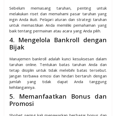
Sebelum memasang taruhan, penting untuk
melakukan riset dan memahami pasar taruhan yang
ingin Anda ikuti. Pelajari aturan dan strategi taruhan
untuk memastikan Anda memiliki pemahaman yang
baik tentang permainan atau acara yang Anda pilih.
4. Mengelola Bankroll dengan
Bijak
Manajemen bankroll adalah kunci kesuksesan dalam
taruhan online. Tentukan batas taruhan Anda dan
tetap disiplin untuk tidak melebihi batas tersebut.
Jangan terbawa emosi dan hindari bertaruh dengan
jumlah yang tidak dapat Anda tanggung
kehilangannya.
5. Memanfaatkan Bonus dan
Promosi
Sbobet sering kali menawarkan berbagai bonus dan