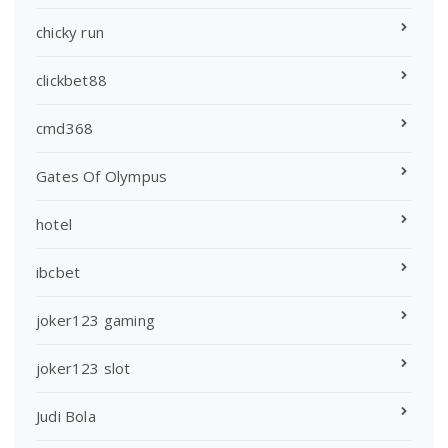
chicky run
clickbet88
cmd368
Gates Of Olympus
hotel
ibcbet
joker123 gaming
joker123 slot
Judi Bola