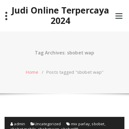
Skip
Judi Online Terpercaya
to
content
2024
Tag Archives: sbobet wap
Home
/
Posts tagged "sbobet wap"
admin
Uncategorized
mix parlay
,
sbobet
,
sbobet mobile
,
sbobet wap
,
sbobet88