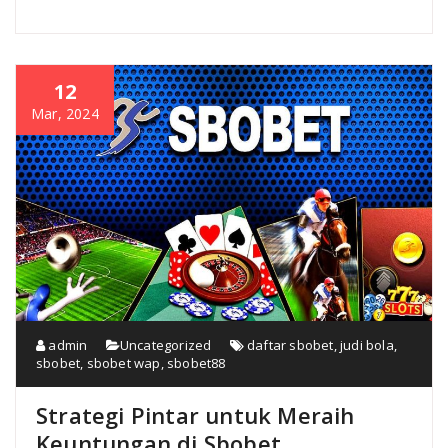
12
Mar, 2024
admin
Uncategorized
daftar sbobet
,
judi bola
,
sbobet
,
sbobet wap
,
sbobet88
Strategi Pintar untuk Meraih
Keuntungan di Sbobet