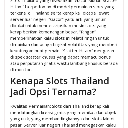
Slots Thailand yang disebutkan “Gacor Mudah Scatter
Hitam” berpedoman di model permainan slots yang
terkenal di Thailand serta kerap kali dicapai lewat
server luar negeri. “Gacor” yaitu arti yang umum
dipakai untuk mendeskripsikan mesin slots yang
kerap berikan kemenangan besar. “Ringan”
memperlihatkan kalau slots ini relatif ringan untuk
dimainkan dan punya tingkat volatilitas yang memberi
keuntungan buat pemain. “Scatter Hitam” mengarah
di spek scatter khusus yang dapat memacu bonus
atau perputaran gratis waktu lambang khusus berada
di monitor.
Kenapa Slots Thailand
Jadi Opsi Ternama?
Kwalitas Permainan: Slots dari Thailand kerap kali
mendatangkan kreasi grafis yang memikat dan objek
yang unik, yang membandingkannya dari slots lain di
pasar. Server luar negeri Thailand menegaskan kalau