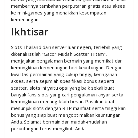
memberinya tambahan perputaran gratis atau akses
ke mini-games yang menaikkan kesempatan
kemenangan.
Ikhtisar
Slots Thailand dari server luar negeri, terlebih yang
dikenali istilah “Gacor Mudah Scatter Hitam”,
menjajakan pengalaman bermain yang memikat dan
kemungkinan kemenangan beri keuntungan. Dengan
kwalitas permainan yang cukup tinggi, keringanan
akses, serta sejumlah spesifikasi bonus seperti
scatter, slots ini yaitu opsi yang baik sekali buat
banyak fans slots yang cari pengalaman anyar serta
kemungkinan menang lebih besar. Pastikan buat
menunjuk slots dengan RTP manfaat serta tinggi kan
bonus yang siap buat mengoptimalkan keuntungan
Anda. Selamat bermain dan mudah-mudahan
peruntungan terus mengikuti Anda!