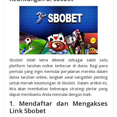
Sbobet telah lama dikenal sebagai salah satu
platform taruhan online terbesar di dunia. Bagi para
pemula yang ingin memulai perjalanan mereka dalam
dunia taruhan online, langkah awal sangatlah penting
untuk meraih keuntungan di Sbobet. Dalam artikel ini,
kita akan membahas beberapa strategi pintar yang
dapat membantu Anda memulai dengan baik.
1. Mendaftar dan Mengakses
Link Sbobet