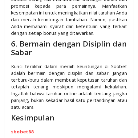
promosi kepada para pemainnya. Manfaatkan
kesempatan ini untuk meningkatkan nilai taruhan Anda
dan meraih keuntungan tambahan. Namun, pastikan
Anda memahami syarat dan ketentuan yang terkait
dengan setiap bonus yang ditawarkan.
6. Bermain dengan Disiplin dan
Sabar
Kunci terakhir dalam meraih keuntungan di Sbobet
adalah bermain dengan disiplin dan sabar. Jangan
terburu-buru dalam membuat keputusan taruhan dan
tetaplah tenang meskipun mengalami kekalahan.
Ingatlah bahwa taruhan online adalah tentang jangka
panjang, bukan sekadar hasil satu pertandingan atau
satu acara.
Kesimpulan
sbobet88