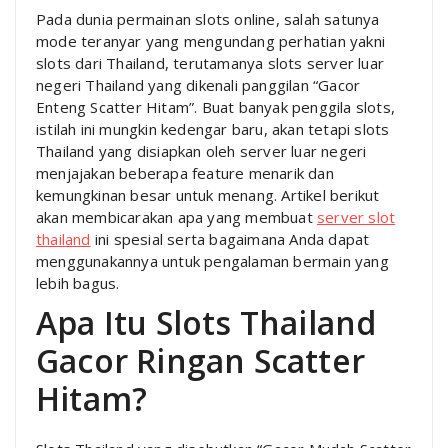
Pada dunia permainan slots online, salah satunya
mode teranyar yang mengundang perhatian yakni
slots dari Thailand, terutamanya slots server luar
negeri Thailand yang dikenali panggilan “Gacor
Enteng Scatter Hitam”. Buat banyak penggila slots,
istilah ini mungkin kedengar baru, akan tetapi slots
Thailand yang disiapkan oleh server luar negeri
menjajakan beberapa feature menarik dan
kemungkinan besar untuk menang. Artikel berikut
akan membicarakan apa yang membuat
server slot
thailand
ini spesial serta bagaimana Anda dapat
menggunakannya untuk pengalaman bermain yang
lebih bagus.
Apa Itu Slots Thailand
Gacor Ringan Scatter
Hitam?