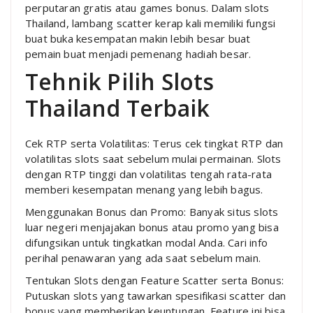
perputaran gratis atau games bonus. Dalam slots
Thailand, lambang scatter kerap kali memiliki fungsi
buat buka kesempatan makin lebih besar buat
pemain buat menjadi pemenang hadiah besar.
Tehnik Pilih Slots
Thailand Terbaik
Cek RTP serta Volatilitas: Terus cek tingkat RTP dan
volatilitas slots saat sebelum mulai permainan. Slots
dengan RTP tinggi dan volatilitas tengah rata-rata
memberi kesempatan menang yang lebih bagus.
Menggunakan Bonus dan Promo: Banyak situs slots
luar negeri menjajakan bonus atau promo yang bisa
difungsikan untuk tingkatkan modal Anda. Cari info
perihal penawaran yang ada saat sebelum main.
Tentukan Slots dengan Feature Scatter serta Bonus:
Putuskan slots yang tawarkan spesifikasi scatter dan
bonus yang memberikan keuntungan. Feature ini bisa