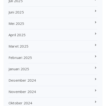
Juli 2025
Juni 2025
Mei 2025
April 2025
Maret 2025
Februari 2025
Januari 2025
Desember 2024
November 2024
Oktober 2024