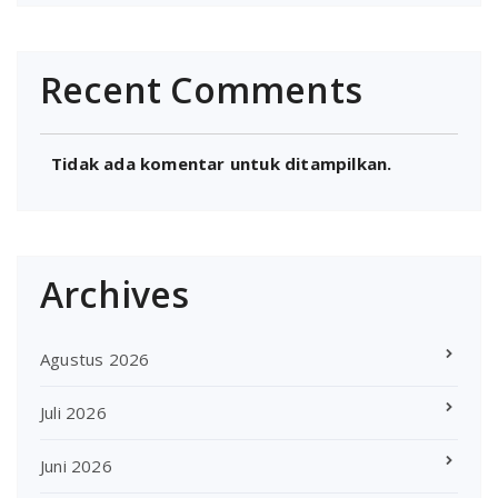
Recent Comments
Tidak ada komentar untuk ditampilkan.
Archives
Agustus 2026
Juli 2026
Juni 2026