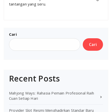
tantangan yang seru.
Cari
Cari
Recent Posts
Mahjong Ways: Rahasia Pemain Profesional Raih
Cuan Setiap Hari
Provider Slot Resmi Menghadirkan Standar Baru