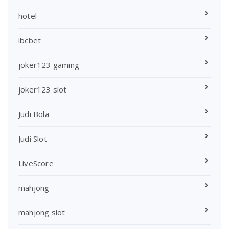
hotel
ibcbet
joker123 gaming
joker123 slot
Judi Bola
Judi Slot
LiveScore
mahjong
mahjong slot