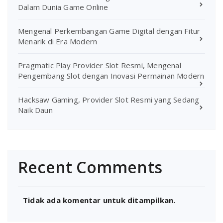
Dalam Dunia Game Online
Mengenal Perkembangan Game Digital dengan Fitur
Menarik di Era Modern
Pragmatic Play Provider Slot Resmi, Mengenal
Pengembang Slot dengan Inovasi Permainan Modern
Hacksaw Gaming, Provider Slot Resmi yang Sedang
Naik Daun
Recent Comments
Tidak ada komentar untuk ditampilkan.