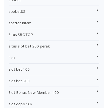
sbobet88
scatter hitam
Situs SBOTOP
situs slot bet 200 perak'
Slot
slot bet 100
slot bet 200
Slot Bonus New Member 100
slot depo 10k