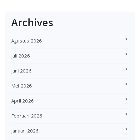
Archives
Agustus 2026
Juli 2026
Juni 2026
Mei 2026
April 2026
Februari 2026
Januari 2026