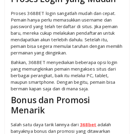
Proses 368BET login sangatlah mudah dan cepat.
Pemain hanya perlu memasukkan username dan
password yang telah terdaftar di situs. Jika pemain
baru, mereka cukup melakukan pendaftaran untuk
mendapatkan akun terlebih dahulu. Setelah itu,
pemain bisa segera memulai taruhan dengan memilih
permainan yang diinginkan.
Bahkan, 368BET menyediakan beberapa opsi login
yang memungkinkan pemain mengakses situs dari
berbagai perangkat, baik itu melalui PC, tablet,
maupun smartphone. Dengan begitu, pemain bisa
bermain kapan saja dan di mana saja.
Bonus dan Promosi
Menarik
Salah satu daya tarik lainnya dari
368bet
adalah
banyaknya bonus dan promosi yang ditawarkan