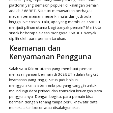
platform yang semakin populer di kalangan pemain
adalah 368BET. Situs ini menawarkan berbagai
macam permainan menarik, mulai dari judi bola
hingga live casino. Lalu, apa yang membuat 368BET
menjadi pilihan utama bagi banyak pemain? Mari kita
simak beberapa alasan mengapa 368BET banyak
dipilih oleh para pemain taruhan.
Keamanan dan
Kenyamanan Pengguna
Salah satu faktor utama yang membuat pemain
merasa nyaman bermain di 368BET adalah tingkat
keamanan yang tinggi. Situs judi bola ini
menggunakan sistem enkripsi yang canggih untuk
melindungi data pribadi dan transaksi keuangan para
penggunanya. Dengan begitu, para pemain bisa
bermain dengan tenang tanpa perlu khawatir data
mereka akan bocor atau disalahgunakan.