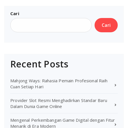
Cari
Cari
Recent Posts
Mahjong Ways: Rahasia Pemain Profesional Raih
Cuan Setiap Hari
Provider Slot Resmi Menghadirkan Standar Baru
Dalam Dunia Game Online
Mengenal Perkembangan Game Digital dengan Fitur
Menarik di Era Modern