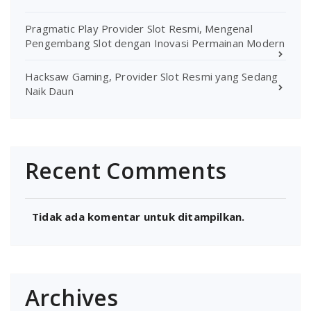
Pragmatic Play Provider Slot Resmi, Mengenal
Pengembang Slot dengan Inovasi Permainan Modern
Hacksaw Gaming, Provider Slot Resmi yang Sedang
Naik Daun
Recent Comments
Tidak ada komentar untuk ditampilkan.
Archives