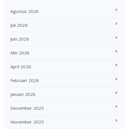
Agustus 2026
Juli 2026
Juni 2026
Mei 2026
April 2026
Februari 2026
Januari 2026
Desember 2025
November 2025