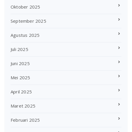
Oktober 2025
September 2025
Agustus 2025
Juli 2025
Juni 2025
Mei 2025
April 2025
Maret 2025
Februari 2025