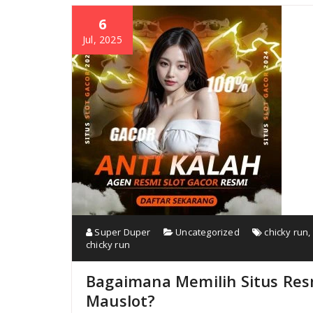
6
Jul, 2025
Super Duper
Uncategorized
chicky run
,
chicky run
Bagaimana Memilih Situs Res
Mauslot?