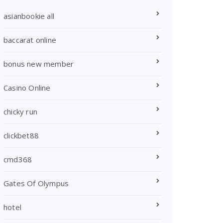
asianbookie all
baccarat online
bonus new member
Casino Online
chicky run
clickbet88
cmd368
Gates Of Olympus
hotel