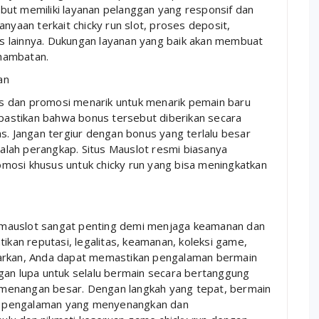
sebut memiliki layanan pelanggan yang responsif dan
aan terkait chicky run slot, proses deposit,
 lainnya. Dukungan layanan yang baik akan membuat
hambatan.
an
s dan promosi menarik untuk menarik pemain baru
astikan bahwa bonus tersebut diberikan secara
s. Jangan tergiur dengan bonus yang terlalu besar
adalah perangkap. Situs Mauslot resmi biasanya
mosi khusus untuk chicky run yang bisa meningkatkan
ot mauslot sangat penting demi menjaga keamanan dan
an reputasi, legalitas, keamanan, koleksi game,
warkan, Anda dapat memastikan pengalaman bermain
gan lupa untuk selalu bermain secara bertanggung
 kemenangan besar. Dengan langkah yang tepat, bermain
adi pengalaman yang menyenangkan dan