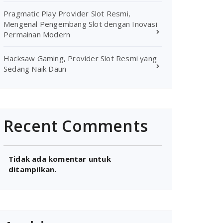
Pragmatic Play Provider Slot Resmi,
Mengenal Pengembang Slot dengan Inovasi
Permainan Modern
Hacksaw Gaming, Provider Slot Resmi yang
Sedang Naik Daun
Recent Comments
Tidak ada komentar untuk
ditampilkan.