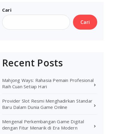
Cari
Cari
Recent Posts
Mahjong Ways: Rahasia Pemain Profesional
Raih Cuan Setiap Hari
Provider Slot Resmi Menghadirkan Standar
Baru Dalam Dunia Game Online
Mengenal Perkembangan Game Digital
dengan Fitur Menarik di Era Modern