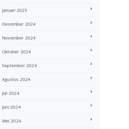
Januari 2025
Desember 2024
November 2024
Oktober 2024
September 2024
Agustus 2024
Juli 2024
Juni 2024
Mei 2024