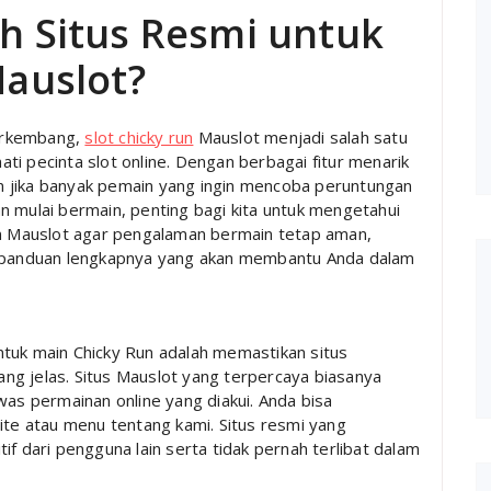
h Situs Resmi untuk
auslot?
erkembang,
slot chicky run
Mauslot menjadi salah satu
i pecinta slot online. Dengan berbagai fitur menarik
 jika banyak pemain yang ingin mencoba peruntungan
n mulai bermain, penting bagi kita untuk mengetahui
un Mauslot agar pengalaman bermain tetap aman,
ni panduan lengkapnya yang akan membantu Anda dalam
tuk main Chicky Run adalah memastikan situs
yang jelas. Situs Mauslot yang terpercaya biasanya
was permainan online yang diakui. Anda bisa
ite atau menu tentang kami. Situs resmi yang
if dari pengguna lain serta tidak pernah terlibat dalam