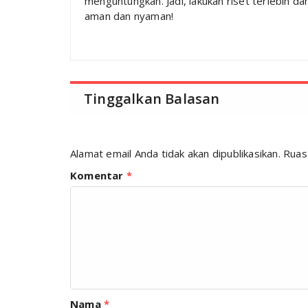
menguntungkan. Jadi, lakukan riset terlebih d
aman dan nyaman!
Tinggalkan Balasan
Alamat email Anda tidak akan dipublikasikan.
Ruas
Komentar
*
Nama
*