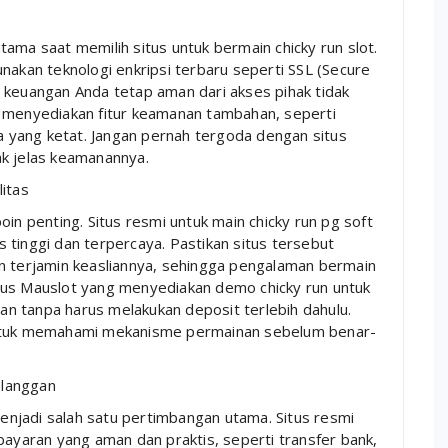
ama saat memilih situs untuk bermain chicky run slot.
nakan teknologi enkripsi terbaru seperti SSL (Secure
 keuangan Anda tetap aman dari akses pihak tidak
a menyediakan fitur keamanan tambahan, seperti
ta yang ketat. Jangan pernah tergoda dengan situs
ak jelas keamanannya.
itas
in penting. Situs resmi untuk main chicky run pg soft
 tinggi dan terpercaya. Pastikan situs tersebut
n terjamin keasliannya, sehingga pengalaman bermain
tus Mauslot yang menyediakan demo chicky run untuk
n tanpa harus melakukan deposit terlebih dahulu.
untuk memahami mekanisme permainan sebelum benar-
elanggan
njadi salah satu pertimbangan utama. Situs resmi
aran yang aman dan praktis, seperti transfer bank,