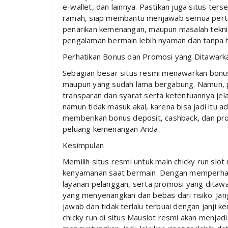
e-wallet, dan lainnya. Pastikan juga situs ter
ramah, siap membantu menjawab semua pertany
penarikan kemenangan, maupun masalah teknis
pengalaman bermain lebih nyaman dan tanpa 
Perhatikan Bonus dan Promosi yang Ditawark
Sebagian besar situs resmi menawarkan bonu
maupun yang sudah lama bergabung. Namun, p
transparan dan syarat serta ketentuannya jela
namun tidak masuk akal, karena bisa jadi itu 
memberikan bonus deposit, cashback, dan pro
peluang kemenangan Anda.
Kesimpulan
Memilih situs resmi untuk main chicky run sl
kenyamanan saat bermain. Dengan memperhatik
layanan pelanggan, serta promosi yang dita
yang menyenangkan dan bebas dari risiko. Jan
jawab dan tidak terlalu terbuai dengan janji
chicky run di situs Mauslot resmi akan menj