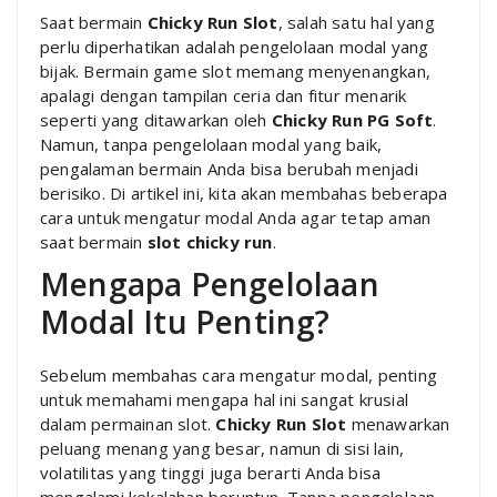
Saat bermain
Chicky Run Slot
, salah satu hal yang
perlu diperhatikan adalah pengelolaan modal yang
bijak. Bermain game slot memang menyenangkan,
apalagi dengan tampilan ceria dan fitur menarik
seperti yang ditawarkan oleh
Chicky Run PG Soft
.
Namun, tanpa pengelolaan modal yang baik,
pengalaman bermain Anda bisa berubah menjadi
berisiko. Di artikel ini, kita akan membahas beberapa
cara untuk mengatur modal Anda agar tetap aman
saat bermain
slot chicky run
.
Mengapa Pengelolaan
Modal Itu Penting?
Sebelum membahas cara mengatur modal, penting
untuk memahami mengapa hal ini sangat krusial
dalam permainan slot.
Chicky Run Slot
menawarkan
peluang menang yang besar, namun di sisi lain,
volatilitas yang tinggi juga berarti Anda bisa
mengalami kekalahan beruntun. Tanpa pengelolaan