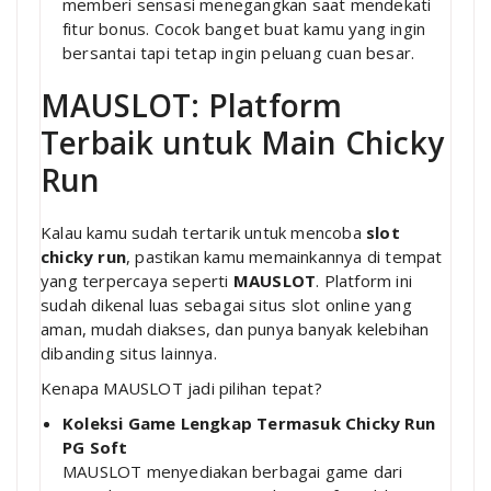
memberi sensasi menegangkan saat mendekati
fitur bonus. Cocok banget buat kamu yang ingin
bersantai tapi tetap ingin peluang cuan besar.
MAUSLOT: Platform
Terbaik untuk Main Chicky
Run
Kalau kamu sudah tertarik untuk mencoba
slot
chicky run
, pastikan kamu memainkannya di tempat
yang terpercaya seperti
MAUSLOT
. Platform ini
sudah dikenal luas sebagai situs slot online yang
aman, mudah diakses, dan punya banyak kelebihan
dibanding situs lainnya.
Kenapa MAUSLOT jadi pilihan tepat?
Koleksi Game Lengkap Termasuk Chicky Run
PG Soft
MAUSLOT menyediakan berbagai game dari