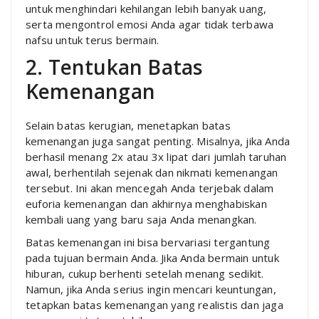
untuk menghindari kehilangan lebih banyak uang,
serta mengontrol emosi Anda agar tidak terbawa
nafsu untuk terus bermain.
2. Tentukan Batas
Kemenangan
Selain batas kerugian, menetapkan batas
kemenangan juga sangat penting. Misalnya, jika Anda
berhasil menang 2x atau 3x lipat dari jumlah taruhan
awal, berhentilah sejenak dan nikmati kemenangan
tersebut. Ini akan mencegah Anda terjebak dalam
euforia kemenangan dan akhirnya menghabiskan
kembali uang yang baru saja Anda menangkan.
Batas kemenangan ini bisa bervariasi tergantung
pada tujuan bermain Anda. Jika Anda bermain untuk
hiburan, cukup berhenti setelah menang sedikit.
Namun, jika Anda serius ingin mencari keuntungan,
tetapkan batas kemenangan yang realistis dan jaga