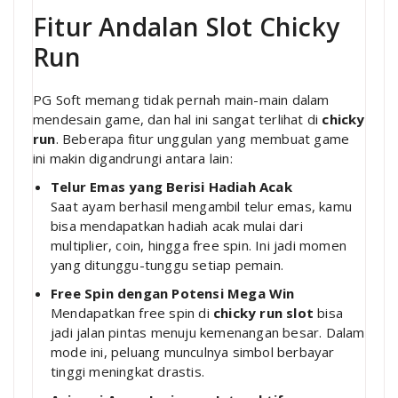
Fitur Andalan Slot Chicky
Run
PG Soft memang tidak pernah main-main dalam
mendesain game, dan hal ini sangat terlihat di
chicky
run
. Beberapa fitur unggulan yang membuat game
ini makin digandrungi antara lain:
Telur Emas yang Berisi Hadiah Acak
Saat ayam berhasil mengambil telur emas, kamu
bisa mendapatkan hadiah acak mulai dari
multiplier, coin, hingga free spin. Ini jadi momen
yang ditunggu-tunggu setiap pemain.
Free Spin dengan Potensi Mega Win
Mendapatkan free spin di
chicky run slot
bisa
jadi jalan pintas menuju kemenangan besar. Dalam
mode ini, peluang munculnya simbol berbayar
tinggi meningkat drastis.