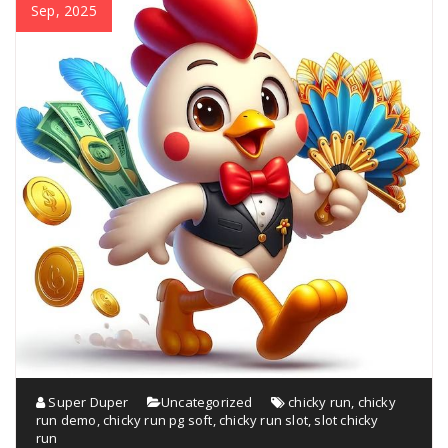
Sep, 2025
Super Duper
Uncategorized
chicky run
,
chicky
run demo
,
chicky run pg soft
,
chicky run slot
,
slot chicky
run