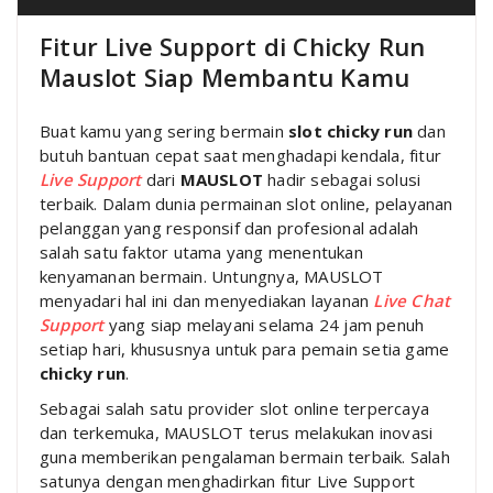
Fitur Live Support di Chicky Run
Mauslot Siap Membantu Kamu
Buat kamu yang sering bermain
slot chicky run
dan
butuh bantuan cepat saat menghadapi kendala, fitur
Live Support
dari
MAUSLOT
hadir sebagai solusi
terbaik. Dalam dunia permainan slot online, pelayanan
pelanggan yang responsif dan profesional adalah
salah satu faktor utama yang menentukan
kenyamanan bermain. Untungnya, MAUSLOT
menyadari hal ini dan menyediakan layanan
Live Chat
Support
yang siap melayani selama 24 jam penuh
setiap hari, khususnya untuk para pemain setia game
chicky run
.
Sebagai salah satu provider slot online terpercaya
dan terkemuka, MAUSLOT terus melakukan inovasi
guna memberikan pengalaman bermain terbaik. Salah
satunya dengan menghadirkan fitur Live Support