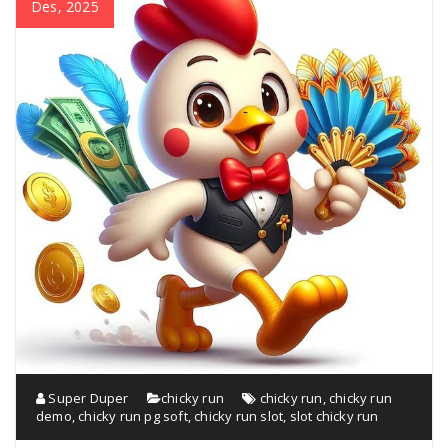
Des, 2025
Super Duper
chicky run
chicky run
,
chicky run
demo
,
chicky run pg soft
,
chicky run slot
,
slot chicky run