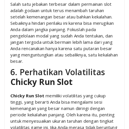
Salah satu jebakan terbesar dalam permainan slot
adalah godaan untuk terus menambah taruhan
setelah kemenangan besar atau bahkan kekalahan.
Sebaiknya hindari perilaku ini karena bisa merugikan
Anda dalam jangka panjang. Fokuslah pada
pengelolaan modal yang sudah Anda tentukan, dan
jangan tergoda untuk bermain lebih lama dari yang
Anda rencanakan hanya karena satu putaran besar
yang menguntungkan atau sebaliknya, satu kekalahan
besar.
6. Perhatikan Volatilitas
Chicky Run Slot
Chicky Run Slot
memiliki volatilitas yang cukup
tinggi, yang berarti Anda bisa mengalami sesi
kemenangan yang besar namun diiringi dengan
periode kekalahan panjang. Oleh karena itu, penting
untuk menyesuaikan ukuran taruhan dengan tingkat
volatilitas game ini. Jika Anda merasa tidak beruntung