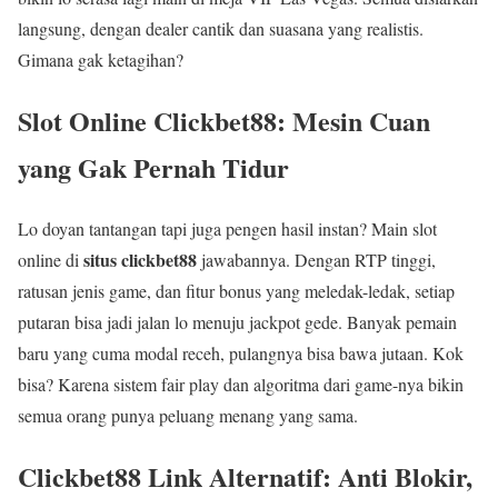
langsung, dengan dealer cantik dan suasana yang realistis.
Gimana gak ketagihan?
Slot Online Clickbet88: Mesin Cuan
yang Gak Pernah Tidur
Lo doyan tantangan tapi juga pengen hasil instan? Main slot
situs clickbet88
online di
jawabannya. Dengan RTP tinggi,
ratusan jenis game, dan fitur bonus yang meledak-ledak, setiap
putaran bisa jadi jalan lo menuju jackpot gede. Banyak pemain
baru yang cuma modal receh, pulangnya bisa bawa jutaan. Kok
bisa? Karena sistem fair play dan algoritma dari game-nya bikin
semua orang punya peluang menang yang sama.
Clickbet88 Link Alternatif: Anti Blokir,