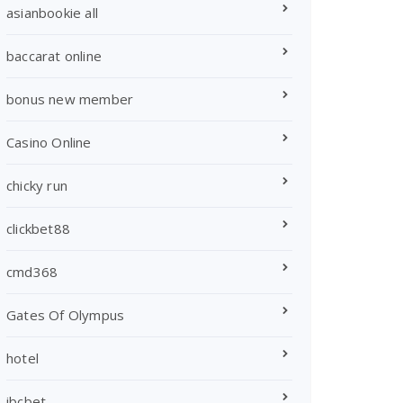
asianbookie all
baccarat online
bonus new member
Casino Online
chicky run
clickbet88
cmd368
Gates Of Olympus
hotel
ibcbet