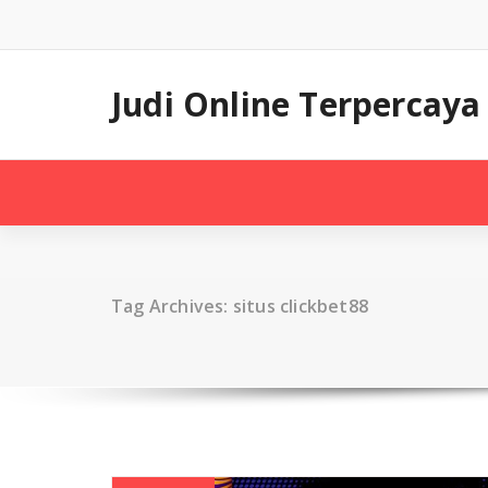
Skip
to
content
Judi Online Terpercaya
Tag Archives: situs clickbet88