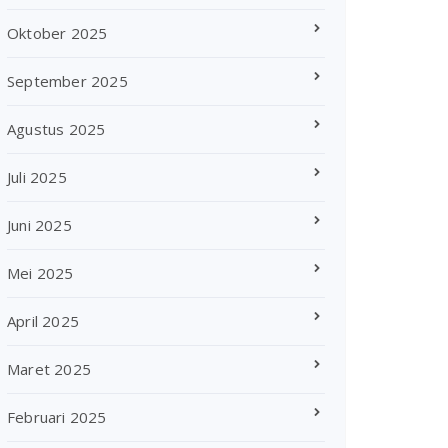
Oktober 2025
September 2025
Agustus 2025
Juli 2025
Juni 2025
Mei 2025
April 2025
Maret 2025
Februari 2025