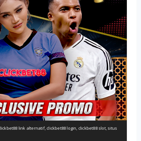
clickbet88 link alternatif
,
clickbet88 login
,
clickbet88 slot
,
situs