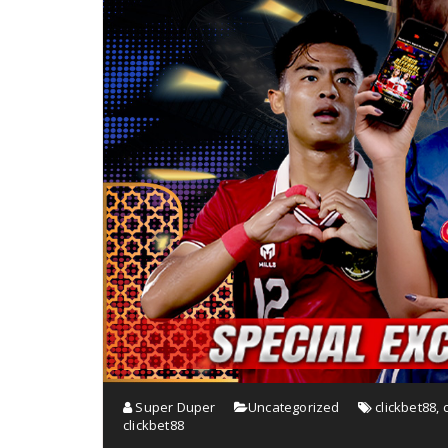
Super Duper
Uncategorized
clickbet88
,
clickbet88