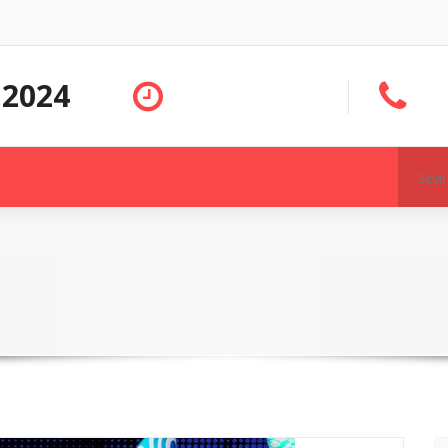
 2024
Search
for: