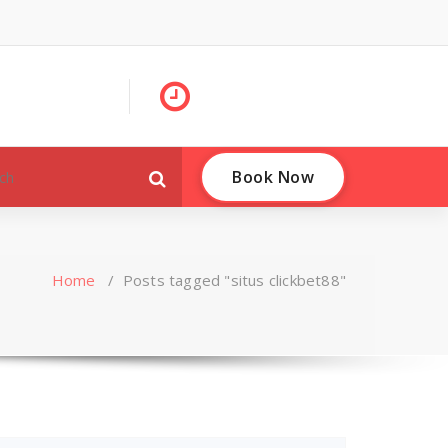
Book Now
Home
/
Posts tagged "situs clickbet88"