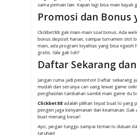
sama pemain lain. Kapan lagi bisa main kayak g
Promosi dan Bonus 
Clickbet88 gak main-main soal bonus. Ada we
bonus deposit harian, sampai turnamen slot ber
main, ada program loyalitas yang bisa ngasih
gratis. Gila gak tuh?
Daftar Sekarang dan
Jangan cuma jadi penonton! Daftar sekarang j
mudah dan serunya cari uang lewat game online
penghasilan tambahan sambil main game itu bu
Clickbet88
adalah pilihan tepat buat lo yang
pengen jaga kenyamanan dan keamanan. Gak a
buat menang besar!
Ayo, jangan tunggu sampai teman lo duluan dap
taruhan!