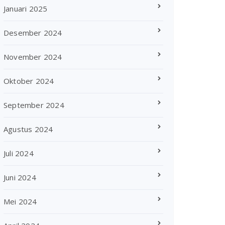
Januari 2025
Desember 2024
November 2024
Oktober 2024
September 2024
Agustus 2024
Juli 2024
Juni 2024
Mei 2024