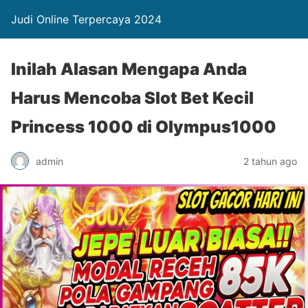
Judi Online Terpercaya 2024
Inilah Alasan Mengapa Anda
Harus Mencoba Slot Bet Kecil
Princess 1000 di Olympus1000
admin
2 tahun ago