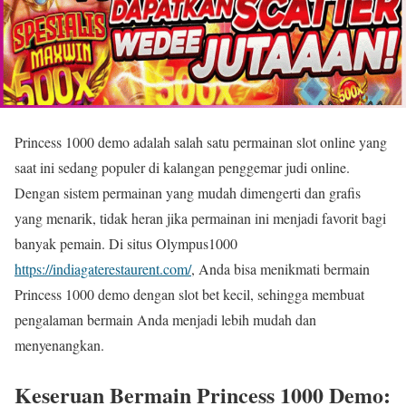
Princess 1000 demo adalah salah satu permainan slot online yang
saat ini sedang populer di kalangan penggemar judi online.
Dengan sistem permainan yang mudah dimengerti dan grafis
yang menarik, tidak heran jika permainan ini menjadi favorit bagi
banyak pemain. Di situs Olympus1000
https://indiagaterestaurent.com/
, Anda bisa menikmati bermain
Princess 1000 demo dengan slot bet kecil, sehingga membuat
pengalaman bermain Anda menjadi lebih mudah dan
menyenangkan.
Keseruan Bermain Princess 1000 Demo: