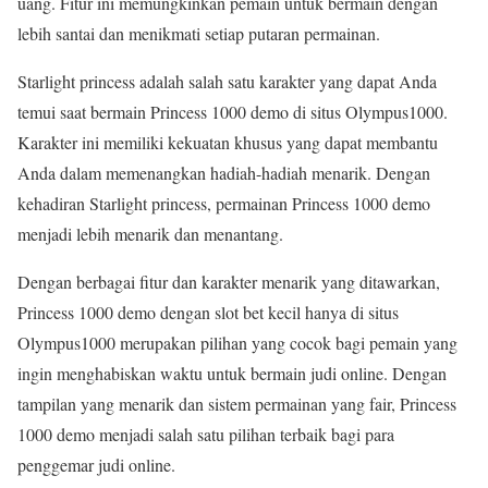
uang. Fitur ini memungkinkan pemain untuk bermain dengan
lebih santai dan menikmati setiap putaran permainan.
Starlight princess adalah salah satu karakter yang dapat Anda
temui saat bermain Princess 1000 demo di situs Olympus1000.
Karakter ini memiliki kekuatan khusus yang dapat membantu
Anda dalam memenangkan hadiah-hadiah menarik. Dengan
kehadiran Starlight princess, permainan Princess 1000 demo
menjadi lebih menarik dan menantang.
Dengan berbagai fitur dan karakter menarik yang ditawarkan,
Princess 1000 demo dengan slot bet kecil hanya di situs
Olympus1000 merupakan pilihan yang cocok bagi pemain yang
ingin menghabiskan waktu untuk bermain judi online. Dengan
tampilan yang menarik dan sistem permainan yang fair, Princess
1000 demo menjadi salah satu pilihan terbaik bagi para
penggemar judi online.