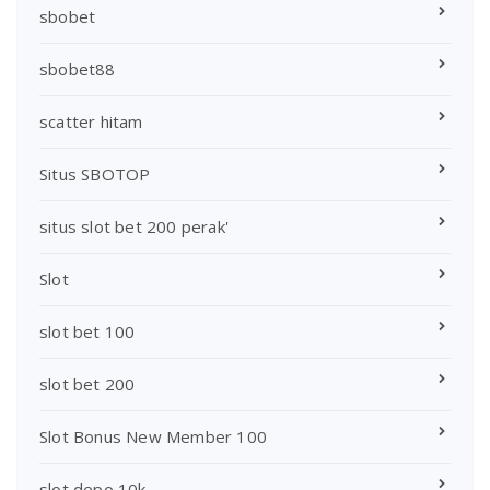
sbobet
sbobet88
scatter hitam
Situs SBOTOP
situs slot bet 200 perak'
Slot
slot bet 100
slot bet 200
Slot Bonus New Member 100
slot depo 10k