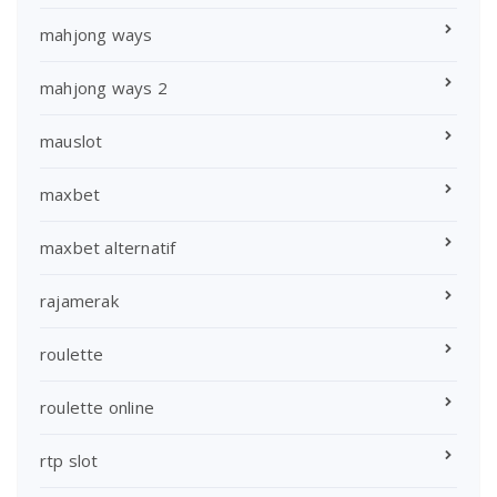
mahjong ways
mahjong ways 2
mauslot
maxbet
maxbet alternatif
rajamerak
roulette
roulette online
rtp slot