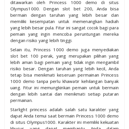
ditawarkan oleh Princess 1000 demo di situs
Olympus1000. Dengan slot bet 200, Anda bisa
bermain dengan taruhan yang lebih besar dan
memiliki kesempatan untuk memenangkan hadiah
yang lebih besar pula. Fitur ini sangat cocok bagi para
pemain yang ingin mencoba peruntungan mereka
dengan risiko yang lebih tinggi.
Selain itu, Princess 1000 demo juga menyediakan
slot bet 100 perak, yang merupakan pilihan yang
lebih aman bagi pemain yang tidak ingin mengambil
risiko besar. Dengan taruhan yang lebih kecil, Anda
tetap bisa menikmati keseruan permainan Princess
1000 demo tanpa perlu khawatir kehilangan banyak
uang. Fitur ini memungkinkan pemain untuk bermain
dengan lebih santai dan menikmati setiap putaran
permainan.
Starlight princess adalah salah satu karakter yang
dapat Anda temui saat bermain Princess 1000 demo
di situs Olympus1000. Karakter ini memiliki kekuatan
khusus yang dapat membantu Anda dalam