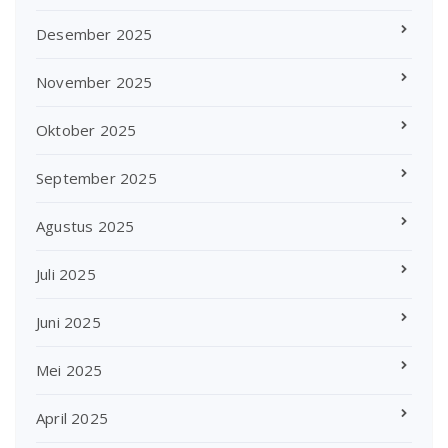
Desember 2025
November 2025
Oktober 2025
September 2025
Agustus 2025
Juli 2025
Juni 2025
Mei 2025
April 2025