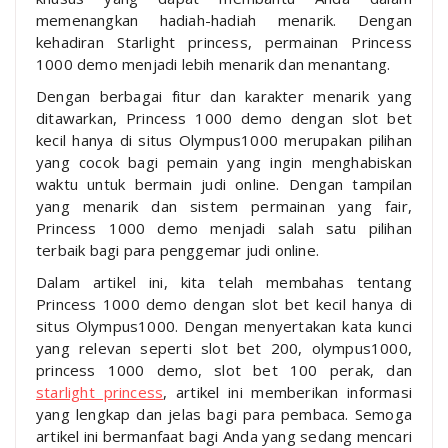
memenangkan hadiah-hadiah menarik. Dengan
kehadiran Starlight princess, permainan Princess
1000 demo menjadi lebih menarik dan menantang.
Dengan berbagai fitur dan karakter menarik yang
ditawarkan, Princess 1000 demo dengan slot bet
kecil hanya di situs Olympus1000 merupakan pilihan
yang cocok bagi pemain yang ingin menghabiskan
waktu untuk bermain judi online. Dengan tampilan
yang menarik dan sistem permainan yang fair,
Princess 1000 demo menjadi salah satu pilihan
terbaik bagi para penggemar judi online.
Dalam artikel ini, kita telah membahas tentang
Princess 1000 demo dengan slot bet kecil hanya di
situs Olympus1000. Dengan menyertakan kata kunci
yang relevan seperti slot bet 200, olympus1000,
princess 1000 demo, slot bet 100 perak, dan
starlight princess
, artikel ini memberikan informasi
yang lengkap dan jelas bagi para pembaca. Semoga
artikel ini bermanfaat bagi Anda yang sedang mencari