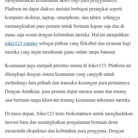
Platform ini dapat diakses melalui berbagai perangkat seperti
komputer desktop, laptop, smartphone, dan tablet, sehingga
memungkinkan para pemain untuk bermain kapan saja dan di
mana saja sesuai dengan kebutuhan mereka. Hal ini menjadikan
joker123 gaming
sebagai pilihan yang fleksibel dan nyaman bagi
mereka yang ingin menikmati game online tanpa batasan.
Keamanan juga menjadi prioritas utama di Joker123. Platform ini
dilengkapi dengan sistem keamanan yang canggih untuk
melindungi data pribadi dan transaksi keuangan para pemainnya.
Dengan demikian, para pemain dapat merasa aman dan tenang
saat bermain tanpa khawatir tentang keamanan informasi mereka.
Di masa depan, Joker123 terus berkomitmen untuk menghadirkan
inovasi baru dan meningkatkan pengalaman bermain demi
memenuhi ekspektasi dan kebutuhan para pengguna. Dengan