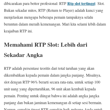
Rtp slot tertinggi
dibicarakan para bettor profesional: RTP
Slot.
Bukan sekadar mitos, RTP (Return to Player) adalah kunci yang
menjelaskan mengapa beberapa pemain tampaknya selalu
beruntun dalam meraih kemenangan. Mari kita selami lebih dalam
keajaiban RTP ini.
Memahami RTP Slot: Lebih dari
Sekadar Angka
RTP adalah persentase teoritis dari total taruhan yang akan
dikembalikan kepada pemain dalam jangka panjang. Misalnya,
slot dengan RTP 96% berarti secara rata-rata, untuk setiap 100
unit uang yang dipertaruhkan, 96 unit akan kembali kepada
pemain. Penting untuk diingat bahwa ini adalah angka jangka
panjang dan bukan jaminan kemenangan di setiap sesi bermain.
Namun, semakin tinggi RTP, semakin baik peluang Anda untuk