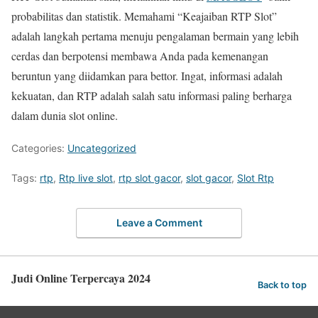
probabilitas dan statistik. Memahami “Keajaiban RTP Slot”
adalah langkah pertama menuju pengalaman bermain yang lebih
cerdas dan berpotensi membawa Anda pada kemenangan
beruntun yang diidamkan para bettor. Ingat, informasi adalah
kekuatan, dan RTP adalah salah satu informasi paling berharga
dalam dunia slot online.
Categories:
Uncategorized
Tags:
rtp
,
Rtp live slot
,
rtp slot gacor
,
slot gacor
,
Slot Rtp
Leave a Comment
Judi Online Terpercaya 2024
Back to top