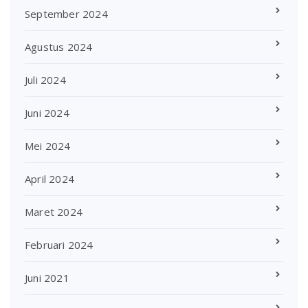
September 2024
Agustus 2024
Juli 2024
Juni 2024
Mei 2024
April 2024
Maret 2024
Februari 2024
Juni 2021