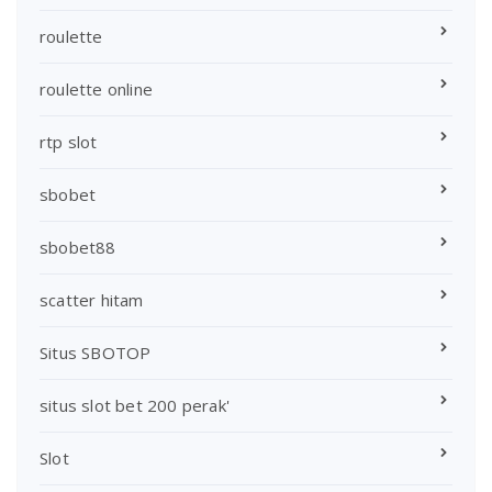
roulette
roulette online
rtp slot
sbobet
sbobet88
scatter hitam
Situs SBOTOP
situs slot bet 200 perak'
Slot