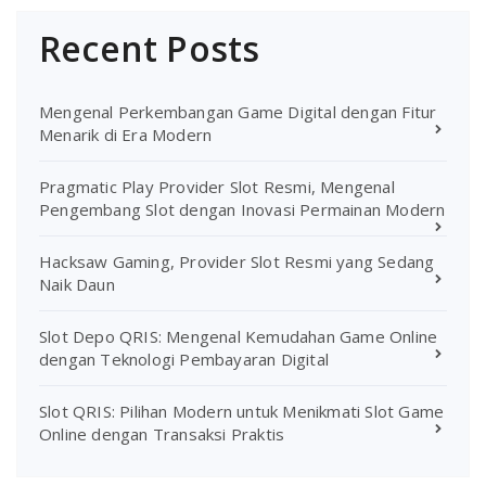
Recent Posts
Mengenal Perkembangan Game Digital dengan Fitur
Menarik di Era Modern
Pragmatic Play Provider Slot Resmi, Mengenal
Pengembang Slot dengan Inovasi Permainan Modern
Hacksaw Gaming, Provider Slot Resmi yang Sedang
Naik Daun
Slot Depo QRIS: Mengenal Kemudahan Game Online
dengan Teknologi Pembayaran Digital
Slot QRIS: Pilihan Modern untuk Menikmati Slot Game
Online dengan Transaksi Praktis