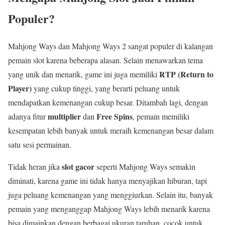
Populer?
Mahjong Ways dan Mahjong Ways 2 sangat populer di kalangan
pemain slot karena beberapa alasan. Selain menawarkan tema
RTP (Return to
yang unik dan menarik, game ini juga memiliki
Player)
yang cukup tinggi, yang berarti peluang untuk
mendapatkan kemenangan cukup besar. Ditambah lagi, dengan
multiplier
Free Spins
adanya fitur
dan
, pemain memiliki
kesempatan lebih banyak untuk meraih kemenangan besar dalam
satu sesi permainan.
slot gacor
Tidak heran jika
seperti Mahjong Ways semakin
diminati, karena game ini tidak hanya menyajikan hiburan, tapi
juga peluang kemenangan yang menggiurkan. Selain itu, banyak
pemain yang menganggap Mahjong Ways lebih menarik karena
bisa dimainkan dengan berbagai ukuran taruhan, cocok untuk