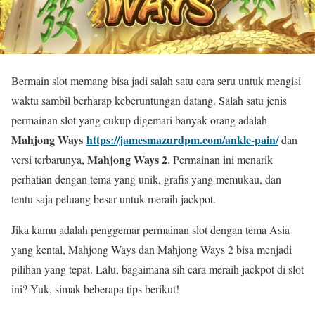
Bermain slot memang bisa jadi salah satu cara seru untuk mengisi
waktu sambil berharap keberuntungan datang. Salah satu jenis
permainan slot yang cukup digemari banyak orang adalah
Mahjong Ways
https://jamesmazurdpm.com/ankle-pain/
dan
Mahjong Ways 2
versi terbarunya,
. Permainan ini menarik
perhatian dengan tema yang unik, grafis yang memukau, dan
tentu saja peluang besar untuk meraih jackpot.
Jika kamu adalah penggemar permainan slot dengan tema Asia
yang kental, Mahjong Ways dan Mahjong Ways 2 bisa menjadi
pilihan yang tepat. Lalu, bagaimana sih cara meraih jackpot di slot
ini? Yuk, simak beberapa tips berikut!