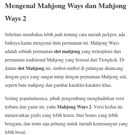
Mengenal Mahjong Ways dan Mahjong
Ways 2
Sebelum membahas lebih jauh tentang cara meraih jackpot, ada
baiknya kamu mengenal dulu permainan ini. Mahjong Ways
slot mahjong
adalah sebuah permainan
yang terinspirasi dari
permainan tradisional Mahjong yang berasal dari Tiongkok. Di
slot Mahjong
dalam
ini, simbol-simbol di gulungan dirancang
dengan gaya yang sangat mirip dengan permainan Mahjong asli,
seperti batu mahjong dan gambar karakter-karakter khas.
Seiring popularitasnya, pihak pengembang menghadirkan versi
Mahjong Ways 2
terbaru dari game ini, yaitu
. Versi kedua ini
menawarkan grafis yang lebih keren, fitur bonus yang lebih
beragam, dan tentu saja peluang untuk meraih kemenangan yang
lebih besar.