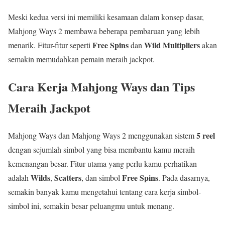
Meski kedua versi ini memiliki kesamaan dalam konsep dasar,
Mahjong Ways 2 membawa beberapa pembaruan yang lebih
Free Spins
Wild Multipliers
menarik. Fitur-fitur seperti
dan
akan
semakin memudahkan pemain meraih jackpot.
Cara Kerja Mahjong Ways dan Tips
Meraih Jackpot
5 reel
Mahjong Ways dan Mahjong Ways 2 menggunakan sistem
dengan sejumlah simbol yang bisa membantu kamu meraih
kemenangan besar. Fitur utama yang perlu kamu perhatikan
Wilds
Scatters
Free Spins
adalah
,
, dan simbol
. Pada dasarnya,
semakin banyak kamu mengetahui tentang cara kerja simbol-
simbol ini, semakin besar peluangmu untuk menang.