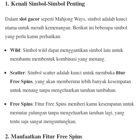
1. Kenali Simbol-Simbol Penting
slot gacor
Dalam
seperti Mahjong Ways, simbol adalah kunci
utama untuk meraih kemenangan. Berikut ini beberapa simbol
yang perlu kamu perhatikan:
Wild
: Simbol wild dapat menggantikan simbol lain untuk
membantu membentuk kombinasi yang menang.
Scatter
fitur
: Simbol scatter adalah kunci untuk membuka
Free Spins
, yang akan memberimu lebih banyak kesempatan
untuk menang tanpa mengeluarkan taruhan tambahan.
Free Spins
: Fitur Free Spins memberi kamu kesempatan untuk
memutar gulungan tanpa mengeluarkan taruhan lagi, yang
tentu saja sangat menguntungkan.
2. Manfaatkan Fitur Free Spins