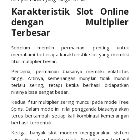
Karakteristik Slot Online
dengan Multiplier
Terbesar
Sebelum memilih permainan, penting untuk
memahami beberapa karakteristik slot yang memiliki
fitur multiplier besar.
Pertama, permainan biasanya memiliki volatilitas
tinggi. Artinya, kemenangan mungkin tidak muncul
terlalu sering, tetapi ketika berhasil didapatkan
nilainya bisa sangat besar.
Kedua, fitur multiplier sering muncul pada mode Free
Spins. Dalam mode ini, nilai pengganda biasanya akan
terus bertambah setiap kali kombinasi kemenangan
berhasil terbentuk.
Ketiga, banyak slot modern menggunakan sistem
cascading atau tumble reels. Simbol yang berhasil