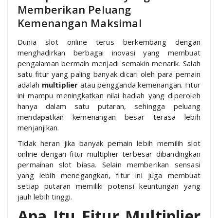
Memberikan Peluang
Kemenangan Maksimal
Dunia slot online terus berkembang dengan
menghadirkan berbagai inovasi yang membuat
pengalaman bermain menjadi semakin menarik. Salah
satu fitur yang paling banyak dicari oleh para pemain
adalah
multiplier
atau pengganda kemenangan. Fitur
ini mampu meningkatkan nilai hadiah yang diperoleh
hanya dalam satu putaran, sehingga peluang
mendapatkan kemenangan besar terasa lebih
menjanjikan.
Tidak heran jika banyak pemain lebih memilih slot
online dengan fitur multiplier terbesar dibandingkan
permainan slot biasa. Selain memberikan sensasi
yang lebih menegangkan, fitur ini juga membuat
setiap putaran memiliki potensi keuntungan yang
jauh lebih tinggi.
Apa Itu Fitur Multiplier