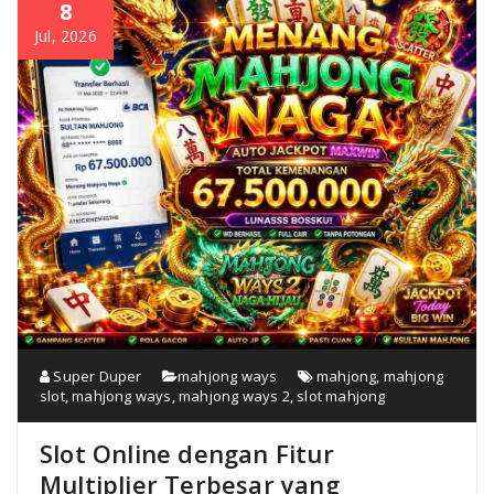
8
Jul, 2026
Super Duper
mahjong ways
mahjong
,
mahjong
slot
,
mahjong ways
,
mahjong ways 2
,
slot mahjong
Slot Online dengan Fitur
Multiplier Terbesar yang