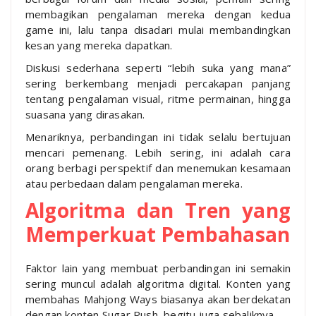
membagikan pengalaman mereka dengan kedua
game ini, lalu tanpa disadari mulai membandingkan
kesan yang mereka dapatkan.
Diskusi sederhana seperti “lebih suka yang mana”
sering berkembang menjadi percakapan panjang
tentang pengalaman visual, ritme permainan, hingga
suasana yang dirasakan.
Menariknya, perbandingan ini tidak selalu bertujuan
mencari pemenang. Lebih sering, ini adalah cara
orang berbagi perspektif dan menemukan kesamaan
atau perbedaan dalam pengalaman mereka.
Algoritma dan Tren yang
Memperkuat Pembahasan
Faktor lain yang membuat perbandingan ini semakin
sering muncul adalah algoritma digital. Konten yang
membahas Mahjong Ways biasanya akan berdekatan
dengan konten Sugar Rush, begitu juga sebaliknya.