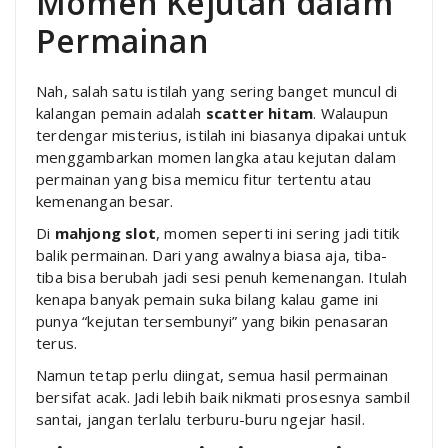
Momen Kejutan dalam
Permainan
Nah, salah satu istilah yang sering banget muncul di
kalangan pemain adalah
scatter hitam
. Walaupun
terdengar misterius, istilah ini biasanya dipakai untuk
menggambarkan momen langka atau kejutan dalam
permainan yang bisa memicu fitur tertentu atau
kemenangan besar.
Di
mahjong slot
, momen seperti ini sering jadi titik
balik permainan. Dari yang awalnya biasa aja, tiba-
tiba bisa berubah jadi sesi penuh kemenangan. Itulah
kenapa banyak pemain suka bilang kalau game ini
punya “kejutan tersembunyi” yang bikin penasaran
terus.
Namun tetap perlu diingat, semua hasil permainan
bersifat acak. Jadi lebih baik nikmati prosesnya sambil
santai, jangan terlalu terburu-buru ngejar hasil.