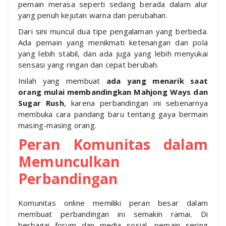
pemain merasa seperti sedang berada dalam alur
yang penuh kejutan warna dan perubahan.
Dari sini muncul dua tipe pengalaman yang berbeda.
Ada pemain yang menikmati ketenangan dan pola
yang lebih stabil, dan ada juga yang lebih menyukai
sensasi yang ringan dan cepat berubah.
Inilah yang membuat
ada yang menarik saat
orang mulai membandingkan Mahjong Ways dan
Sugar Rush
, karena perbandingan ini sebenarnya
membuka cara pandang baru tentang gaya bermain
masing-masing orang.
Peran Komunitas dalam
Memunculkan
Perbandingan
Komunitas online memiliki peran besar dalam
membuat perbandingan ini semakin ramai. Di
berbagai forum dan media sosial, pemain sering