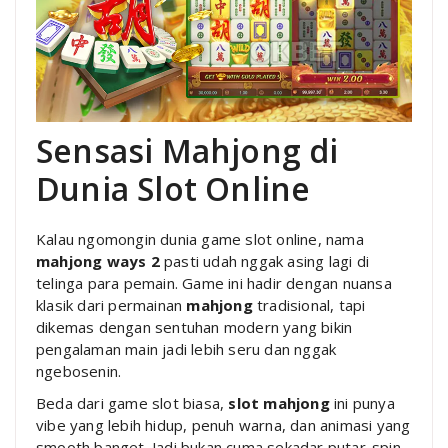
Sensasi Mahjong di
Dunia Slot Online
Kalau ngomongin dunia game slot online, nama
mahjong ways 2
pasti udah nggak asing lagi di
telinga para pemain. Game ini hadir dengan nuansa
klasik dari permainan
mahjong
tradisional, tapi
dikemas dengan sentuhan modern yang bikin
pengalaman main jadi lebih seru dan nggak
ngebosenin.
Beda dari game slot biasa,
slot mahjong
ini punya
vibe yang lebih hidup, penuh warna, dan animasi yang
smooth banget. Jadi bukan cuma sekadar putar-spin,