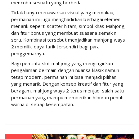
mencoba sesuatu yang berbeda.
Tidak hanya menawarkan visual yang memukau,
permainan ini juga menghadirkan berbagai elemen
menarik seperti scatter hitam, simbol khas Mahjong,
dan fitur bonus yang membuat suasana semakin
seru. Kombinasi tersebut menjadikan mahjong ways
2 memiliki daya tarik tersendiri bagi para
penggemarnya.
Bagi pencinta slot mahjong yang menginginkan
pengalaman bermain dengan nuansa klasik namun
tetap modern, permainan ini bisa menjadi pilihan
yang menarik. Dengan konsep kreatif dan fitur yang
beragam, mahjong ways 2 terus menjadi salah satu
permainan yang mampu memberikan hiburan penuh
warna di setiap kesempatan.