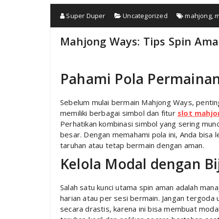
Super Duper
Uncategorized
mahjong
,
m
Mahjong Ways: Tips Spin Ama
Pahami Pola Permainan
Sebelum mulai bermain Mahjong Ways, penti
memiliki berbagai simbol dan fitur
slot mahjo
Perhatikan kombinasi simbol yang sering mu
besar. Dengan memahami pola ini, Anda bisa 
taruhan atau tetap bermain dengan aman.
Kelola Modal dengan Bi
Salah satu kunci utama spin aman adalah man
harian atau per sesi bermain. Jangan tergod
secara drastis, karena ini bisa membuat modal