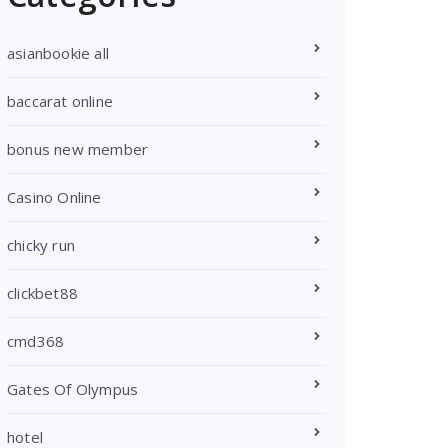
asianbookie all
baccarat online
bonus new member
Casino Online
chicky run
clickbet88
cmd368
Gates Of Olympus
hotel