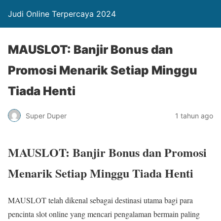
Judi Online Terpercaya 2024
MAUSLOT: Banjir Bonus dan
Promosi Menarik Setiap Minggu
Tiada Henti
Super Duper
1 tahun ago
MAUSLOT: Banjir Bonus dan Promosi
Menarik Setiap Minggu Tiada Henti
MAUSLOT telah dikenal sebagai destinasi utama bagi para
pencinta slot online yang mencari pengalaman bermain paling