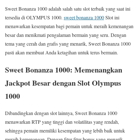
Sweet Bonanza 1000 adalah salah satu slot terbaik yang saat ini
tersedia di OLYMPUS 1000.
sweet bonanza 1000
Slot ini
menawarkan kesempatan bagi pemain untuk meraih kemenangan
besar dan menikmati pengalaman bermain yang seru. Dengan
tema yang cerah dan grafis yang menarik, Sweet Bonanza 1000
pasti akan membuat Anda ketagihan untuk terus bermain.
Sweet Bonanza 1000: Memenangkan
Jackpot Besar dengan Slot Olympus
1000
Dibandingkan dengan slot lainnya, Sweet Bonanza 1000
menawarkan RTP yang tinggi dan volatilitas yang rendah,
sehingga pemain memiliki kesempatan yang lebih baik untuk
meraih kemenangan. Dengan fitur-fitur bonus yang menarik,